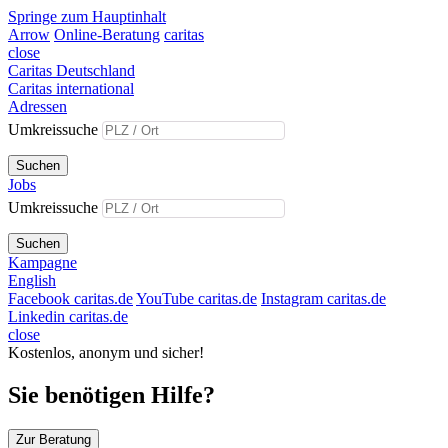
Springe zum Hauptinhalt
Arrow
Online-Beratung
caritas
close
Caritas Deutschland
Caritas international
Adressen
Umkreissuche
Suchen
Jobs
Umkreissuche
Suchen
Kampagne
English
Facebook caritas.de
YouTube caritas.de
Instagram caritas.de
Linkedin caritas.de
close
Kostenlos, anonym und sicher!
Sie benötigen Hilfe?
Zur Beratung