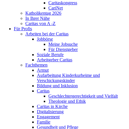
Caritaskongress
CariNet
Katholikentag 2026
In Ihrer Nähe
Caritas von A -Z
Für Profis
Arbeiten bei der Caritas
Jobbörse
Meine Jobsuche
Für Dienstgeber
Soziale Berufe
Arbeitgeber Caritas
Fachthemen
Armut
Aufarbeitung Kinderkurheime und
Verschickungskinder
Bildung und Inklusion
Caritas
Geschlechtergerechtigkeit und Vielfalt
Theologie und Ethik
Caritas in Kirche
Digitalisierung
Engagement
Familie
Gesundheit und Pflege