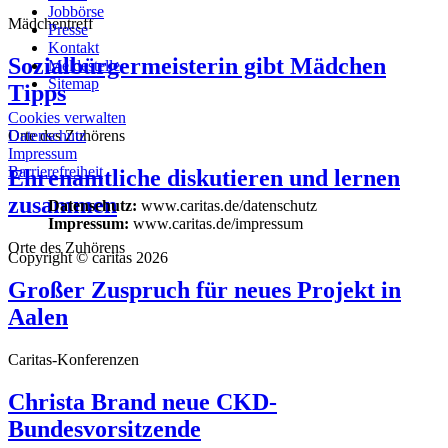
Jobbörse
Mädchentreff
Presse
Kontakt
Sozialbürgermeisterin gibt Mädchen
Meldestelle
Sitemap
Tipps
Cookies verwalten
Orte des Zuhörens
Datenschutz
Impressum
Barrierefreiheit
Ehrenamtliche diskutieren und lernen
zusammen
Datenschutz:
www.caritas.de/datenschutz
Impressum:
www.caritas.de/impressum
Orte des Zuhörens
Copyright © caritas 2026
Großer Zuspruch für neues Projekt in
Aalen
Caritas-Konferenzen
Christa Brand neue CKD-
Bundesvorsitzende