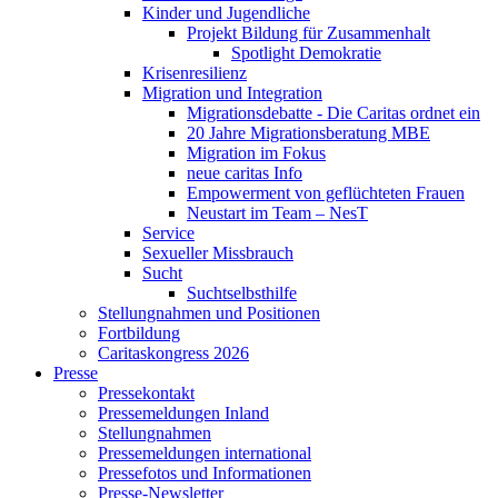
Kinder und Jugendliche
Projekt Bildung für Zusammenhalt
Spotlight Demokratie
Krisenresilienz
Migration und Integration
Migrationsdebatte - Die Caritas ordnet ein
20 Jahre Migrationsberatung MBE
Migration im Fokus
neue caritas Info
Empowerment von geflüchteten Frauen
Neustart im Team – NesT
Service
Sexueller Missbrauch
Sucht
Suchtselbsthilfe
Stellungnahmen und Positionen
Fortbildung
Caritaskongress 2026
Presse
Pressekontakt
Pressemeldungen Inland
Stellungnahmen
Pressemeldungen international
Pressefotos und Informationen
Presse-Newsletter