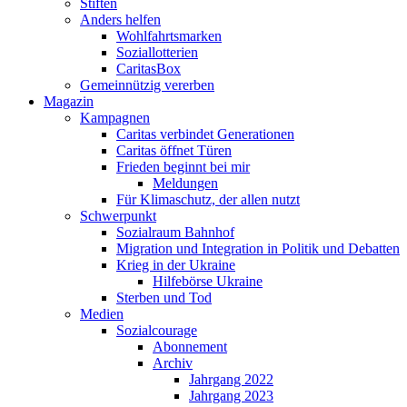
Stiften
Anders helfen
Wohlfahrtsmarken
Soziallotterien
CaritasBox
Gemeinnützig vererben
Magazin
Kampagnen
Caritas verbindet Generationen
Caritas öffnet Türen
Frieden beginnt bei mir
Meldungen
Für Klimaschutz, der allen nutzt
Schwerpunkt
Sozialraum Bahnhof
Migration und Integration in Politik und Debatten
Krieg in der Ukraine
Hilfebörse Ukraine
Sterben und Tod
Medien
Sozialcourage
Abonnement
Archiv
Jahrgang 2022
Jahrgang 2023