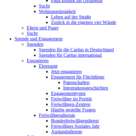
Papa kommt ins Gefängnis
Sucht
Wohnungslosigkeit
Leben auf der Straße
Zurück in die eigenen vier Wände
Eltern und Paare
Sucht
Spende und Engagement
Spenden
Spenden für die Caritas in Deutschland
Spenden für Caritas international
Engagieren
Ehrenamt
Jetzt engagieren
Engagement für Flüchtlinge
Patenschaften
Integrationsgeschichten
Engagementtypen
Freiwillige im Porträt
Freiwilligen-Zentren
Häufig gestellte Fragen
Freiwilligendienste
Bundesfreiwilligendienst
Freiwilliges Soziales Jahr
Auslandsdienste