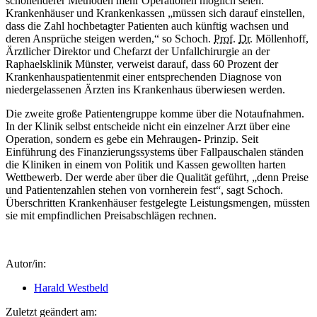
schonenderer Methoden mehr Operationen möglich seien.
Krankenhäuser und Krankenkassen „müssen sich darauf einstellen,
dass die Zahl hochbetagter Patienten auch künftig wachsen und
deren Ansprüche steigen werden,“ so Schoch.
Prof.
Dr.
Möllenhoff,
Ärztlicher Direktor und Chefarzt der Unfallchirurgie an der
Raphaelsklinik Münster, verweist darauf, dass 60 Prozent der
Krankenhauspatientenmit einer entsprechenden Diagnose von
niedergelassenen Ärzten ins Krankenhaus überwiesen werden.
Die zweite große Patientengruppe komme über die Notaufnahmen.
In der Klinik selbst entscheide nicht ein einzelner Arzt über eine
Operation, sondern es gebe ein Mehraugen- Prinzip. Seit
Einführung des Finanzierungssystems über Fallpauschalen ständen
die Kliniken in einem von Politik und Kassen gewollten harten
Wettbewerb. Der werde aber über die Qualität geführt, „denn Preise
und Patientenzahlen stehen von vornherein fest“, sagt Schoch.
Überschritten Krankenhäuser festgelegte Leistungsmengen, müssten
sie mit empfindlichen Preisabschlägen rechnen.
Autor/in:
Harald Westbeld
Zuletzt geändert am: