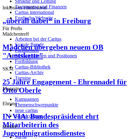
Struktur und Leitung
Transparenz und Finanzen
Inklusives Filmfestival
Caritas international
Englische Webseite
„überall dabei“ in Freiburg
Für Profis
Mädchentreff
Arbeiten bei der Caritas
Soziale Berufe
Mädchen übergeben neuem OB
Fachthemen
"Amtskette"
Stellungnahmen und Positionen
Fortbildung
Caritas-Bibliothek
SKM
Caritas-Archiv
Termine
25 Jahre Engagement - Ehrennadel für
Magazin
Otto Oberle
Kampagnen
Ehrung
Themenschwerpunkte
neue caritas
IN VIA: Bundespräsident ehrt
Sozialcourage
Mitarbeiterin des
Service
Jugendmigrationsdienstes
Suche