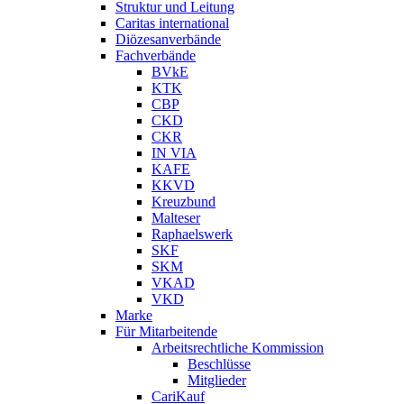
Struktur und Leitung
Caritas international
Diözesanverbände
Fachverbände
BVkE
KTK
CBP
CKD
CKR
IN VIA
KAFE
KKVD
Kreuzbund
Malteser
Raphaelswerk
SKF
SKM
VKAD
VKD
Marke
Für Mitarbeitende
Arbeitsrechtliche Kommission
Beschlüsse
Mitglieder
CariKauf