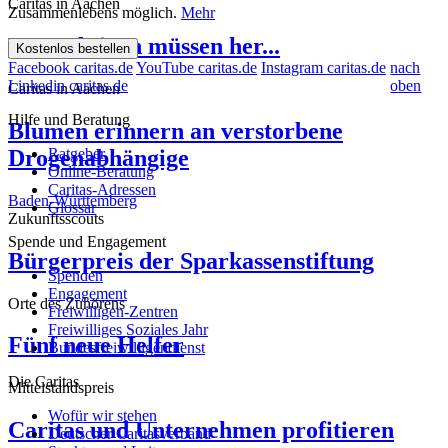
Caritas in Aachen
Zusammenlebens möglich.
Mehr
Perspektiven müssen her...
Kostenlos bestellen
Facebook caritas.de
YouTube caritas.de
Instagram caritas.de
nach
Linkedin caritas.de
oben
Caritas in Aachen
Hilfe und Beratung
Blumen erinnern an verstorbene
Drogenabhängige
Ratgeber
Online-Beratung
Caritas-Adressen
Baden-Württemberg
Glossar
Zukunftsscouts
Spende und Engagement
Bürgerpreis der Sparkassenstiftung
Spenden
Engagement
Orte des Zuhörens
Freiwilligen-Zentren
Freiwilliges Soziales Jahr
Fünf neue Helfer
Bundesfreiwilligendienst
Die Caritas
Mittelstandspreis
Wofür wir stehen
Caritas und Unternehmen profitieren
Deutscher Caritasverband