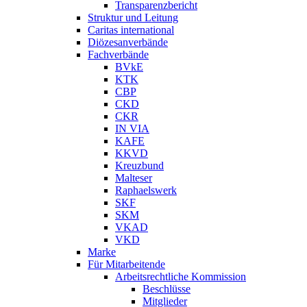
Transparenzbericht
Struktur und Leitung
Caritas international
Diözesanverbände
Fachverbände
BVkE
KTK
CBP
CKD
CKR
IN VIA
KAFE
KKVD
Kreuzbund
Malteser
Raphaelswerk
SKF
SKM
VKAD
VKD
Marke
Für Mitarbeitende
Arbeitsrechtliche Kommission
Beschlüsse
Mitglieder