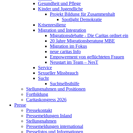
Gesundheit und Pflege
Kinder und Jugendliche
Projekt Bildung für Zusammenhalt
Spotlight Demokratie
Krisenresilienz
Migration und Integration
Migrationsdebatte - Die Caritas ordnet ein
20 Jahre Migrationsberatung MBE
Migration im Fokus
neue caritas Info
Empowerment von geflüchteten Frauen
Neustart im Team – NesT
Service
Sexueller Missbrauch
Sucht
Suchtselbsthilfe
Stellungnahmen und Positionen
Fortbildung
Caritaskongress 2026
Presse
Pressekontakt
Pressemeldungen Inland
Stellungnahmen
Pressemeldungen international
Pressefotos und Informationen