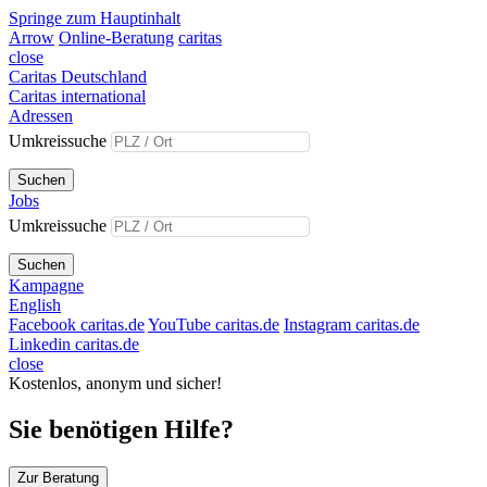
Springe zum Hauptinhalt
Arrow
Online-Beratung
caritas
close
Caritas Deutschland
Caritas international
Adressen
Umkreissuche
Suchen
Jobs
Umkreissuche
Suchen
Kampagne
English
Facebook caritas.de
YouTube caritas.de
Instagram caritas.de
Linkedin caritas.de
close
Kostenlos, anonym und sicher!
Sie benötigen Hilfe?
Zur Beratung