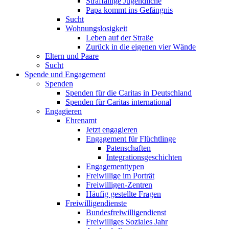
Straffällige Jugendliche
Papa kommt ins Gefängnis
Sucht
Wohnungslosigkeit
Leben auf der Straße
Zurück in die eigenen vier Wände
Eltern und Paare
Sucht
Spende und Engagement
Spenden
Spenden für die Caritas in Deutschland
Spenden für Caritas international
Engagieren
Ehrenamt
Jetzt engagieren
Engagement für Flüchtlinge
Patenschaften
Integrationsgeschichten
Engagementtypen
Freiwillige im Porträt
Freiwilligen-Zentren
Häufig gestellte Fragen
Freiwilligendienste
Bundesfreiwilligendienst
Freiwilliges Soziales Jahr