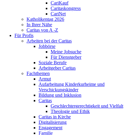
CariKauf
Caritaskongress
CariNet
Katholikentag 2026
In Ihrer Nähe
Caritas von A -Z
Für Profis
Arbeiten bei der Caritas
Jobbörse
Meine Jobsuche
Für Dienstgeber
Soziale Berufe
Arbeitgeber Caritas
Fachthemen
Armut
Aufarbeitung Kinderkurheime und
Verschickungskinder
Bildung und Inklusion
Caritas
Geschlechtergerechtigkeit und Vielfalt
Theologie und Ethik
Caritas in Kirche
Digitalisierung
Engagement
Familie