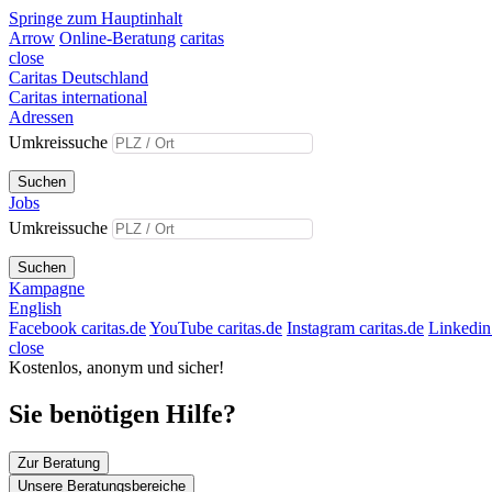
Springe zum Hauptinhalt
Arrow
Online-Beratung
caritas
close
Caritas Deutschland
Caritas international
Adressen
Umkreissuche
Suchen
Jobs
Umkreissuche
Suchen
Kampagne
English
Facebook caritas.de
YouTube caritas.de
Instagram caritas.de
Linkedin 
close
Kostenlos, anonym und sicher!
Sie benötigen Hilfe?
Zur Beratung
Unsere Beratungsbereiche