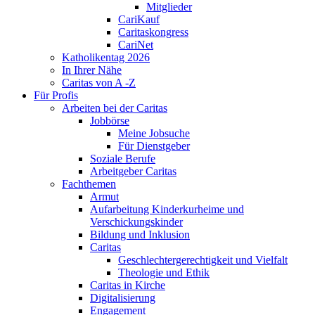
Mitglieder
CariKauf
Caritaskongress
CariNet
Katholikentag 2026
In Ihrer Nähe
Caritas von A -Z
Für Profis
Arbeiten bei der Caritas
Jobbörse
Meine Jobsuche
Für Dienstgeber
Soziale Berufe
Arbeitgeber Caritas
Fachthemen
Armut
Aufarbeitung Kinderkurheime und
Verschickungskinder
Bildung und Inklusion
Caritas
Geschlechtergerechtigkeit und Vielfalt
Theologie und Ethik
Caritas in Kirche
Digitalisierung
Engagement