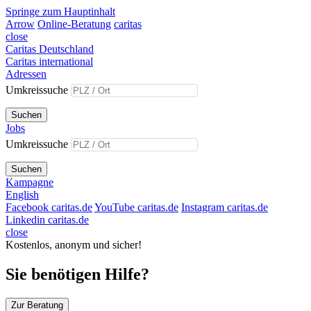
Springe zum Hauptinhalt
Arrow
Online-Beratung
caritas
close
Caritas Deutschland
Caritas international
Adressen
Umkreissuche
Suchen
Jobs
Umkreissuche
Suchen
Kampagne
English
Facebook caritas.de
YouTube caritas.de
Instagram caritas.de
Linkedin caritas.de
close
Kostenlos, anonym und sicher!
Sie benötigen Hilfe?
Zur Beratung