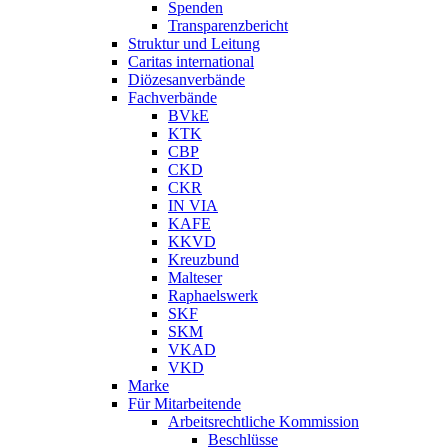
Spenden
Transparenzbericht
Struktur und Leitung
Caritas international
Diözesanverbände
Fachverbände
BVkE
KTK
CBP
CKD
CKR
IN VIA
KAFE
KKVD
Kreuzbund
Malteser
Raphaelswerk
SKF
SKM
VKAD
VKD
Marke
Für Mitarbeitende
Arbeitsrechtliche Kommission
Beschlüsse