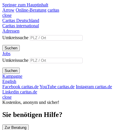
Springe zum Hauptinhalt
Arrow
Online-Beratung
caritas
close
Caritas Deutschland
Caritas international
Adressen
Umkreissuche
Suchen
Jobs
Umkreissuche
Suchen
Kampagne
English
Facebook caritas.de
YouTube caritas.de
Instagram caritas.de
Linkedin caritas.de
close
Kostenlos, anonym und sicher!
Sie benötigen Hilfe?
Zur Beratung