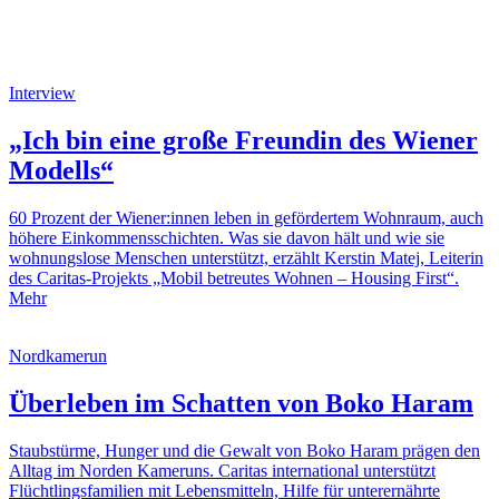
Interview
„Ich bin eine große Freundin des Wiener
Modells“
60 Prozent der Wiener:innen leben in gefördertem Wohnraum, auch
höhere Einkommensschichten. Was sie davon hält und wie sie
wohnungslose Menschen unterstützt, erzählt Kerstin Matej, Leiterin
des Caritas-Projekts „Mobil betreutes Wohnen – Housing First“.
Mehr
Nordkamerun
Überleben im Schatten von Boko Haram
Staubstürme, Hunger und die Gewalt von Boko Haram prägen den
Alltag im Norden Kameruns. Caritas international unterstützt
Flüchtlingsfamilien mit Lebensmitteln, Hilfe für unterernährte