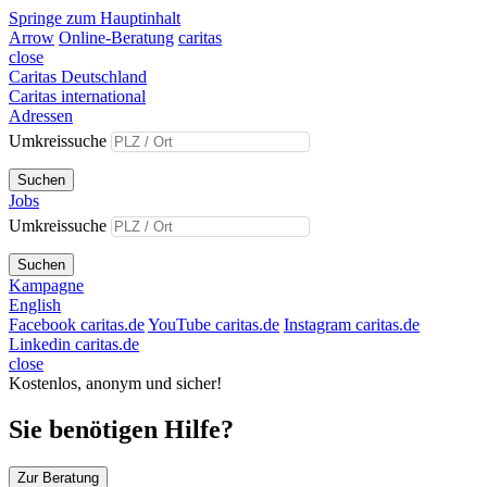
Springe zum Hauptinhalt
Arrow
Online-Beratung
caritas
close
Caritas Deutschland
Caritas international
Adressen
Umkreissuche
Suchen
Jobs
Umkreissuche
Suchen
Kampagne
English
Facebook caritas.de
YouTube caritas.de
Instagram caritas.de
Linkedin caritas.de
close
Kostenlos, anonym und sicher!
Sie benötigen Hilfe?
Zur Beratung