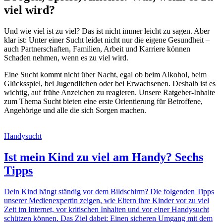
viel wird?
Und wie viel ist zu viel? Das ist nicht immer leicht zu sagen. Aber
klar ist: Unter einer Sucht leidet nicht nur die eigene Gesundheit –
auch Partnerschaften, Familien, Arbeit und Karriere können
Schaden nehmen, wenn es zu viel wird.
Eine Sucht kommt nicht über Nacht, egal ob beim Alkohol, beim
Glücksspiel, bei Jugendlichen oder bei Erwachsenen. Deshalb ist es
wichtig, auf frühe Anzeichen zu reagieren. Unsere Ratgeber-Inhalte
zum Thema Sucht bieten eine erste Orientierung für Betroffene,
Angehörige und alle die sich Sorgen machen.
Handysucht
Ist mein Kind zu viel am Handy? Sechs
Tipps
Dein Kind hängt ständig vor dem Bildschirm? Die folgenden Tipps
unserer Medienexpertin zeigen, wie Eltern ihre Kinder vor zu viel
Zeit im Internet, vor kritischen Inhalten und vor einer Handysucht
schützen können. Das Ziel dabei: Einen sicheren Umgang mit dem