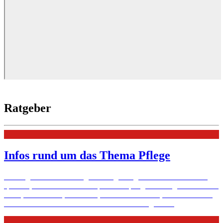
Ratgeber
Infos rund um das Thema Pflege
Die Organisation der Pflege für Angehörige bedeutet ein Netz zu
spannen, an dem viele mitknüpfen: Die pflegebedürftigen Menschen
selbst, ihre Familie, berufliche, nachbarschaftliche, ambulante oder
stationäre Dienste. Hier finden Sie Orientierung.
Mehr