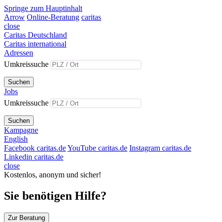
Springe zum Hauptinhalt
Arrow
Online-Beratung
caritas
close
Caritas Deutschland
Caritas international
Adressen
Umkreissuche
Suchen
Jobs
Umkreissuche
Suchen
Kampagne
English
Facebook caritas.de
YouTube caritas.de
Instagram caritas.de
Linkedin caritas.de
close
Kostenlos, anonym und sicher!
Sie benötigen Hilfe?
Zur Beratung