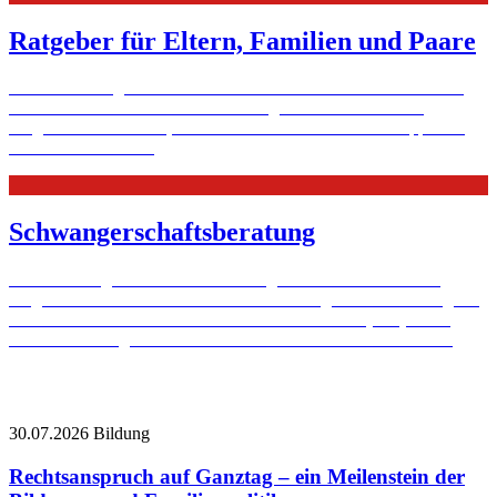
Ratgeber für Eltern, Familien und Paare
Welche Hilfen gibt es für Alleinerziehende? Was ist das Beste für
mein Kind? Wie bleiben wir als Paar glücklich? In unserem
Ratgeber finden Eltern, Familien und Paaren hilfreiche Tipps und
Informationen.
Mehr
Schwangerschaftsberatung
Eine Schwangerschaft verändert das ganze Leben. Viele neue
Fragen tauchen auf. Die katholische Schwangerschaftsberatung der
Caritas und des Sozialdienstes katholischer Frauen (SkF) ist für
Dich da. Wir begleiten Dich durch diese besondere Zeit...
Mehr
30.07.2026
Bildung
Rechtsanspruch auf Ganztag – ein Meilenstein der