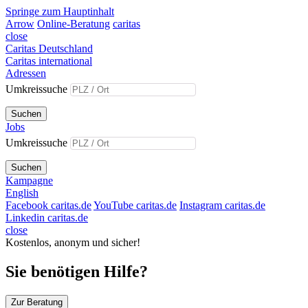
Springe zum Hauptinhalt
Arrow
Online-Beratung
caritas
close
Caritas Deutschland
Caritas international
Adressen
Umkreissuche
Suchen
Jobs
Umkreissuche
Suchen
Kampagne
English
Facebook caritas.de
YouTube caritas.de
Instagram caritas.de
Linkedin caritas.de
close
Kostenlos, anonym und sicher!
Sie benötigen Hilfe?
Zur Beratung