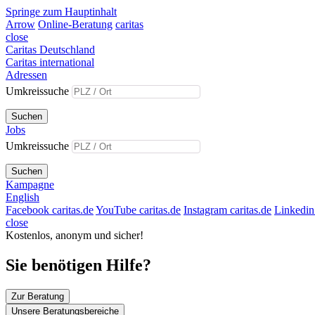
Springe zum Hauptinhalt
Arrow
Online-Beratung
caritas
close
Caritas Deutschland
Caritas international
Adressen
Umkreissuche
Suchen
Jobs
Umkreissuche
Suchen
Kampagne
English
Facebook caritas.de
YouTube caritas.de
Instagram caritas.de
Linkedin 
close
Kostenlos, anonym und sicher!
Sie benötigen Hilfe?
Zur Beratung
Unsere Beratungsbereiche