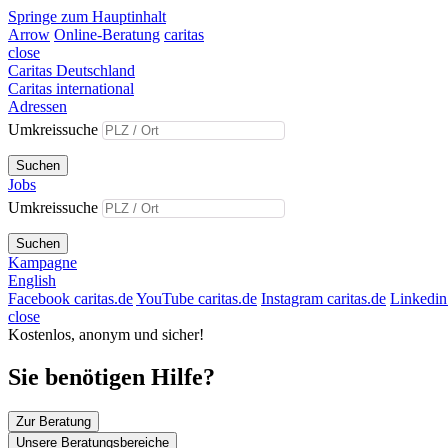
Springe zum Hauptinhalt
Arrow
Online-Beratung
caritas
close
Caritas Deutschland
Caritas international
Adressen
Umkreissuche
Suchen
Jobs
Umkreissuche
Suchen
Kampagne
English
Facebook caritas.de
YouTube caritas.de
Instagram caritas.de
Linkedin 
close
Kostenlos, anonym und sicher!
Sie benötigen Hilfe?
Zur Beratung
Unsere Beratungsbereiche