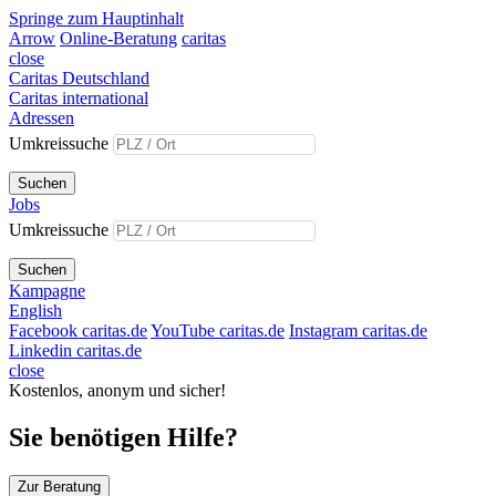
Springe zum Hauptinhalt
Arrow
Online-Beratung
caritas
close
Caritas Deutschland
Caritas international
Adressen
Umkreissuche
Suchen
Jobs
Umkreissuche
Suchen
Kampagne
English
Facebook caritas.de
YouTube caritas.de
Instagram caritas.de
Linkedin caritas.de
close
Kostenlos, anonym und sicher!
Sie benötigen Hilfe?
Zur Beratung