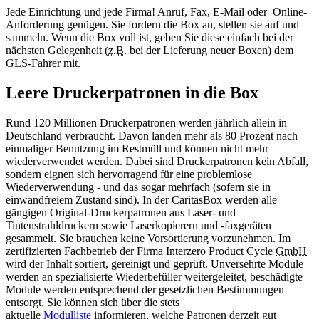
Jede Einrichtung und jede Firma! Anruf, Fax, E-Mail oder Online-
Anforderung genügen. Sie fordern die Box an, stellen sie auf und
sammeln. Wenn die Box voll ist, geben Sie diese einfach bei der
nächsten Gelegenheit (
z.B.
bei der Lieferung neuer Boxen) dem
GLS-Fahrer mit.
Leere Druckerpatronen in die Box
Rund 120 Millionen Druckerpatronen werden jährlich allein in
Deutschland verbraucht. Davon landen mehr als 80 Prozent nach
einmaliger Benutzung im Restmüll und können nicht mehr
wiederverwendet werden. Dabei sind Druckerpatronen kein Abfall,
sondern eignen sich hervorragend für eine problemlose
Wiederverwendung - und das sogar mehrfach (sofern sie in
einwandfreiem Zustand sind). In der CaritasBox werden alle
gängigen Original-Druckerpatronen aus Laser- und
Tintenstrahldruckern sowie Laserkopierern und -faxgeräten
gesammelt. Sie brauchen keine Vorsortierung vorzunehmen. Im
zertifizierten Fachbetrieb der Firma Interzero Product Cycle
GmbH
wird der Inhalt sortiert, gereinigt und geprüft. Unversehrte Module
werden an spezialisierte Wiederbefüller weitergeleitet, beschädigte
Module werden entsprechend der gesetzlichen Bestimmungen
entsorgt. Sie können sich über die stets
aktuelle
Modulliste
informieren, welche Patronen derzeit gut