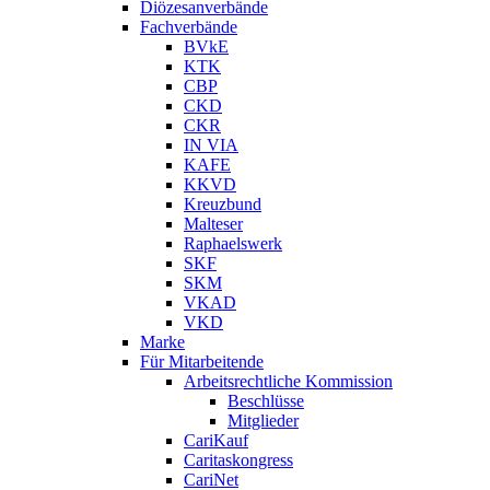
Diözesanverbände
Fachverbände
BVkE
KTK
CBP
CKD
CKR
IN VIA
KAFE
KKVD
Kreuzbund
Malteser
Raphaelswerk
SKF
SKM
VKAD
VKD
Marke
Für Mitarbeitende
Arbeitsrechtliche Kommission
Beschlüsse
Mitglieder
CariKauf
Caritaskongress
CariNet