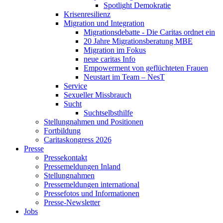
Spotlight Demokratie
Krisenresilienz
Migration und Integration
Migrationsdebatte - Die Caritas ordnet ein
20 Jahre Migrationsberatung MBE
Migration im Fokus
neue caritas Info
Empowerment von geflüchteten Frauen
Neustart im Team – NesT
Service
Sexueller Missbrauch
Sucht
Suchtselbsthilfe
Stellungnahmen und Positionen
Fortbildung
Caritaskongress 2026
Presse
Pressekontakt
Pressemeldungen Inland
Stellungnahmen
Pressemeldungen international
Pressefotos und Informationen
Presse-Newsletter
Jobs