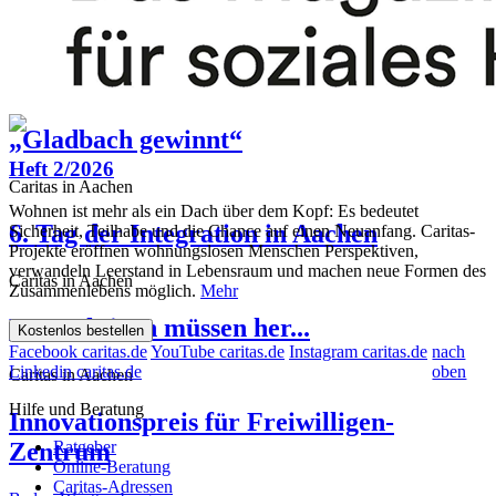
Blumen erinnern an verstorbene
Flüchtlingen, aus ihren Heimatländern auszuwandern. Die Caritas
setzt sich für einen fairen und menschenwürdigen Umgang mit
Drogenabhängige
diesen Migranten ein, den sie in der Asylpolitik der
Bundesregierung in..
Mehr
Caritas in Aachen
„Gladbach gewinnt“
Heft 2/2026
Caritas in Aachen
Wohnen ist mehr als ein Dach über dem Kopf: Es bedeutet
6. Tag der Integration in Aachen
Sicherheit, Teilhabe und die Chance auf einen Neuanfang. Caritas-
Projekte eröffnen wohnungslosen Menschen Perspektiven,
verwandeln Leerstand in Lebensraum und machen neue Formen des
Caritas in Aachen
Zusammenlebens möglich.
Mehr
Perspektiven müssen her...
Kostenlos bestellen
Facebook caritas.de
YouTube caritas.de
Instagram caritas.de
nach
Linkedin caritas.de
oben
Caritas in Aachen
Hilfe und Beratung
Innovationspreis für Freiwilligen-
Zentrum
Ratgeber
Online-Beratung
Caritas-Adressen