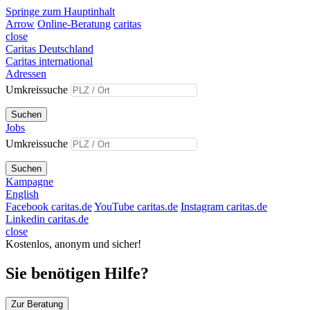
Springe zum Hauptinhalt
Arrow
Online-Beratung
caritas
close
Caritas Deutschland
Caritas international
Adressen
Umkreissuche
Suchen
Jobs
Umkreissuche
Suchen
Kampagne
English
Facebook caritas.de
YouTube caritas.de
Instagram caritas.de
Linkedin caritas.de
close
Kostenlos, anonym und sicher!
Sie benötigen Hilfe?
Zur Beratung