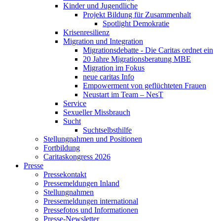
Kinder und Jugendliche
Projekt Bildung für Zusammenhalt
Spotlight Demokratie
Krisenresilienz
Migration und Integration
Migrationsdebatte - Die Caritas ordnet ein
20 Jahre Migrationsberatung MBE
Migration im Fokus
neue caritas Info
Empowerment von geflüchteten Frauen
Neustart im Team – NesT
Service
Sexueller Missbrauch
Sucht
Suchtselbsthilfe
Stellungnahmen und Positionen
Fortbildung
Caritaskongress 2026
Presse
Pressekontakt
Pressemeldungen Inland
Stellungnahmen
Pressemeldungen international
Pressefotos und Informationen
Presse-Newsletter