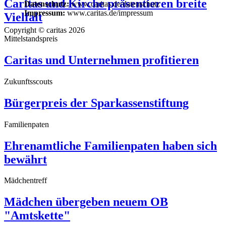
Caritas und Kirche präsentieren breite
Datenschutz:
www.caritas.de/datenschutz
Impressum:
www.caritas.de/impressum
Vielfalt
Copyright © caritas 2026
Mittelstandspreis
Caritas und Unternehmen profitieren
Zukunftsscouts
Bürgerpreis der Sparkassenstiftung
Familienpaten
Ehrenamtliche Familienpaten haben sich
bewährt
Mädchentreff
Mädchen übergeben neuem OB
"Amtskette"