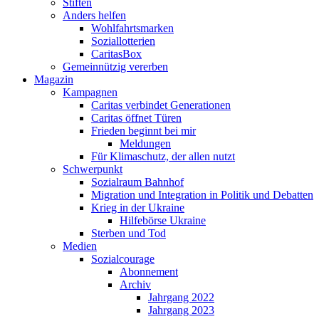
Stiften
Anders helfen
Wohlfahrtsmarken
Soziallotterien
CaritasBox
Gemeinnützig vererben
Magazin
Kampagnen
Caritas verbindet Generationen
Caritas öffnet Türen
Frieden beginnt bei mir
Meldungen
Für Klimaschutz, der allen nutzt
Schwerpunkt
Sozialraum Bahnhof
Migration und Integration in Politik und Debatten
Krieg in der Ukraine
Hilfebörse Ukraine
Sterben und Tod
Medien
Sozialcourage
Abonnement
Archiv
Jahrgang 2022
Jahrgang 2023