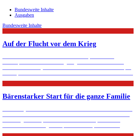
Bundesweite Inhalte
Ausgaben
Bundesweite Inhalte
Auf der Flucht vor dem Krieg
Gesetze und Grenzen machen es sehr schwer, als Flüchtling
überhaupt nach Deutschland zu gelangen. Dennoch schaffen es
auch Familien aus Syrien auf der Suche nach Schutz. Zum Beispiel
in Köln, wo ihnen die Caritas und ihre Ehrenamtlichen helfen.
Mehr
Bärenstarker Start für die ganze Familie
Auch Teddybären können Botschafter der sozialen Arbeit sein. Jede
Mutter in Moers-Xanten bekommt einen nach der Geburt. Manche
Frauen sagen Danke, manche möchten einen Rat, und wieder
andere melden sich lange Zeit später. Eine stille, aber ...
Mehr