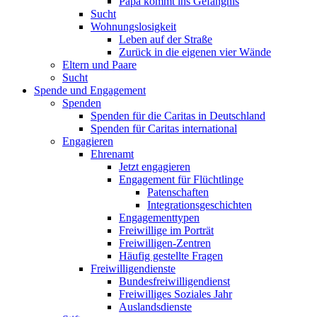
Papa kommt ins Gefängnis
Sucht
Wohnungslosigkeit
Leben auf der Straße
Zurück in die eigenen vier Wände
Eltern und Paare
Sucht
Spende und Engagement
Spenden
Spenden für die Caritas in Deutschland
Spenden für Caritas international
Engagieren
Ehrenamt
Jetzt engagieren
Engagement für Flüchtlinge
Patenschaften
Integrationsgeschichten
Engagementtypen
Freiwillige im Porträt
Freiwilligen-Zentren
Häufig gestellte Fragen
Freiwilligendienste
Bundesfreiwilligendienst
Freiwilliges Soziales Jahr
Auslandsdienste