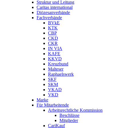
Struktur und Leitung
Caritas international
Diözesanverbände
Fachverbände
BVkE
KTK
CBP
CKD
CKR
IN VIA
KAFE
KKVD
Kreuzbund
Malteser
Raphaelswerk
SKF
SKM
VKAD
VKD
Marke
Für Mitarbeitende
Arbeitsrechtliche Kommission
Beschlüsse
Mitglieder
CariKauf