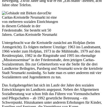
Bewegung. Zwölf Jahre lang war er ein „Ein-Mann“-Betrieb, acht
Jahre ohne Telefon.
Die
Caritas-Kreisstelle Neumarkt ist eine
von mehreren sozialen Einrichtungen
in diesem Gebäude in der
Friedenstraße. Sie besteht seit 50
Jahren.
Caritas-Kreisstelle Neumarkt
Untergebracht war die Kreisstelle zunächst am Hofplan (beim
Amtsgericht). Es folgten mehrere Umzüge: 1963 ins Landratsamt,
1966 wieder zum Hofplan, 1973 in die Mühlstraße, 1979 auf den
Residenzplatz, 1982 in die Ringstraße und 1995 ins ehemalige
„Missionsseminar“ in der Friedenstraße, dem jetzigen Caritas-
Sozialzentrum. Bis zur Gebietsreform war die Stelle für die drei
Landkreise Beilngries, Parsberg und Neumarkt sowie die kreisfreie
Stadt Neumarkt zuständig. So hatte man es unter anderem mit vier
Sozialämtern und Jugendämtern zu tun.
Das Aufgabengebiet hat sich im Laufe der Jahre den sozialen
Entwicklungen im Landkreis angepasst. Neben der Allgemeinen
Sozialberatung war schon früh das Führen von Vormundschaften
und Pflegschaften – ab 1992 gesetzliche Betreuung – ein
Schwerpunkt. Hinzukamen unter anderem Erholungen für Kinder,
Familien und Senioren, die Vermittlung von Kuren,