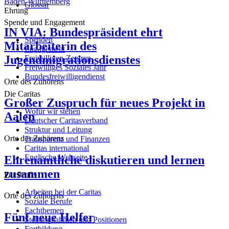
Baden-Württemberg
Glossar
Ehrung
Spende und Engagement
IN VIA: Bundespräsident ehrt
Spenden
Mitarbeiterin des
Engagement
Jugendmigrationsdienstes
Freiwilligen-Zentren
Freiwilliges Soziales Jahr
Bundesfreiwilligendienst
Orte des Zuhörens
Die Caritas
Großer Zuspruch für neues Projekt in
Wofür wir stehen
Aalen
Deutscher Caritasverband
Struktur und Leitung
Orte des Zuhörens
Transparenz und Finanzen
Caritas international
Englische Webseite
Ehrenamtliche diskutieren und lernen
zusammen
Für Profis
Arbeiten bei der Caritas
Orte des Zuhörens
Soziale Berufe
Fachthemen
Fünf neue Helfer
Stellungnahmen und Positionen
Fortbildung