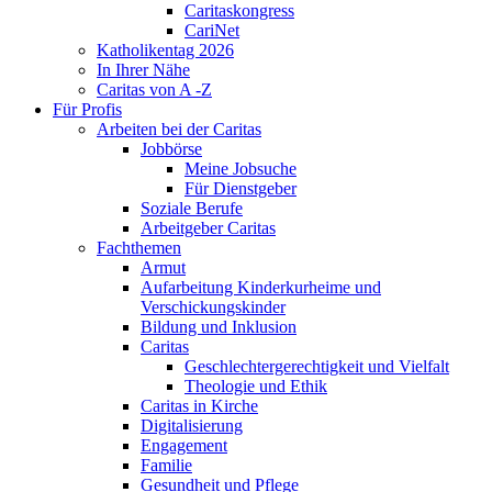
Caritaskongress
CariNet
Katholikentag 2026
In Ihrer Nähe
Caritas von A -Z
Für Profis
Arbeiten bei der Caritas
Jobbörse
Meine Jobsuche
Für Dienstgeber
Soziale Berufe
Arbeitgeber Caritas
Fachthemen
Armut
Aufarbeitung Kinderkurheime und
Verschickungskinder
Bildung und Inklusion
Caritas
Geschlechtergerechtigkeit und Vielfalt
Theologie und Ethik
Caritas in Kirche
Digitalisierung
Engagement
Familie
Gesundheit und Pflege