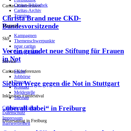
Caritas-Bibliothek
Caritas-Konferenzen
Caritas-Archiv
Termine
Christa Brand neue CKD-
Bundesvorsitzende
Magazin
Kampagnen
SkF
Themenschwerpunkte
neue caritas
Verein gründet neue Stiftung für Frauen
Sozialcourage
in Not
Service
Caritas-Konferenzen
Suche
Jobbörse
Presse
Sieben Wege gegen die Not in Stuttgart
Kontakt
Meldestelle
Inklusives Filmfestival
Sitemap
„überall dabei“ in Freiburg
Cookies verwalten
Datenschutz
Impressum
Diözesantag in Freiburg
Barrierefreiheit