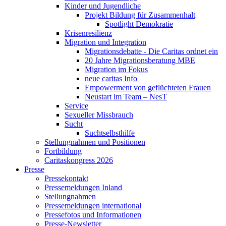
Kinder und Jugendliche
Projekt Bildung für Zusammenhalt
Spotlight Demokratie
Krisenresilienz
Migration und Integration
Migrationsdebatte - Die Caritas ordnet ein
20 Jahre Migrationsberatung MBE
Migration im Fokus
neue caritas Info
Empowerment von geflüchteten Frauen
Neustart im Team – NesT
Service
Sexueller Missbrauch
Sucht
Suchtselbsthilfe
Stellungnahmen und Positionen
Fortbildung
Caritaskongress 2026
Presse
Pressekontakt
Pressemeldungen Inland
Stellungnahmen
Pressemeldungen international
Pressefotos und Informationen
Presse-Newsletter