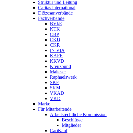
Struktur und Leitung
Caritas international
Diözesanverbände
Fachverbände
BVkE
KTK
CBP
CKD
CKR
IN VIA
KAFE
KKVD
Kreuzbund
Malteser
Raphaelswerk
SKF
SKM
VKAD
VKD
Marke
Für Mitarbeitende
Arbeitsrechtliche Kommission
Beschlüsse
Mitglieder
CariKauf