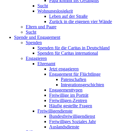
Papa kommt ins Gefängnis
Sucht
Wohnungslosigkeit
Leben auf der Straße
Zurück in die eigenen vier Wände
Eltern und Paare
Sucht
Spende und Engagement
Spenden
Spenden für die Caritas in Deutschland
Spenden für Caritas international
Engagieren
Ehrenamt
Jetzt engagieren
Engagement für Flüchtlinge
Patenschaften
Integrationsgeschichten
Engagementtypen
Freiwillige im Porträt
Freiwilligen-Zentren
Häufig gestellte Fragen
Freiwilligendienste
Bundesfreiwilligendienst
Freiwilliges Soziales Jahr
Auslandsdienste