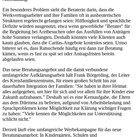
Ein besonderes Problem sieht die Beraterin darin, dass die
Werkvertragsarbeiter und ihre Familien oft in ausbeuterischen
Strukturen regelrecht gefangen seien: Hilflosigkeit und sprachliche
Defizite würden ausgenutzt, etwa wenn gewerbliche "Berater" für
die Begleitung bei Arztbesuchen oder das Ausfüllen von Anträgen
hohe Summen verlangten. Deshalb könnten viele Klienten auch
kaum glauben, dass die Caritas-Angebote kostenlos seien. Umso
bitterer sei es, dass Ratsuchende häufig erst dann zur Beratung
kämen, wenn es fast zu spät sei oder Antragsfristen bereits
abgelaufen seien.
Das neue Beratungsangebot und die damit verbundene
umfangreiche Aufklärungsarbeit hält Frank Börgerding, der Leiter
des Kreisfamilienzentrums, für einen großen Schritt hin zur
dauerhaften Integration der Familien: "Sie haben in ihrer Heimat
alles aufgegeben, um hier für sich und vor allem für ihre Kinder eine
Zukunft aufzubauen." Deshalb sei es eine Kernaufgabe, die Eltern
aus dem Dilemma zu befreien, aufgrund von Arbeitsbelastung und
Sprachproblemen keine Möglichkeit zur Klärung wichtiger Fragen
zu haben: "Viele kennen die Möglichkeiten zur Unterstützung
schlicht nicht."
Derzeit läuft eine umfangreiche Werbekampagne für das neue
Beratungsangebot: In Kindergärten, Schulen und