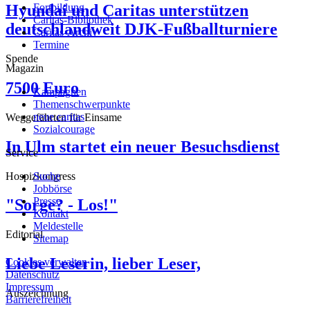
Hyundai und Caritas unterstützen
Fortbildung
Caritas-Bibliothek
deutschlandweit DJK-Fußballturniere
Caritas-Archiv
Termine
Spende
Magazin
7500 Euro
Kampagnen
Themenschwerpunkte
neue caritas
Weggefährten für Einsame
Sozialcourage
In Ulm startet ein neuer Besuchsdienst
Service
Hospizkongress
Suche
Jobbörse
Presse
"Sorge? - Los!"
Kontakt
Meldestelle
Editorial
Sitemap
Liebe Leserin, lieber Leser,
Cookies verwalten
Datenschutz
Impressum
Auszeichnung
Barrierefreiheit