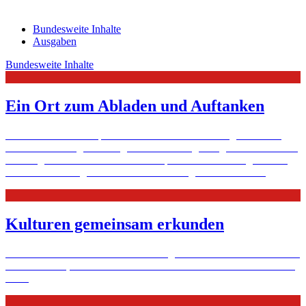
Bundesweite Inhalte
Ausgaben
Bundesweite Inhalte
Ein Ort zum Abladen und Auftanken
Mit Hilfe von osteuropäischen Haushaltshilfen ermöglichen sich
immer mehr Pflegebedürftige und deren Angehörige die Chance auf
die Pflege zu Hause. Doch die meist polnischen und bulgarischen
Frauen sind häufig isoliert und haben wenig Kontakte.
Mehr
Kulturen gemeinsam erkunden
Wie Patenschaften zwischen Flüchtlingen und Ehrenamtlichen dabei
helfen können, Vorurteile abzubauen und unbürokratisch zu helfen.
Mehr