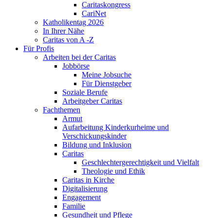
Caritaskongress
CariNet
Katholikentag 2026
In Ihrer Nähe
Caritas von A -Z
Für Profis
Arbeiten bei der Caritas
Jobbörse
Meine Jobsuche
Für Dienstgeber
Soziale Berufe
Arbeitgeber Caritas
Fachthemen
Armut
Aufarbeitung Kinderkurheime und
Verschickungskinder
Bildung und Inklusion
Caritas
Geschlechtergerechtigkeit und Vielfalt
Theologie und Ethik
Caritas in Kirche
Digitalisierung
Engagement
Familie
Gesundheit und Pflege