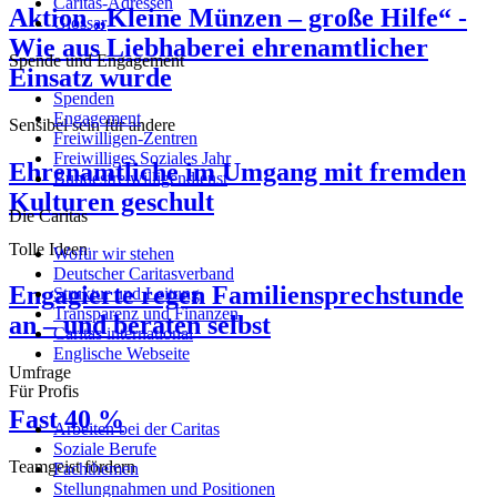
Caritas-Adressen
Aktion „Kleine Münzen – große Hilfe“ -
Glossar
Wie aus Liebhaberei ehrenamtlicher
Spende und Engagement
Einsatz wurde
Spenden
Engagement
Sensibel sein für andere
Freiwilligen-Zentren
Freiwilliges Soziales Jahr
Ehrenamtliche im Umgang mit fremden
Bundesfreiwilligendienst
Kulturen geschult
Die Caritas
Tolle Ideen
Wofür wir stehen
Deutscher Caritasverband
Engagierte regen Familiensprechstunde
Struktur und Leitung
Transparenz und Finanzen
an – und beraten selbst
Caritas international
Englische Webseite
Umfrage
Für Profis
Fast 40 %
Arbeiten bei der Caritas
Soziale Berufe
Teamgeist fördern
Fachthemen
Stellungnahmen und Positionen