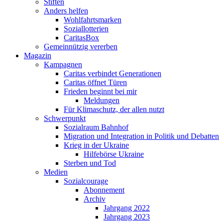
Stiften
Anders helfen
Wohlfahrtsmarken
Soziallotterien
CaritasBox
Gemeinnützig vererben
Magazin
Kampagnen
Caritas verbindet Generationen
Caritas öffnet Türen
Frieden beginnt bei mir
Meldungen
Für Klimaschutz, der allen nutzt
Schwerpunkt
Sozialraum Bahnhof
Migration und Integration in Politik und Debatten
Krieg in der Ukraine
Hilfebörse Ukraine
Sterben und Tod
Medien
Sozialcourage
Abonnement
Archiv
Jahrgang 2022
Jahrgang 2023