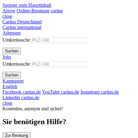
Springe zum Hauptinhalt
Arrow
Online-Beratung
caritas
close
Caritas Deutschland
Caritas international
Adressen
Umkreissuche
Suchen
Jobs
Umkreissuche
Suchen
Kampagne
English
Facebook caritas.de
YouTube caritas.de
Instagram caritas.de
Linkedin caritas.de
close
Kostenlos, anonym und sicher!
Sie benötigen Hilfe?
Zur Beratung