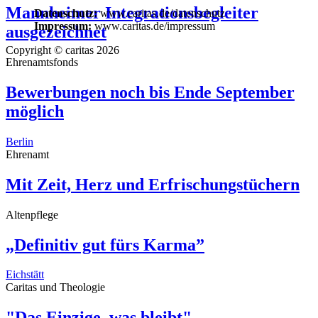
Mannheimer Integrationsbegleiter
Datenschutz:
www.caritas.de/datenschutz
Impressum:
www.caritas.de/impressum
ausgezeichnet
Copyright © caritas 2026
Ehrenamtsfonds
Bewerbungen noch bis Ende September
möglich
Berlin
Ehrenamt
Mit Zeit, Herz und Erfrischungstüchern
Altenpflege
„Definitiv gut fürs Karma”
Eichstätt
Caritas und Theologie
"Das Einzige, was bleibt"