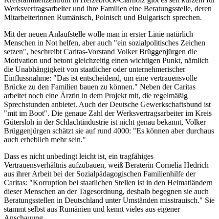
Werksvertragsarbeiter und ihre Familien eine Beratungsstelle, deren
Mitarbeiterinnen Rumänisch, Polnisch und Bulgarisch sprechen.
Mit der neuen Anlaufstelle wolle man in erster Linie natürlich
Menschen in Not helfen, aber auch "ein sozialpolitisches Zeichen
setzen", beschreibt Caritas-Vorstand Volker Brüggenjürgen die
Motivation und betont gleichzeitig einen wichtigen Punkt, nämlich
die Unabhängigkeit von staatlicher oder unternehmerischer
Einflussnahme: "Das ist entscheidend, um eine vertrauensvolle
Brücke zu den Familien bauen zu können." Neben der Caritas
arbeitet noch eine Ärztin in dem Projekt mit, die regelmäßig
Sprechstunden anbietet. Auch der Deutsche Gewerkschaftsbund ist
"mit im Boot". Die genaue Zahl der Werksvertragsarbeiter im Kreis
Gütersloh in der Schlachtindustrie ist nicht genau bekannt, Volker
Brüggenjürgen schätzt sie auf rund 4000: "Es können aber durchaus
auch erheblich mehr sein."
Dass es nicht unbedingt leicht ist, ein tragfähiges
Vertrauensverhältnis aufzubauen, weiß Beraterin Cornelia Hedrich
aus ihrer Arbeit bei der Sozialpädagogischen Familienhilfe der
Caritas: "Korruption bei staatlichen Stellen ist in den Heimatländern
dieser Menschen an der Tagesordnung, deshalb begegnen sie auch
Beratungsstellen in Deutschland unter Umständen misstrauisch." Sie
stammt selbst aus Rumänien und kennt vieles aus eigener
Anschauung.