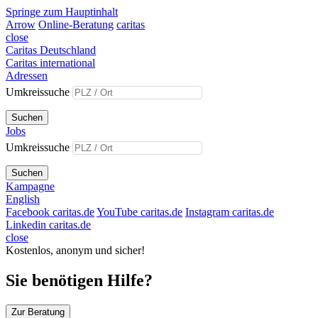
Springe zum Hauptinhalt
Arrow
Online-Beratung
caritas
close
Caritas Deutschland
Caritas international
Adressen
Umkreissuche
Suchen
Jobs
Umkreissuche
Suchen
Kampagne
English
Facebook caritas.de
YouTube caritas.de
Instagram caritas.de
Linkedin caritas.de
close
Kostenlos, anonym und sicher!
Sie benötigen Hilfe?
Zur Beratung