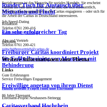
Sozialcourage ist das Magazin für soziales Handeln. Sie erscheint
Runder Tisch für Austausch über
viermal im Jahr und wendet sich an alle, die sich ehrenamtlich,
Migration und Flucht
freiwillig oder hauptamtlich in der Caritas engagieren – oder sich für
die Arbeit der Caritas in Deutschland interessieren.
Job-Speed-Dating
Redaktion
Telefon 0761 200-416
Ein sehr erfolgreicher Tag
sozialcourage@caritas.de
Abo und Vertrieb
Inklusion
Telefon 0761 200-421
zeitschriftenvertrieb@caritas.de
Freiburger Caritas koordiniert Projekt
für Fußballtraining von Menschen mit
Weitere Informationen zum Thema
Behinderung
Links
Gute Erfahrungen
Service
Freiwilliges Engagement
Freiwillige angetan von ihrem Dienst
Häufig gestellte Fragen rund ums Ehrenamt
86 Jahre Ehrenamt
Ehrenamt-Projekt
Neuhausen-Steinegg
Caritasverband Hochrhein