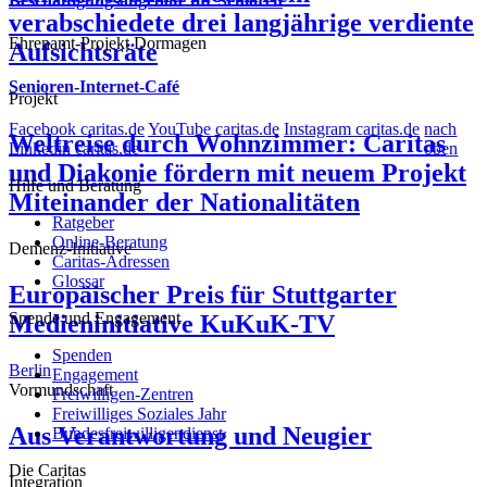
Beschäftigungsangebote für Senioren
verabschiedete drei langjährige verdiente
Ehrenamt-Projekt
Dormagen
Aufsichtsräte
Senioren-Internet-Café
Projekt
Facebook caritas.de
YouTube caritas.de
Instagram caritas.de
nach
Weltreise durch Wohnzimmer: Caritas
Linkedin caritas.de
oben
und Diakonie fördern mit neuem Projekt
Hilfe und Beratung
Miteinander der Nationalitäten
Ratgeber
Online-Beratung
Demenz-Initiative
Caritas-Adressen
Glossar
Europäischer Preis für Stuttgarter
Spende und Engagement
Medieninitiative KuKuK-TV
Spenden
Berlin
Engagement
Vormundschaft
Freiwilligen-Zentren
Freiwilliges Soziales Jahr
Aus Verantwortung und Neugier
Bundesfreiwilligendienst
Die Caritas
Integration