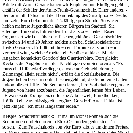
Briefe mit Word. Gerade haben wir Kopieren und Einfügen geübt",
erzählt der Schüler der Anne-Frank-Gesamtschule. Einer anderen ­
Seniorin hilft Fabian mit der Handhabung des Smartphones. Sechs
und zehn Euro bekommt der 15-Jährige pro Stunde. So wie er
helfen mehrere Jugendliche älteren Bürgern im Stadtteil. Sie
erledigen Einkäufe, führen den Hund aus oder mähen Rasen.
Organisiert wird das über die Taschengeldbörse: Gesamtschüler
zwischen 14 und 20 Jahren melden sich bei Schulsozialarbeiter
Heiko Gersdorf. Er füllt mit ihnen ein Formular aus, auf dem
vermerkt wird, welche Arbeiten ein Schüler anbietet. Mit den
Angaben kontaktiert Gersdorf das Quartiersbüro. Dort gleicht
Reckers die Angebote mit den Nachfragen von Senioren ab. "Es
muss ein Hilfebedarf vorliegen, etwa eine Gehbehinderung.
Zeitmangel allein reicht nicht", erklärt die Sozialarbeiterin. Die
Jugendlichen bessern so ihr Taschengeld auf, die Senioren erhalten
unkompliziert Hilfe. Die Senioren lernen, ihre Vorbehalte gegen die
Jugend von heute abzubauen, die Jugendlichen lernen fürs Leben.
"Etwa soziale Kompetenzen für die Arbeitswelt, Pünktlichkeit,
Höflichkeit, Zuverlässigkeit", ergänzt Gersdorf. Auch Fabian ist
jetzt klüger: "Ich muss langsamer reden."
Beispiel Seniorenfrühstück: Einmal im Monat können sich die
Seniorinnen und Senioren in Eick-Ost an den gedeckten Tisch
setzen. "Zum Pauschalpreis von vier Euro gibt es am dritten Freitag
im Monat eine schön gedeckte Tafel mit Lachs, Rührei, guter Wurst.