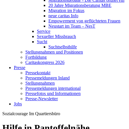
Migrationsdebatte - Die Caritas ordnet ein
20 Jahre Migrationsberatung MBE
Migration im Fokus
neue caritas Info
Empowerment von geflüchteten Frauen
Neustart im Team – NesT
Service
Sexueller Missbrauch
Sucht
Suchtselbsthilfe
Stellungnahmen und Positionen
Fortbildung
Caritaskongress 2026
Presse
Pressekontakt
Pressemeldungen Inland
Stellungnahmen
Pressemeldungen international
Pressefotos und Informationen
Presse-Newsletter
Jobs
Sozialcourage
Im Quartiersbüro
Hilfe in Pantoffelnähe