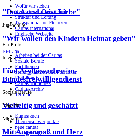
Wofür wir stehen
"Das A und O ist Liebe"
Deutscher Caritasverband
Struktur und Leitung
Transparenz und Finanzen
Jugendhilfe
Caritas international
Englische Webseite
"Wir wollen den Kindern Heimat geben"
Für Profis
Eichstätt
Arbeiten bei der Caritas
Integration
Soziale Berufe
Fachthemen
Fünf Asylbewerber im
Stellungnahmen und Positionen
Bundesfreiwilligendienst
Fortbildung
Caritas-Bibliothek
Caritas-Archiv
Soziale Berufe
Termine
Vielseitig und geschätzt
Magazin
Kampagnen
Migration
Themenschwerpunkte
neue caritas
Mit Augenmaß und Herz
Sozialcourage