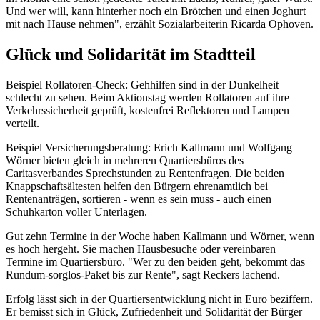
Und wer will, kann hinterher noch ein Brötchen und einen Joghurt
mit nach Hause nehmen", erzählt Sozialarbeiterin Ricarda Ophoven.
Glück und Solidarität im Stadtteil
Beispiel Rollatoren-Check: Gehhilfen sind in der Dunkelheit
schlecht zu sehen. Beim Aktionstag werden Rollatoren auf ihre
Verkehrssicherheit geprüft, kostenfrei Reflektoren und Lampen
verteilt.
Beispiel Versicherungsberatung: Erich Kallmann und Wolfgang
Wörner bieten gleich in mehreren Quartiersbüros des
Caritasverbandes Sprechstunden zu Rentenfragen. Die beiden
Knappschafts­ältesten helfen den Bürgern ehrenamtlich bei
Rentenanträgen, sortieren - wenn es sein muss - auch einen
Schuhkarton voller Unterlagen.
Gut zehn Termine in der Woche haben Kallmann und Wörner, wenn
es hoch hergeht. Sie machen Hausbesuche oder vereinbaren
Termine im Quartiersbüro. "Wer zu den beiden geht, bekommt das
Rundum-sorglos-Paket bis zur Rente", sagt Reckers lachend.
Erfolg lässt sich in der Quartiersentwicklung nicht in Euro beziffern.
Er bemisst sich in Glück, Zufriedenheit und Solidarität der Bürger