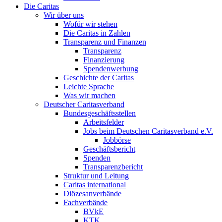
Die Caritas
Wir über uns
Wofür wir stehen
Die Caritas in Zahlen
Transparenz und Finanzen
Transparenz
Finanzierung
Spendenwerbung
Geschichte der Caritas
Leichte Sprache
Was wir machen
Deutscher Caritasverband
Bundesgeschäftsstellen
Arbeitsfelder
Jobs beim Deutschen Caritasverband e.V.
Jobbörse
Geschäftsbericht
Spenden
Transparenzbericht
Struktur und Leitung
Caritas international
Diözesanverbände
Fachverbände
BVkE
KTK