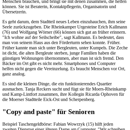
Menschen brauchen, und bringt sie mit denen zusammen, die helfen
können. Sie ist Beraterin, Kontaktpflegerin, Organisatorin und
Übersetzerin.
Es geht darum, dem Stadtteil neues Leben einzuhauchen, ihm seine
Seele zurückzugeben. Die Rheinkamper Urgesteine Erich Kallmann
(76) und Wolfgang Wörner (66) können sich gut an früher erinnern.
"Ich wohne auf der Seilscheibe", sagt Kallmann. Es bedeutet, dass
man von seinem Haus aus den Förderturm sehen konnte. Früher.
Früher kannte man sich unter Bergleuten, unter Kumpels. Die Zeche
ist dicht, die alten Bergleute sterben, junge Familien haben die
günstigen Wohnungen übernommen, aber man ist sich fremd. Den
Bäcker im Ort gibt es nicht mehr. Smartphones und Computer
helfen nicht gegen die Vereinzelung. Es braucht Menschen vor Ort,
ganz analog.
Es sind die kleinen Dinge, die ein funk­tionierendes Quartier
ausmachen. Tanja Reckers sucht und fügt sie für Moers-Rheinkamp
und Kamp-Lintfort zusammen, ihre Kollegin Ricarda Ophoven für
die Moerser Stadtteile Eick-Ost und Scherpenberg.
"Copy and paste" für Senioren
Beispiel Taschengeldbörse: Fabian Wowrzyk (15) hilft jeden
zweiten Dienstag einer älteren Dame am Computer. "Wir schreiben