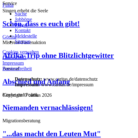
Service
Fulda
Singen erhebt die Seele
Suche
Jobbörse
Schön, dass es euch gibt!
Presse
Kontakt
Meldestelle
Görlitz
Sitemap
Misereor-Fastenaktion
Cookies verwalten
Afrika-Trip ohne Blitzlichtgewitter
Datenschutz
Impressum
Personal
Barrierefreiheit
Datenschutz:
www.caritas.de/datenschutz
Abschied und Anfang
Impressum:
www.caritas.de/impressum
Kirche und Politik
Copyright © caritas 2026
Niemanden vernachlässigen!
Migrationsberatung
"...das macht den Leuten Mut"