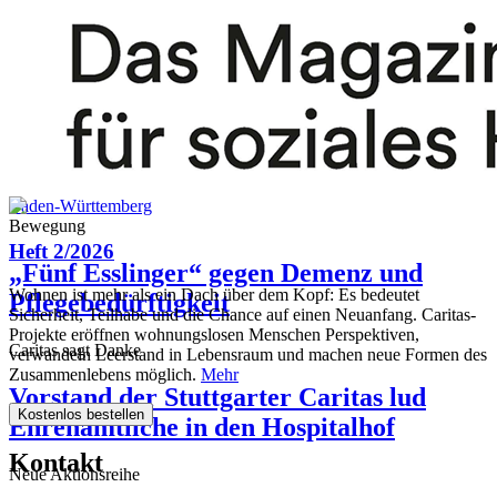
Caritas-Familiencafé hilft bei der
Integration
Caritas in Aachen
Jugendliche entdecken die Freude am
Anderssein und machen ein Buch
Baden-Württemberg
Bewegung
Heft 2/2026
„Fünf Esslinger“ gegen Demenz und
Wohnen ist mehr als ein Dach über dem Kopf: Es bedeutet
Pflegebedürftigkeit
Sicherheit, Teilhabe und die Chance auf einen Neuanfang. Caritas-
Projekte eröffnen wohnungslosen Menschen Perspektiven,
Caritas sagt Danke
verwandeln Leerstand in Lebensraum und machen neue Formen des
Zusammenlebens möglich.
Mehr
Vorstand der Stuttgarter Caritas lud
Kostenlos bestellen
Ehrenamtliche in den Hospitalhof
Kontakt
Neue Aktionsreihe