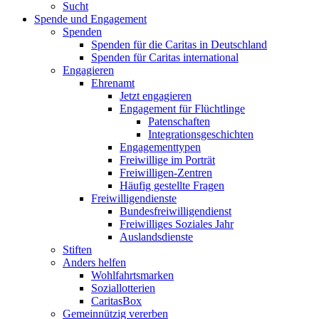
Sucht
Spende und Engagement
Spenden
Spenden für die Caritas in Deutschland
Spenden für Caritas international
Engagieren
Ehrenamt
Jetzt engagieren
Engagement für Flüchtlinge
Patenschaften
Integrationsgeschichten
Engagementtypen
Freiwillige im Porträt
Freiwilligen-Zentren
Häufig gestellte Fragen
Freiwilligendienste
Bundesfreiwilligendienst
Freiwilliges Soziales Jahr
Auslandsdienste
Stiften
Anders helfen
Wohlfahrtsmarken
Soziallotterien
CaritasBox
Gemeinnützig vererben