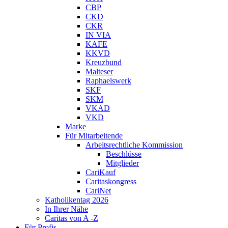
CBP
CKD
CKR
IN VIA
KAFE
KKVD
Kreuzbund
Malteser
Raphaelswerk
SKF
SKM
VKAD
VKD
Marke
Für Mitarbeitende
Arbeitsrechtliche Kommission
Beschlüsse
Mitglieder
CariKauf
Caritaskongress
CariNet
Katholikentag 2026
In Ihrer Nähe
Caritas von A -Z
Für Profis