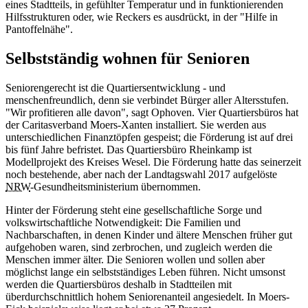
eines Stadtteils, in gefühlter Temperatur und in funk­tionierenden
Hilfsstrukturen oder, wie Reckers es ausdrückt, in der "Hilfe in
Pantoffelnähe".
Selbstständig wohnen für Senioren
Seniorengerecht ist die Quartiersentwicklung - und
menschenfreundlich, denn sie verbindet Bürger aller Altersstufen.
"Wir profitieren alle davon", sagt Ophoven. Vier Quartiersbüros hat
der Caritasverband Moers-Xanten installiert. Sie werden aus
unterschiedlichen Finanztöpfen gespeist; die Förderung ist auf drei
bis fünf Jahre befristet. Das Quartiersbüro Rheinkamp ist
Modellprojekt des Kreises Wesel. Die Förderung hatte das seinerzeit
noch bestehende, aber nach der Landtagswahl 2017 aufgelöste
NRW
-Gesundheitsministe­rium übernommen.
Hinter der Förderung steht eine gesellschaftliche Sorge und
volkswirtschaftliche Notwendigkeit: Die Familien und
Nachbarschaften, in denen Kinder und ältere Menschen früher gut
aufgehoben waren, sind zerbrochen, und zugleich werden die
Menschen immer älter. Die Senioren wollen und sollen aber
möglichst lange ein selbstständiges Leben führen. Nicht umsonst
werden die Quartiersbüros deshalb in Stadtteilen mit
überdurchschnittlich hohem Seniorenanteil angesiedelt. In Moers-