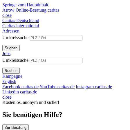
Springe zum Hauptinhalt
Arrow
Online-Beratung
caritas
close
Caritas Deutschland
Caritas international
Adressen
Umkreissuche
Suchen
Jobs
Umkreissuche
Suchen
Kampagne
English
Facebook caritas.de
YouTube caritas.de
Instagram caritas.de
Linkedin caritas.de
close
Kostenlos, anonym und sicher!
Sie benötigen Hilfe?
Zur Beratung