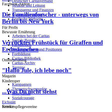
Deutscher Caritasverband
Facebook-Aktion
Struktur und Leitung
Transparenz und Finanzen
Die Familienforscher - unterwegs von
Caritas international
Englische Webseite
Berlin bis New York
Für Profis
Bewusste Ernährung
Arbeiten bei der Caritas
Soziale Berufe
Verrücktes Frühstück für Giraffen und
Fachthemen
Erdmännchen
Stellungnahmen und Positionen
Fortbildung
Caritas-Bibliothek
Onlineberatung
Caritas-Archiv
Termine
"Hallo Jule, ich lebe noch"
Magazin
Kinderoper
Kampagnen
Themenschwerpunkte
...Was Du nicht siehst
neue caritas
Sozialcourage
Eichstätt
Service
Krankenpflegevereine