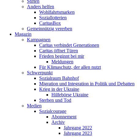
Stiften
Anders helfen
Wohlfahrtsmarken
Soziallotterien
CaritasBox
Gemeinnützig vererben
Magazin
Kampagnen
Caritas verbindet Generationen
Caritas öffnet Türen
Frieden beginnt bei mir
Meldungen
Für Klimaschutz, der allen nutzt
Schwerpunkt
Sozialraum Bahnhof
Migration und Integration in Politik und Debatten
Krieg in der Ukraine
Hilfebörse Ukraine
Sterben und Tod
Medien
Sozialcourage
Abonnement
Archiv
Jahrgang 2022
Jahrgang 2023