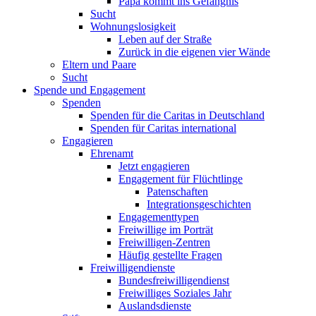
Papa kommt ins Gefängnis
Sucht
Wohnungslosigkeit
Leben auf der Straße
Zurück in die eigenen vier Wände
Eltern und Paare
Sucht
Spende und Engagement
Spenden
Spenden für die Caritas in Deutschland
Spenden für Caritas international
Engagieren
Ehrenamt
Jetzt engagieren
Engagement für Flüchtlinge
Patenschaften
Integrationsgeschichten
Engagementtypen
Freiwillige im Porträt
Freiwilligen-Zentren
Häufig gestellte Fragen
Freiwilligendienste
Bundesfreiwilligendienst
Freiwilliges Soziales Jahr
Auslandsdienste