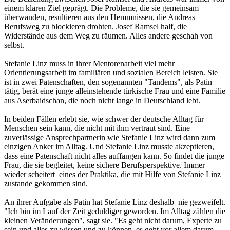
einem klaren Ziel geprägt. Die Probleme, die sie gemeinsam
überwanden, resultieren aus den Hemmnissen, die Andreas
Berufsweg zu blockieren drohten. Josef Ramsel half, die
Widerstände aus dem Weg zu räumen. Alles andere geschah von
selbst.
Stefanie Linz muss in ihrer Mentorenarbeit viel mehr
Orientierungsarbeit im familiären und sozialen Bereich leisten. Sie
ist in zwei Patenschaften, den sogenannten "Tandems", als Patin
tätig, berät eine junge alleinstehende türkische Frau und eine Familie
aus Aserbaidschan, die noch nicht lange in Deutschland lebt.
In beiden Fällen erlebt sie, wie schwer der deutsche Alltag für
Menschen sein kann, die nicht mit ihm vertraut sind. Eine
zuverlässige Ansprechpartnerin wie Stefanie Linz wird dann zum
einzigen Anker im Alltag. Und Stefanie Linz musste akzeptieren,
dass eine Patenschaft nicht alles auffangen kann. So findet die junge
Frau, die sie begleitet, keine sichere Berufsperspektive. Immer
wieder scheitert eines der Praktika, die mit Hilfe von Stefanie Linz
zustande gekommen sind.
An ihrer Aufgabe als Patin hat Stefanie Linz deshalb nie gezweifelt.
"Ich bin im Lauf der Zeit geduldiger geworden. Im Alltag zählen die
kleinen Veränderungen", sagt sie. "Es geht nicht darum, Experte zu
sein und alles zu wissen und zu können, es geht vor allem darum,