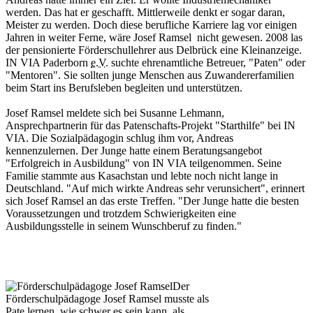
werden. Das hat er geschafft. Mittlerweile denkt er sogar daran,
Meister zu werden. Doch diese berufliche Karriere lag vor einigen
Jahren in weiter Ferne, wäre Josef Ramsel nicht gewesen. 2008 las
der pensionierte Förderschullehrer aus Delbrück eine Kleinanzeige.
IN VIA Paderborn
e.V.
suchte ehrenamtliche Betreuer, "Paten" oder
"Mentoren". Sie sollten junge Menschen aus Zuwandererfamilien
beim Start ins Berufsleben begleiten und unterstützen.
Josef Ramsel meldete sich bei Susanne Lehmann,
Ansprechpartnerin für das Patenschafts-Projekt "Starthilfe" bei IN
VIA. Die Sozialpädagogin schlug ihm vor, Andreas
kennenzulernen. Der Junge hatte einem Beratungsangebot
"Erfolgreich in Ausbildung" von IN VIA teilgenommen. Seine
Familie stammte aus Kasachstan und lebte noch nicht lange in
Deutschland. "Auf mich wirkte Andreas sehr verunsichert", erinnert
sich Josef Ramsel an das erste Treffen. "Der Junge hatte die besten
Voraussetzungen und trotzdem Schwierigkeiten eine
Ausbildungsstelle in seinem Wunschberuf zu finden."
Der
Förderschulpädagoge Josef Ramsel musste als
Pate lernen, wie schwer es sein kann, als