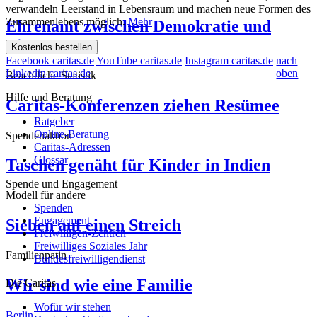
verwandeln Leerstand in Lebensraum und machen neue Formen des
Zusammenlebens möglich.
Mehr
Ehrenamt zwischen Demokratie und
Eigennutz
Kostenlos bestellen
Facebook caritas.de
YouTube caritas.de
Instagram caritas.de
nach
Linkedin caritas.de
oben
Beachtliche Statistik
Hilfe und Beratung
Caritas-Konferenzen ziehen Resümee
Ratgeber
Online-Beratung
Spendenaktion
Caritas-Adressen
Glossar
Taschen genäht für Kinder in Indien
Spende und Engagement
Modell für andere
Spenden
Engagement
Sieben auf einen Streich
Freiwilligen-Zentren
Freiwilliges Soziales Jahr
Familienpatin
Bundesfreiwilligendienst
Wir sind wie eine Familie
Die Caritas
Wofür wir stehen
Berlin