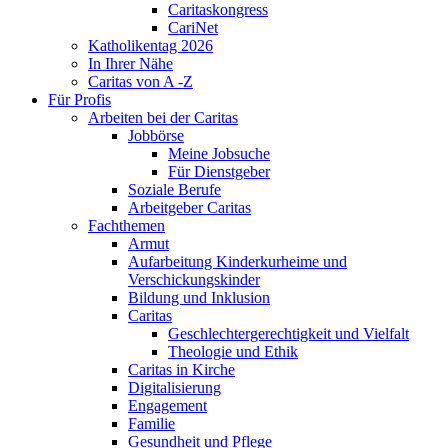
Caritaskongress
CariNet
Katholikentag 2026
In Ihrer Nähe
Caritas von A -Z
Für Profis
Arbeiten bei der Caritas
Jobbörse
Meine Jobsuche
Für Dienstgeber
Soziale Berufe
Arbeitgeber Caritas
Fachthemen
Armut
Aufarbeitung Kinderkurheime und
Verschickungskinder
Bildung und Inklusion
Caritas
Geschlechtergerechtigkeit und Vielfalt
Theologie und Ethik
Caritas in Kirche
Digitalisierung
Engagement
Familie
Gesundheit und Pflege