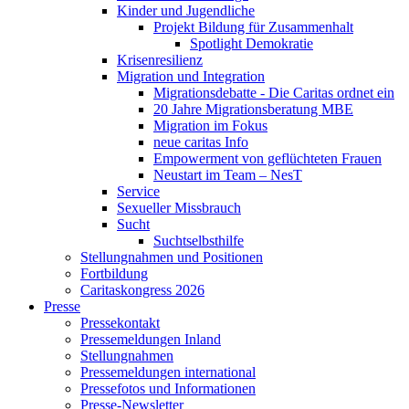
Kinder und Jugendliche
Projekt Bildung für Zusammenhalt
Spotlight Demokratie
Krisenresilienz
Migration und Integration
Migrationsdebatte - Die Caritas ordnet ein
20 Jahre Migrationsberatung MBE
Migration im Fokus
neue caritas Info
Empowerment von geflüchteten Frauen
Neustart im Team – NesT
Service
Sexueller Missbrauch
Sucht
Suchtselbsthilfe
Stellungnahmen und Positionen
Fortbildung
Caritaskongress 2026
Presse
Pressekontakt
Pressemeldungen Inland
Stellungnahmen
Pressemeldungen international
Pressefotos und Informationen
Presse-Newsletter