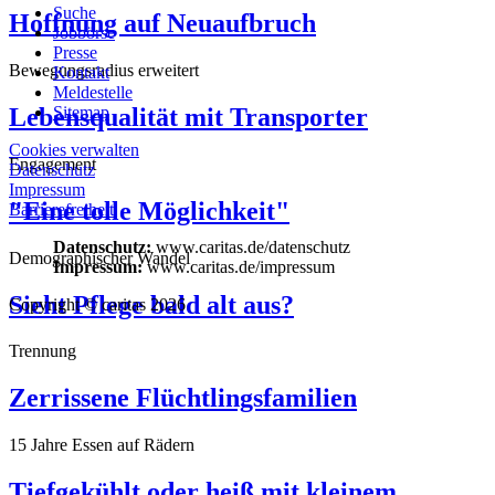
Suche
Hoffnung auf Neuaufbruch
Jobbörse
Presse
Bewegungsradius erweitert
Kontakt
Meldestelle
Lebensqualität mit Transporter
Sitemap
Cookies verwalten
Engagement
Datenschutz
Impressum
"Eine tolle Möglichkeit"
Barrierefreiheit
Datenschutz:
www.caritas.de/datenschutz
Demographischer Wandel
Impressum:
www.caritas.de/impressum
Sieht Pflege bald alt aus?
Copyright © caritas 2026
Trennung
Zerrissene Flüchtlingsfamilien
15 Jahre Essen auf Rädern
Tiefgekühlt oder heiß mit kleinem