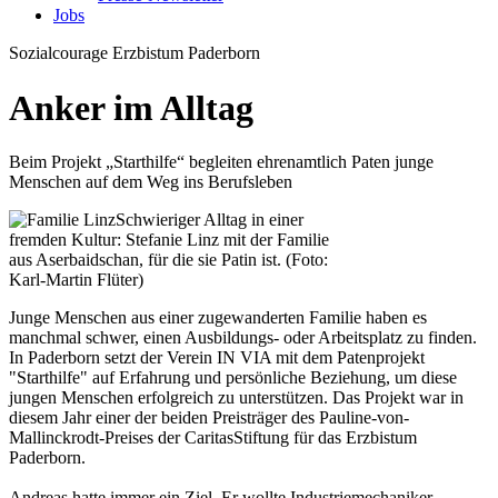
Jobs
Sozialcourage
Erzbistum Paderborn
Anker im Alltag
Beim Projekt „Starthilfe“ begleiten ehrenamtlich Paten junge
Menschen auf dem Weg ins Berufsleben
Schwieriger Alltag in einer
fremden Kultur: Stefanie Linz mit der Familie
aus Aserbaidschan, für die sie Patin ist.
(Foto:
Karl-Martin Flüter)
Junge Menschen aus einer zugewanderten Familie haben es
manchmal schwer, einen Ausbildungs- oder Arbeitsplatz zu finden.
In Paderborn setzt der Verein IN VIA mit dem Patenprojekt
"Starthilfe" auf Erfahrung und persönliche Beziehung, um diese
jungen Menschen erfolgreich zu unterstützen. Das Projekt war in
diesem Jahr einer der beiden Preisträger des Pauline-von-
Mallinckrodt-Preises der CaritasStiftung für das Erzbistum
Paderborn.
Andreas hatte immer ein Ziel. Er wollte Industriemechaniker