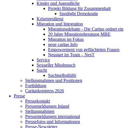
Kinder und Jugendliche
Projekt Bildung für Zusammenhalt
Spotlight Demokratie
Krisenresilienz
Migration und Integration
Migrationsdebatte - Die Caritas ordnet ein
20 Jahre Migrationsberatung MBE
Migration im Fokus
neue caritas Info
Empowerment von geflüchteten Frauen
Neustart im Team – NesT
Service
Sexueller Missbrauch
Sucht
Suchtselbsthilfe
Stellungnahmen und Positionen
Fortbildung
Caritaskongress 2026
Presse
Pressekontakt
Pressemeldungen Inland
Stellungnahmen
Pressemeldungen international
Pressefotos und Informationen
Presse-Newsletter