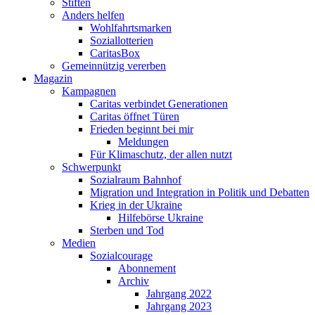
Stiften
Anders helfen
Wohlfahrtsmarken
Soziallotterien
CaritasBox
Gemeinnützig vererben
Magazin
Kampagnen
Caritas verbindet Generationen
Caritas öffnet Türen
Frieden beginnt bei mir
Meldungen
Für Klimaschutz, der allen nutzt
Schwerpunkt
Sozialraum Bahnhof
Migration und Integration in Politik und Debatten
Krieg in der Ukraine
Hilfebörse Ukraine
Sterben und Tod
Medien
Sozialcourage
Abonnement
Archiv
Jahrgang 2022
Jahrgang 2023