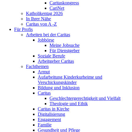
Caritaskongress
CariNet
Katholikentag 2026
In Ihrer Nähe
Caritas von A -Z
Für Profis
Arbeiten bei der Caritas
Jobbörse
Meine Jobsuche
Für Dienstgeber
Soziale Berufe
Arbeitgeber Caritas
Fachthemen
Armut
Aufarbeitung Kinderkurheime und
Verschickungskinder
Bildung und Inklusion
Caritas
Geschlechtergerechtigkeit und Vielfalt
Theologie und Ethik
Caritas in Kirche
Digitalisierung
Engagement
Familie
Gesundheit und Pflege