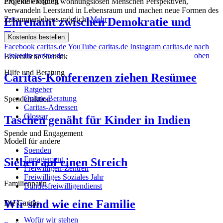
Experten-Tagung
Projekte eröffnen wohnungslosen Menschen Perspektiven,
verwandeln Leerstand in Lebensraum und machen neue Formen des
Zusammenlebens möglich.
Mehr
Ehrenamt zwischen Demokratie und
Eigennutz
Kostenlos bestellen
Facebook caritas.de
YouTube caritas.de
Instagram caritas.de
nach
Linkedin caritas.de
oben
Beachtliche Statistik
Hilfe und Beratung
Caritas-Konferenzen ziehen Resümee
Ratgeber
Online-Beratung
Spendenaktion
Caritas-Adressen
Glossar
Taschen genäht für Kinder in Indien
Spende und Engagement
Modell für andere
Spenden
Engagement
Sieben auf einen Streich
Freiwilligen-Zentren
Freiwilliges Soziales Jahr
Familienpatin
Bundesfreiwilligendienst
Wir sind wie eine Familie
Die Caritas
Wofür wir stehen