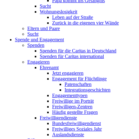
Papa kommt ins Gefängnis
Sucht
Wohnungslosigkeit
Leben auf der Straße
Zurück in die eigenen vier Wände
Eltern und Paare
Sucht
Spende und Engagement
Spenden
Spenden für die Caritas in Deutschland
Spenden für Caritas international
Engagieren
Ehrenamt
Jetzt engagieren
Engagement für Flüchtlinge
Patenschaften
Integrationsgeschichten
Engagementtypen
Freiwillige im Porträt
Freiwilligen-Zentren
Häufig gestellte Fragen
Freiwilligendienste
Bundesfreiwilligendienst
Freiwilliges Soziales Jahr
Auslandsdienste