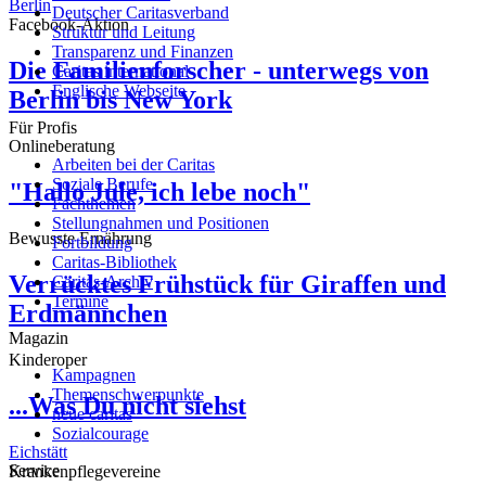
Berlin
Deutscher Caritasverband
Facebook-Aktion
Struktur und Leitung
Transparenz und Finanzen
Die Familienforscher - unterwegs von
Caritas international
Englische Webseite
Berlin bis New York
Für Profis
Onlineberatung
Arbeiten bei der Caritas
Soziale Berufe
"Hallo Jule, ich lebe noch"
Fachthemen
Stellungnahmen und Positionen
Bewusste Ernährung
Fortbildung
Caritas-Bibliothek
Verrücktes Frühstück für Giraffen und
Caritas-Archiv
Termine
Erdmännchen
Magazin
Kinderoper
Kampagnen
Themenschwerpunkte
...Was Du nicht siehst
neue caritas
Sozialcourage
Eichstätt
Service
Krankenpflegevereine