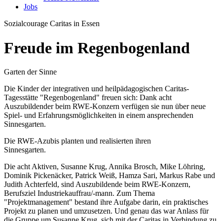
Jobs
Sozialcourage
Caritas in Essen
Freude im Regenbogenland
Garten der Sinne
Die Kinder der integrativen und heilpädagogischen Caritas-
Tagesstätte "Regenbogenland" freuen sich: Dank acht
Auszubildender beim RWE-Konzern verfügen sie nun über neue
Spiel- und Erfahrungsmöglichkeiten in einem ansprechenden
Sinnesgarten.
Die RWE-Azubis planten und realisierten ihren
Sinnesgarten.
Die acht Aktiven, Susanne Krug, Annika Brosch, Mike Löhring,
Dominik Pickenäcker, Patrick Weiß, Hamza Sari, Markus Rabe und
Judith Achterfeld, sind Auszubildende beim RWE-Konzern,
Berufsziel Industriekauffrau/-mann. Zum Thema
"Projektmanagement" bestand ihre Aufgabe darin, ein praktisches
Projekt zu planen und umzusetzen. Und genau das war Anlass für
die Gruppe um Susanne Krug, sich mit der Caritas in Verbindung zu