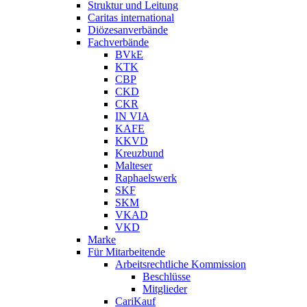
Struktur und Leitung
Caritas international
Diözesanverbände
Fachverbände
BVkE
KTK
CBP
CKD
CKR
IN VIA
KAFE
KKVD
Kreuzbund
Malteser
Raphaelswerk
SKF
SKM
VKAD
VKD
Marke
Für Mitarbeitende
Arbeitsrechtliche Kommission
Beschlüsse
Mitglieder
CariKauf