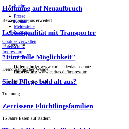
Suche
Hoffnung auf Neuaufbruch
Jobbörse
Presse
Bewegungsradius erweitert
Kontakt
Meldestelle
Lebensqualität mit Transporter
Sitemap
Cookies verwalten
Engagement
Datenschutz
Impressum
"Eine tolle Möglichkeit"
Barrierefreiheit
Datenschutz:
www.caritas.de/datenschutz
Demographischer Wandel
Impressum:
www.caritas.de/impressum
Sieht Pflege bald alt aus?
Copyright © caritas 2026
Trennung
Zerrissene Flüchtlingsfamilien
15 Jahre Essen auf Rädern