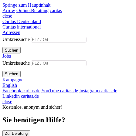
Springe zum Hauptinhalt
Arrow
Online-Beratung
caritas
close
Caritas Deutschland
Caritas international
Adressen
Umkreissuche
Suchen
Jobs
Umkreissuche
Suchen
Kampagne
English
Facebook caritas.de
YouTube caritas.de
Instagram caritas.de
Linkedin caritas.de
close
Kostenlos, anonym und sicher!
Sie benötigen Hilfe?
Zur Beratung