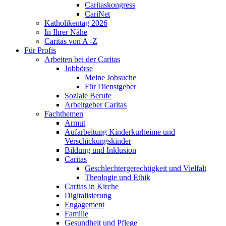
Caritaskongress
CariNet
Katholikentag 2026
In Ihrer Nähe
Caritas von A -Z
Für Profis
Arbeiten bei der Caritas
Jobbörse
Meine Jobsuche
Für Dienstgeber
Soziale Berufe
Arbeitgeber Caritas
Fachthemen
Armut
Aufarbeitung Kinderkurheime und
Verschickungskinder
Bildung und Inklusion
Caritas
Geschlechtergerechtigkeit und Vielfalt
Theologie und Ethik
Caritas in Kirche
Digitalisierung
Engagement
Familie
Gesundheit und Pflege