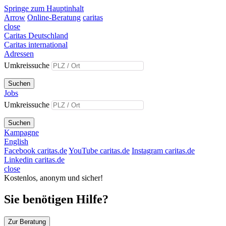
Springe zum Hauptinhalt
Arrow
Online-Beratung
caritas
close
Caritas Deutschland
Caritas international
Adressen
Umkreissuche
Suchen
Jobs
Umkreissuche
Suchen
Kampagne
English
Facebook caritas.de
YouTube caritas.de
Instagram caritas.de
Linkedin caritas.de
close
Kostenlos, anonym und sicher!
Sie benötigen Hilfe?
Zur Beratung