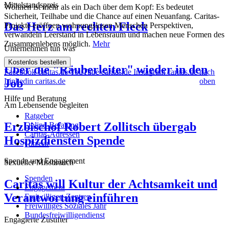
Mittelstandspreis
Wohnen ist mehr als ein Dach über dem Kopf: Es bedeutet
Sicherheit, Teilhabe und die Chance auf einen Neuanfang. Caritas-
Das Herz am rechten Fleck
Projekte eröffnen wohnungslosen Menschen Perspektiven,
verwandeln Leerstand in Lebensraum und machen neue Formen des
Zusammenlebens möglich.
Mehr
Unternehmen tun was
Kostenlos bestellen
Über die "Räuberleiter" wieder in den
Facebook caritas.de
YouTube caritas.de
Instagram caritas.de
nach
Linkedin caritas.de
oben
Job
Hilfe und Beratung
Am Lebensende begleiten
Ratgeber
Erzbischof Robert Zollitsch übergab
Online-Beratung
Caritas-Adressen
Hospizdiensten Spende
Glossar
Spende und Engagement
Sexueller Missbrauch
Spenden
Caritas will Kultur der Achtsamkeit und
Engagement
Verantwortung einführen
Freiwilligen-Zentren
Freiwilliges Soziales Jahr
Bundesfreiwilligendienst
Engagierte Zustifter