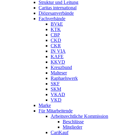
Struktur und Leitung
Caritas international
Diözesanverbände
Fachverbände
BVkE
KTK
CBP
CKD
CKR
IN VIA
KAFE
KKVD
Kreuzbund
Malteser
Raphaelswerk
SKF
SKM
VKAD
VKD
Marke
Für Mitarbeitende
Arbeitsrechtliche Kommission
Beschlüsse
Mitglieder
CariKauf