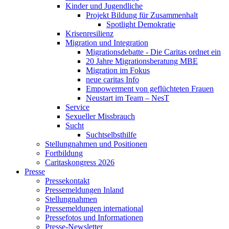
Kinder und Jugendliche
Projekt Bildung für Zusammenhalt
Spotlight Demokratie
Krisenresilienz
Migration und Integration
Migrationsdebatte - Die Caritas ordnet ein
20 Jahre Migrationsberatung MBE
Migration im Fokus
neue caritas Info
Empowerment von geflüchteten Frauen
Neustart im Team – NesT
Service
Sexueller Missbrauch
Sucht
Suchtselbsthilfe
Stellungnahmen und Positionen
Fortbildung
Caritaskongress 2026
Presse
Pressekontakt
Pressemeldungen Inland
Stellungnahmen
Pressemeldungen international
Pressefotos und Informationen
Presse-Newsletter