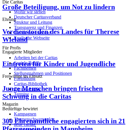
Die Caritas
Große Beteiligung, um Not zu lindern
Wofür wir stehen
Deutscher Caritasverband
Ehrung
Struktur und Leitung
Transparenz und Finanzen
Verdienstorden des Landes für Therese
Caritas international
Englische Webseite
Wieland
Für Profis
Engagierte Mitglieder
Arbeiten bei der Caritas
Eintreten für Kinder und Jugendliche
Soziale Berufe
Fachthemen
Stellungnahmen und Positionen
Freiwillige im Einsatz
Fortbildung
Caritas-Bibliothek
Junge Menschen bringen frischen
Caritas-Archiv
Termine
Schwung in die Caritas
Magazin
Bedürftige bewirtet
Kampagnen
Themenschwerpunkte
300 Ehrenamtliche engagierten sich in 21
neue caritas
Pfarrgemeinden in Mannheim
Sozialcourage