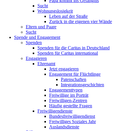
Papa kommt ins Gefängnis
Sucht
Wohnungslosigkeit
Leben auf der Straße
Zurück in die eigenen vier Wände
Eltern und Paare
Sucht
Spende und Engagement
Spenden
Spenden für die Caritas in Deutschland
Spenden für Caritas international
Engagieren
Ehrenamt
Jetzt engagieren
Engagement für Flüchtlinge
Patenschaften
Integrationsgeschichten
Engagementtypen
Freiwillige im Porträt
Freiwilligen-Zentren
Häufig gestellte Fragen
Freiwilligendienste
Bundesfreiwilligendienst
Freiwilliges Soziales Jahr
Auslandsdienste