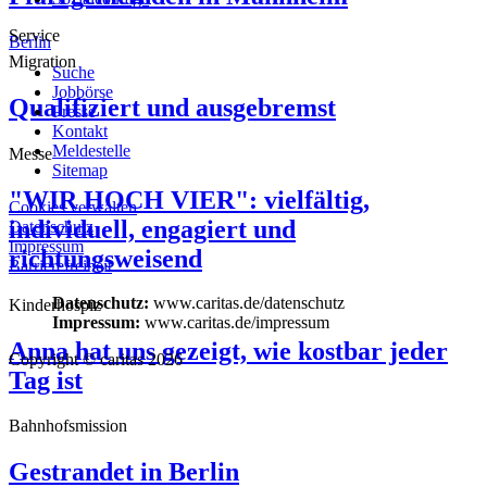
Service
Berlin
Migration
Suche
Jobbörse
Qualifiziert und ausgebremst
Presse
Kontakt
Meldestelle
Messe
Sitemap
"WIR HOCH VIER": vielfältig,
Cookies verwalten
individuell, engagiert und
Datenschutz
Impressum
richtungsweisend
Barrierefreiheit
Datenschutz:
www.caritas.de/datenschutz
Kinderhospiz
Impressum:
www.caritas.de/impressum
Anna hat uns gezeigt, wie kostbar jeder
Copyright © caritas 2026
Tag ist
Bahnhofsmission
Gestrandet in Berlin