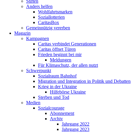
Stiften
Anders helfen
Wohlfahrtsmarken
Soziallotterien
CaritasBox
Gemeinnützig vererben
Magazin
Kampagnen
Caritas verbindet Generationen
Caritas öffnet Türen
Frieden beginnt bei mir
Meldungen
Für Klimaschutz, der allen nutzt
Schwerpunkt
Sozialraum Bahnhof
Migration und Integration in Politik und Debatten
Krieg in der Ukraine
Hilfebörse Ukraine
Sterben und Tod
Medien
Sozialcourage
Abonnement
Archiv
Jahrgang 2022
Jahrgang 2023