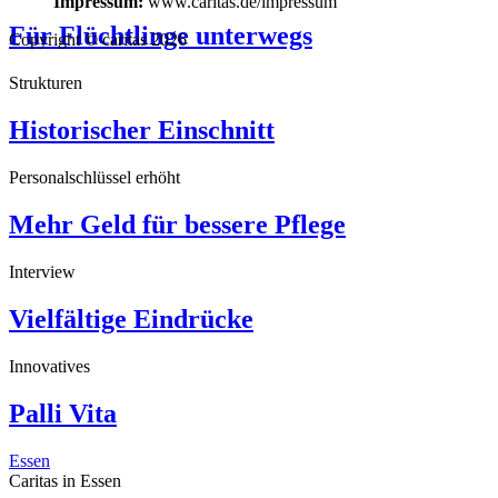
Impressum:
www.caritas.de/impressum
Für Flüchtlinge unterwegs
Copyright © caritas 2026
Strukturen
Historischer Einschnitt
Personalschlüssel erhöht
Mehr Geld für bessere Pflege
Interview
Vielfältige Eindrücke
Innovatives
Palli Vita
Essen
Caritas in Essen