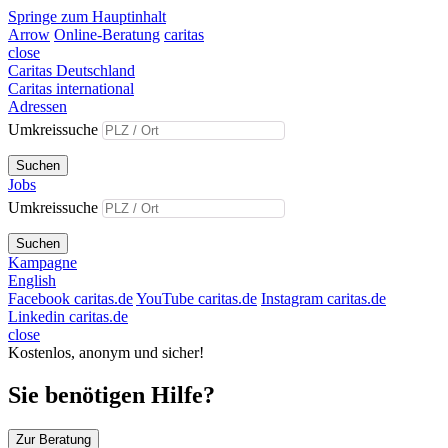
Springe zum Hauptinhalt
Arrow
Online-Beratung
caritas
close
Caritas Deutschland
Caritas international
Adressen
Umkreissuche
Suchen
Jobs
Umkreissuche
Suchen
Kampagne
English
Facebook caritas.de
YouTube caritas.de
Instagram caritas.de
Linkedin caritas.de
close
Kostenlos, anonym und sicher!
Sie benötigen Hilfe?
Zur Beratung