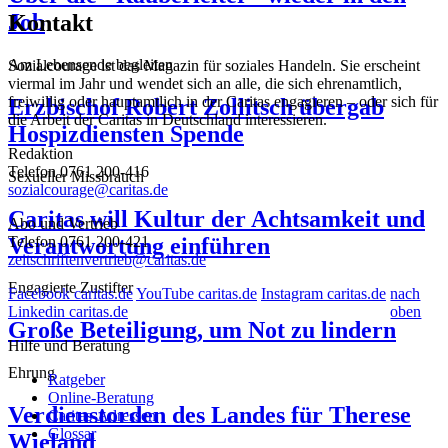
Job
Kontakt
Am Lebensende begleiten
Sozialcourage ist das Magazin für soziales Handeln. Sie erscheint
viermal im Jahr und wendet sich an alle, die sich ehrenamtlich,
freiwillig oder hauptamtlich in der Caritas engagieren – oder sich für
Erzbischof Robert Zollitsch übergab
die Arbeit der Caritas in Deutschland interessieren.
Hospizdiensten Spende
Redaktion
Telefon 0761 200-416
Sexueller Missbrauch
sozialcourage@caritas.de
Caritas will Kultur der Achtsamkeit und
Abo und Vertrieb
Verantwortung einführen
Telefon 0761 200-421
zeitschriftenvertrieb@caritas.de
Engagierte Zustifter
Facebook caritas.de
YouTube caritas.de
Instagram caritas.de
nach
Linkedin caritas.de
oben
Große Beteiligung, um Not zu lindern
Hilfe und Beratung
Ehrung
Ratgeber
Online-Beratung
Verdienstorden des Landes für Therese
Caritas-Adressen
Glossar
Wieland