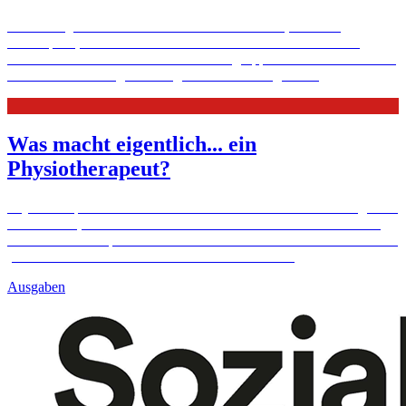
Sätze wie „Du brauchst nicht nervös zu werden“, etwa am
Arbeitsplatz, helfen Stotternden nicht weiter. Stresssituationen
verstärken das Leid. In einer Selbsthilfegruppe in Vechta entwickeln
die 30- bis 55-Jährigen Strategien für den Alltag.
Mehr
Was macht eigentlich... ein
Physiotherapeut?
Physiotherapeuten erzielen bei Senioren oft erstaunliche Erfolge. Sie
helfen ihnen, sich nach Unfällen oder Krankheiten wieder zurück
ins Leben zu kämpfen. Große Fortschritte bei Patienten erreichen sie
jedoch nur mit viel Geduld und Fachwissen.
Mehr
Ausgaben
Aachen
Caritas in Essen
Youngcaritas jetzt auch in Krefeld und
Meerbusch