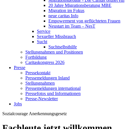
Migrationsdebatte - Die Caritas ordnet ein
20 Jahre Migrationsberatung MBE
Migration im Fokus
neue caritas Info
Empowerment von geflüchteten Frauen
Neustart im Team – NesT
Service
Sexueller Missbrauch
Sucht
Suchtselbsthilfe
Stellungnahmen und Positionen
Fortbildung
Caritaskongress 2026
Presse
Pressekontakt
Pressemeldungen Inland
Stellungnahmen
Pressemeldungen international
Pressefotos und Informationen
Presse-Newsletter
Jobs
Sozialcourage
Anerkennungsgesetz
Fachleute jetzt willkommen