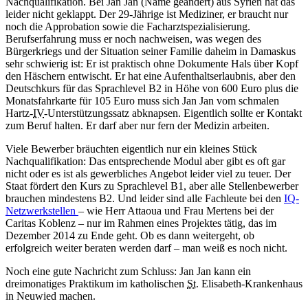
Nachqualifikation. Bei Jan Jan (Name geändert) aus Syrien hat das
leider nicht geklappt. Der 29-Jährige ist Mediziner, er braucht nur
noch die Approbation sowie die Facharztspezialisierung.
Berufserfahrung muss er noch nachweisen, was wegen des
Bürgerkriegs und der Situation seiner Familie daheim in Damaskus
sehr schwierig ist: Er ist praktisch ohne Dokumente Hals über Kopf
den Häschern entwischt. Er hat eine Aufenthaltserlaubnis, aber den
Deutschkurs für das Sprachlevel B2 in Höhe von 600 Euro plus die
Monatsfahrkarte für 105 Euro muss sich Jan Jan vom schmalen
Hartz-
IV
-Unterstützungssatz abknapsen. Eigentlich sollte er Kontakt
zum Beruf halten. Er darf aber nur fern der Medizin arbeiten.
Viele Bewerber bräuchten eigentlich nur ein kleines Stück
Nachqualifikation: Das entsprechende Modul aber gibt es oft gar
nicht oder es ist als gewerbliches Angebot leider viel zu teuer. Der
Staat fördert den Kurs zu Sprachlevel B1, aber alle Stellenbewerber
brauchen mindestens B2. Und leider sind alle Fachleute bei den
IQ-
Netzwerkstellen
– wie Herr Attaoua und Frau Mertens bei der
Caritas Koblenz – nur im Rahmen eines Projektes tätig, das im
Dezember 2014 zu Ende geht. Ob es dann weitergeht, ob
erfolgreich weiter beraten werden darf – man weiß es noch nicht.
Noch eine gute Nachricht zum Schluss: Jan Jan kann ein
dreimonatiges Praktikum im katholischen
St.
Elisabeth-Krankenhaus
in Neuwied machen.