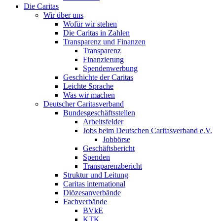
Die Caritas
Wir über uns
Wofür wir stehen
Die Caritas in Zahlen
Transparenz und Finanzen
Transparenz
Finanzierung
Spendenwerbung
Geschichte der Caritas
Leichte Sprache
Was wir machen
Deutscher Caritasverband
Bundesgeschäftsstellen
Arbeitsfelder
Jobs beim Deutschen Caritasverband e.V.
Jobbörse
Geschäftsbericht
Spenden
Transparenzbericht
Struktur und Leitung
Caritas international
Diözesanverbände
Fachverbände
BVkE
KTK