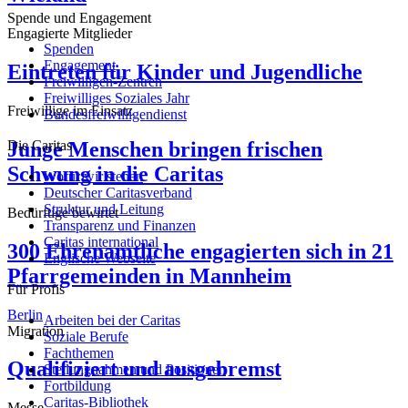
Spende und Engagement
Engagierte Mitglieder
Spenden
Engagement
Eintreten für Kinder und Jugendliche
Freiwilligen-Zentren
Freiwilliges Soziales Jahr
Freiwillige im Einsatz
Bundesfreiwilligendienst
Junge Menschen bringen frischen
Die Caritas
Schwung in die Caritas
Wofür wir stehen
Deutscher Caritasverband
Struktur und Leitung
Bedürftige bewirtet
Transparenz und Finanzen
Caritas international
300 Ehrenamtliche engagierten sich in 21
Englische Webseite
Pfarrgemeinden in Mannheim
Für Profis
Berlin
Arbeiten bei der Caritas
Migration
Soziale Berufe
Fachthemen
Qualifiziert und ausgebremst
Stellungnahmen und Positionen
Fortbildung
Caritas-Bibliothek
Messe