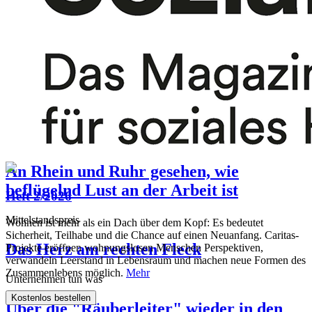
Caritas in Essen
Neue Lebensqualität für alte Menschen
Caritas in Aachen
Menü für das Bistro im Treffpunkt
Baden-Württemberg
Netzwerk-Projekte
An Rhein und Ruhr gesehen, wie
beflügelnd Lust an der Arbeit ist
Heft 2/2026
Mittelstandspreis
Wohnen ist mehr als ein Dach über dem Kopf: Es bedeutet
Sicherheit, Teilhabe und die Chance auf einen Neuanfang. Caritas-
Das Herz am rechten Fleck
Projekte eröffnen wohnungslosen Menschen Perspektiven,
verwandeln Leerstand in Lebensraum und machen neue Formen des
Zusammenlebens möglich.
Mehr
Unternehmen tun was
Kostenlos bestellen
Über die "Räuberleiter" wieder in den