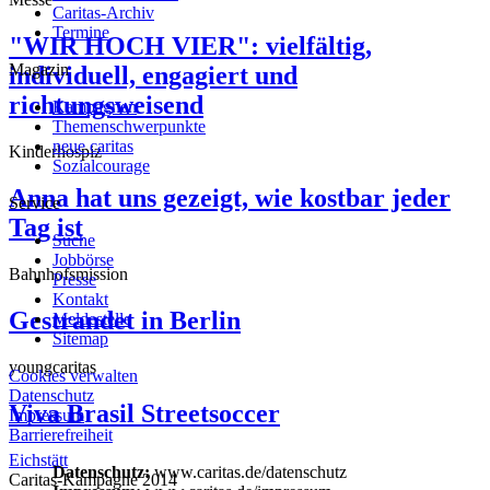
Caritas-Archiv
Termine
"WIR HOCH VIER": vielfältig,
Magazin
individuell, engagiert und
richtungsweisend
Kampagnen
Themenschwerpunkte
neue caritas
Kinderhospiz
Sozialcourage
Anna hat uns gezeigt, wie kostbar jeder
Service
Tag ist
Suche
Jobbörse
Bahnhofsmission
Presse
Kontakt
Gestrandet in Berlin
Meldestelle
Sitemap
youngcaritas
Cookies verwalten
Datenschutz
Viva Brasil Streetsoccer
Impressum
Barrierefreiheit
Eichstätt
Datenschutz:
www.caritas.de/datenschutz
Caritas-Kampagne 2014