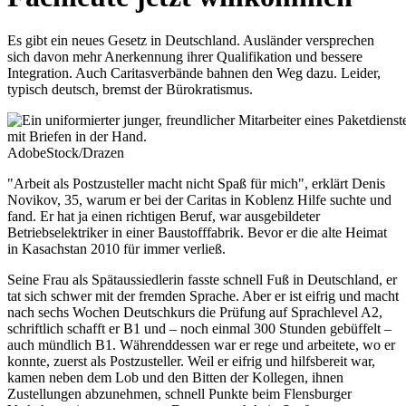
Es gibt ein neues Gesetz in Deutschland. Ausländer versprechen
sich davon mehr Anerkennung ihrer Qualifikation und bessere
Integration. Auch Caritasverbände bahnen den Weg dazu. Leider,
typisch deutsch, bremst der Bürokratismus.
AdobeStock/Drazen
"Arbeit als Postzusteller macht nicht Spaß für mich", erklärt Denis
Novikov, 35, warum er bei der Caritas in Koblenz Hilfe suchte und
fand. Er hat ja einen richtigen Beruf, war ausgebildeter
Betriebselektriker in einer Baustofffabrik. Bevor er die alte Heimat
in Kasachstan 2010 für immer verließ.
Seine Frau als Spätaussiedlerin fasste schnell Fuß in Deutschland, er
tat sich schwer mit der fremden Sprache. Aber er ist eifrig und macht
nach sechs Wochen Deutschkurs die Prüfung auf Sprachlevel A2,
schriftlich schafft er B1 und – noch einmal 300 Stunden gebüffelt –
auch mündlich B1. Währenddessen war er rege und arbeitete, wo er
konnte, zuerst als Postzusteller. Weil er eifrig und hilfsbereit war,
kamen neben dem Lob und den Bitten der Kollegen, ihnen
Zustellungen abzunehmen, schnell Punkte beim Flensburger