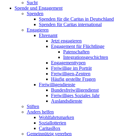
Sucht
Spende und Engagement
Spenden
Spenden für die Caritas in Deutschland
Spenden für Caritas international
Engagieren
Ehrenamt
Jetzt engagieren
Engagement für Flüchtlinge
Patenschaften
Integrationsgeschichten
Engagementtypen
Freiwillige im Porträt
Freiwilligen-Zentren
Häufig gestellte Fragen
Freiwilligendienste
Bundesfreiwilligendienst
Freiwilliges Soziales Jahr
Auslandsdienste
Stiften
Anders helfen
Wohlfahrtsmarken
Soziallotterien
CaritasBox
Gemeinnützig vererben