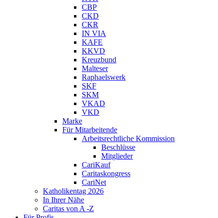
CBP
CKD
CKR
IN VIA
KAFE
KKVD
Kreuzbund
Malteser
Raphaelswerk
SKF
SKM
VKAD
VKD
Marke
Für Mitarbeitende
Arbeitsrechtliche Kommission
Beschlüsse
Mitglieder
CariKauf
Caritaskongress
CariNet
Katholikentag 2026
In Ihrer Nähe
Caritas von A -Z
Für Profis