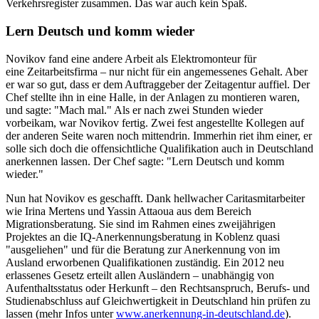
Verkehrsregister zusammen. Das war auch kein Spaß.
Lern Deutsch und komm wieder
Novikov fand eine andere Arbeit als Elektromonteur für
eine Zeitarbeitsfirma – nur nicht für ein angemessenes Gehalt. Aber
er war so gut, dass er dem Auftraggeber der Zeitagentur auffiel. Der
Chef stellte ihn in eine Halle, in der Anlagen zu montieren waren,
und sagte: "Mach mal." Als er nach zwei Stunden wieder
vorbeikam, war Novikov fertig. Zwei fest angestellte Kollegen auf
der anderen Seite waren noch mittendrin. Immerhin riet ihm einer, er
solle sich doch die offensichtliche Qualifikation auch in Deutschland
anerkennen lassen. Der Chef sagte: "Lern Deutsch und komm
wieder."
Nun hat Novikov es geschafft. Dank hellwacher Caritasmitarbeiter
wie Irina Mertens und Yassin Attaoua aus dem Bereich
Migrationsberatung. Sie sind im Rahmen eines zweijährigen
Projektes an die IQ-Anerkennungsberatung in Koblenz quasi
"ausgeliehen" und für die Beratung zur Anerkennung von im
Ausland erworbenen Qualifikationen zuständig. Ein 2012 neu
erlassenes Gesetz erteilt allen Ausländern – unabhängig von
Aufenthaltsstatus oder Herkunft – den Rechtsanspruch, Berufs- und
Studienabschluss auf Gleichwertigkeit in Deutschland hin prüfen zu
lassen (mehr Infos unter
www.anerkennung-in-deutschland.de
).