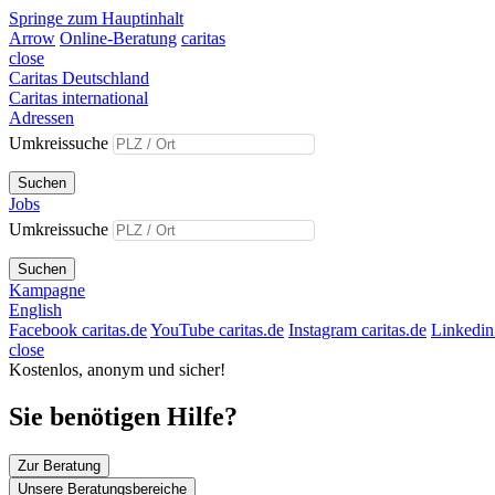
Springe zum Hauptinhalt
Arrow
Online-Beratung
caritas
close
Caritas Deutschland
Caritas international
Adressen
Umkreissuche
Suchen
Jobs
Umkreissuche
Suchen
Kampagne
English
Facebook caritas.de
YouTube caritas.de
Instagram caritas.de
Linkedin 
close
Kostenlos, anonym und sicher!
Sie benötigen Hilfe?
Zur Beratung
Unsere Beratungsbereiche