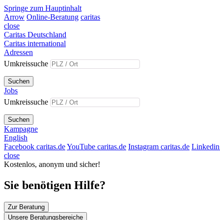
Springe zum Hauptinhalt
Arrow
Online-Beratung
caritas
close
Caritas Deutschland
Caritas international
Adressen
Umkreissuche
Suchen
Jobs
Umkreissuche
Suchen
Kampagne
English
Facebook caritas.de
YouTube caritas.de
Instagram caritas.de
Linkedin 
close
Kostenlos, anonym und sicher!
Sie benötigen Hilfe?
Zur Beratung
Unsere Beratungsbereiche