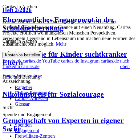
Caritas in Aachen
Heft 2/2026
Ehrenamtliches Engagement in der
Wohnen ist mehr als ein Dach über dem Kopf: Es bedeutet
Schuldnerberatung
Sicherheit, Teilhabe und die Chance auf einen Neuanfang. Caritas-
Projekte eröffnen wohnungslosen Menschen Perspektiven,
verwandeln Leerstand in Lebensraum und machen neue Formen des
Caritas in Aachen
Zusammenlebens möglich.
Mehr
Aktionswoche für Kinder suchtkranker
Kostenlos bestellen
Facebook caritas.de
YouTube caritas.de
Instagram caritas.de
nach
Eltern
Linkedin caritas.de
oben
Baden-Württemberg
Hilfe und Beratung
Auszeichnung
Ratgeber
Nikolauspreis für Sozialcourage
Online-Beratung
Caritas-Adressen
Glossar
Sucht
Spende und Engagement
Gemeinschaft von Experten in eigener
Spenden
Sache
Engagement
Freiwilligen-Zentren