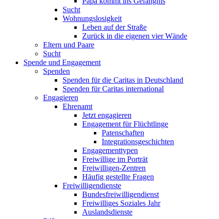
Papa kommt ins Gefängnis
Sucht
Wohnungslosigkeit
Leben auf der Straße
Zurück in die eigenen vier Wände
Eltern und Paare
Sucht
Spende und Engagement
Spenden
Spenden für die Caritas in Deutschland
Spenden für Caritas international
Engagieren
Ehrenamt
Jetzt engagieren
Engagement für Flüchtlinge
Patenschaften
Integrationsgeschichten
Engagementtypen
Freiwillige im Porträt
Freiwilligen-Zentren
Häufig gestellte Fragen
Freiwilligendienste
Bundesfreiwilligendienst
Freiwilliges Soziales Jahr
Auslandsdienste