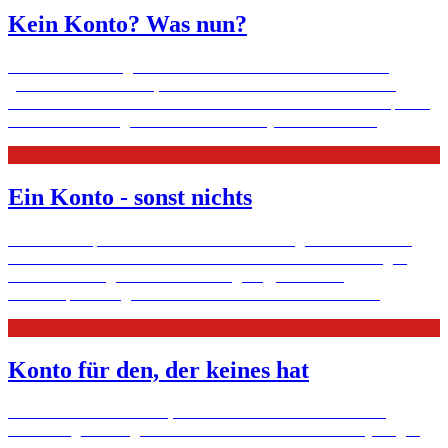
Kein Konto? Was nun?
Franz-Josef Tenhagen berät als Chefredakteur der Zeitschrift
„Finanztest“ Menschen, die Geld haben. Susanne Vetter berät
Schuldner bei der Berliner Caritas. Zwei unterschiedliche Experten
zu den heißen Fragen ums Girokonto für jedermann.
Mehr
Ein Konto - sonst nichts
Jeder hat Anspruch auf ein Girokonto – ohne geht einfach nicht.
Manche Banken nehmen aber arme Kunden aus oder kündigen
ihnen aus nichtigem Anlass. Grund genug, sie an ihre
Selbstverpflichtung zu erinnern. Bevor es die EU tut.
Mehr
Konto für den, der keines hat
Schuldnerberater mahnen, dass es ohne ein Girokonto keine
Wiedereingliederung in Arbeit und Gesellschaft auch für jene gibt,
die schon mal negative Schufa-Einträge hatten. Jetzt öffnen die