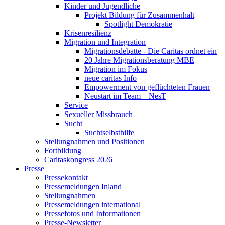
Kinder und Jugendliche
Projekt Bildung für Zusammenhalt
Spotlight Demokratie
Krisenresilienz
Migration und Integration
Migrationsdebatte - Die Caritas ordnet ein
20 Jahre Migrationsberatung MBE
Migration im Fokus
neue caritas Info
Empowerment von geflüchteten Frauen
Neustart im Team – NesT
Service
Sexueller Missbrauch
Sucht
Suchtselbsthilfe
Stellungnahmen und Positionen
Fortbildung
Caritaskongress 2026
Presse
Pressekontakt
Pressemeldungen Inland
Stellungnahmen
Pressemeldungen international
Pressefotos und Informationen
Presse-Newsletter