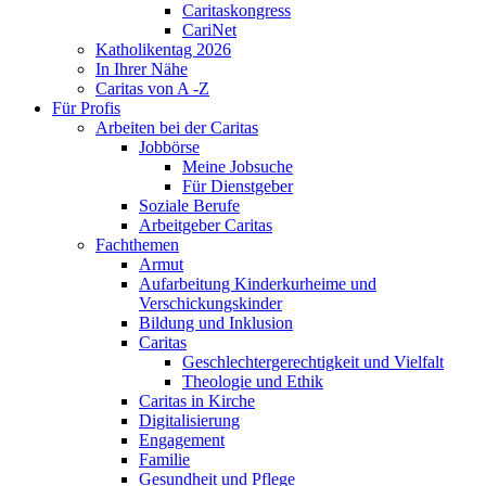
Caritaskongress
CariNet
Katholikentag 2026
In Ihrer Nähe
Caritas von A -Z
Für Profis
Arbeiten bei der Caritas
Jobbörse
Meine Jobsuche
Für Dienstgeber
Soziale Berufe
Arbeitgeber Caritas
Fachthemen
Armut
Aufarbeitung Kinderkurheime und
Verschickungskinder
Bildung und Inklusion
Caritas
Geschlechtergerechtigkeit und Vielfalt
Theologie und Ethik
Caritas in Kirche
Digitalisierung
Engagement
Familie
Gesundheit und Pflege