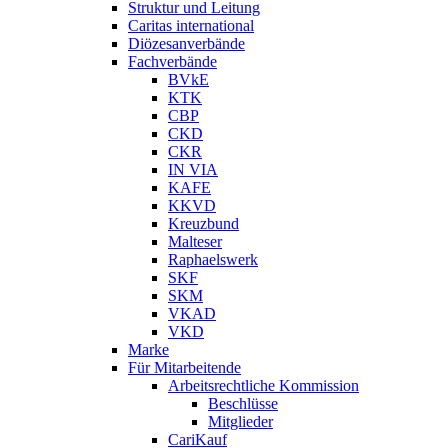
Struktur und Leitung
Caritas international
Diözesanverbände
Fachverbände
BVkE
KTK
CBP
CKD
CKR
IN VIA
KAFE
KKVD
Kreuzbund
Malteser
Raphaelswerk
SKF
SKM
VKAD
VKD
Marke
Für Mitarbeitende
Arbeitsrechtliche Kommission
Beschlüsse
Mitglieder
CariKauf