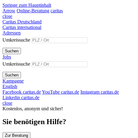
Springe zum Hauptinhalt
Arrow
Online-Beratung
caritas
close
Caritas Deutschland
Caritas international
Adressen
Umkreissuche
Suchen
Jobs
Umkreissuche
Suchen
Kampagne
English
Facebook caritas.de
YouTube caritas.de
Instagram caritas.de
Linkedin caritas.de
close
Kostenlos, anonym und sicher!
Sie benötigen Hilfe?
Zur Beratung