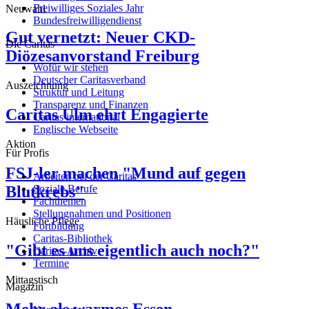
Freiwilliges Soziales Jahr
Neuwahl
Bundesfreiwilligendienst
Gut vernetzt: Neuer CKD-
Die Caritas
Diözesanvorstand Freiburg
Wofür wir stehen
Deutscher Caritasverband
Auszeichnung
Struktur und Leitung
Transparenz und Finanzen
Caritas Ulm ehrt Engagierte
Caritas international
Englische Webseite
Aktion
Für Profis
FSJ-ler machen "Mund auf gegen
Arbeiten bei der Caritas
Blutkrebs"
Soziale Berufe
Fachthemen
Stellungnahmen und Positionen
Häusliche Pflege
Fortbildung
Caritas-Bibliothek
"Gibt es uns eigentlich auch noch?"
Caritas-Archiv
Termine
Mittagstisch
Magazin
Mehr als warmes Essen