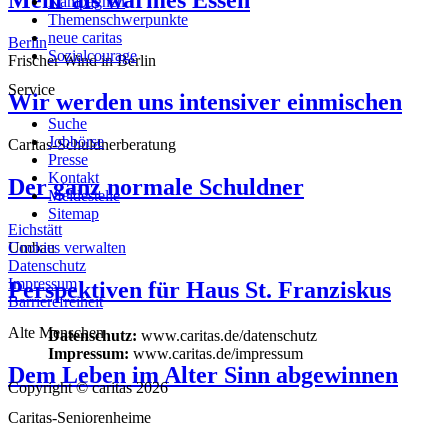
Kampagnen
Themenschwerpunkte
neue caritas
Berlin
Sozialcourage
Frischer Wind in Berlin
Service
Wir werden uns intensiver einmischen
Suche
Jobbörse
Caritas-Schuldnerberatung
Presse
Kontakt
Der ganz normale Schuldner
Meldestelle
Sitemap
Eichstätt
Umbau
Cookies verwalten
Datenschutz
Impressum
Perspektiven für Haus St. Franziskus
Barrierefreiheit
Alte Menschen
Datenschutz:
www.caritas.de/datenschutz
Impressum:
www.caritas.de/impressum
Dem Leben im Alter Sinn abgewinnen
Copyright © caritas 2026
Caritas-Seniorenheime