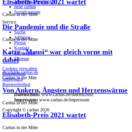
Elisabeth-Preis 2021 wartet
Themenschwerpunkte
neue caritas
Sozialcourage
Caritas in der Mitte
Service
Die Pandemie und die Straße
Suche
Jobbörse
Caritas in der Mitte
Presse
Kontakt
Katze „Mausi“ war gleich vorne mit
Meldestelle
dabei
Sitemap
Cookies verwalten
dicvfulda.caritas.de
Datenschutz
Caritas in der Mite
Impressum
Barrierefreiheit
Von Ankern, Ängsten und Herzenswärme
Datenschutz:
www.caritas.de/datenschutz
Impressum:
www.caritas.de/impressum
Caritas in der Mitte
Copyright © caritas 2026
Elisabeth-Preis 2021 wartet
Caritas in der Mitte