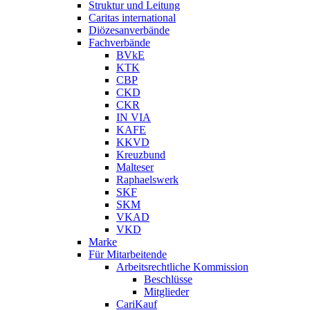
Struktur und Leitung
Caritas international
Diözesanverbände
Fachverbände
BVkE
KTK
CBP
CKD
CKR
IN VIA
KAFE
KKVD
Kreuzbund
Malteser
Raphaelswerk
SKF
SKM
VKAD
VKD
Marke
Für Mitarbeitende
Arbeitsrechtliche Kommission
Beschlüsse
Mitglieder
CariKauf