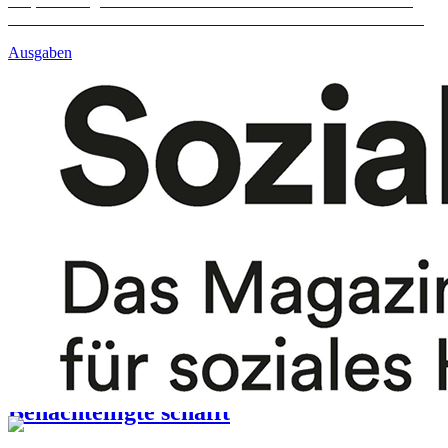
will, dass möglichst viele Menschen faire Chancen auf ein selbst
bestimmtes Leben bekommen: #DasMachenWirGemeinsam
Mehr
Ausgaben
Baden-Württemberg
Begleitung beim Lernen
Kindern beim Büffeln zur Seite stehen
Einsatz über Barrieren
„Dieses Jahr hat mich stärker gemacht“
Da sein für andere
Kaffee, Kuchen und Kontakt
Wohnungen gesucht
Wie ein „TürÖffner“ Wohnraum für
Benachteiligte schafft