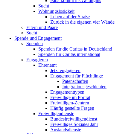
Papa kommt ins Gefängnis
Sucht
Wohnungslosigkeit
Leben auf der Straße
Zurück in die eigenen vier Wände
Eltern und Paare
Sucht
Spende und Engagement
Spenden
Spenden für die Caritas in Deutschland
Spenden für Caritas international
Engagieren
Ehrenamt
Jetzt engagieren
Engagement für Flüchtlinge
Patenschaften
Integrationsgeschichten
Engagementtypen
Freiwillige im Porträt
Freiwilligen-Zentren
Häufig gestellte Fragen
Freiwilligendienste
Bundesfreiwilligendienst
Freiwilliges Soziales Jahr
Auslandsdienste