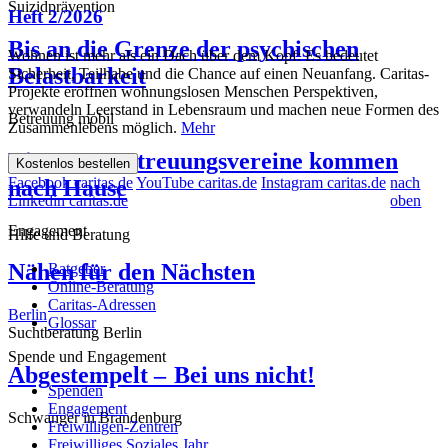
Suizidprävention
Heft 2/2026
Bis an die Grenze der psychischen
Wohnen ist mehr als ein Dach über dem Kopf: Es bedeutet
Belastbarkeit
Sicherheit, Teilhabe und die Chance auf einen Neuanfang. Caritas-
Projekte eröffnen wohnungslosen Menschen Perspektiven,
verwandeln Leerstand in Lebensraum und machen neue Formen des
Betreuung mobil
Zusammenlebens möglich.
Mehr
Die SKM Betreuungsvereine kommen
Kostenlos bestellen
Facebook caritas.de
YouTube caritas.de
Instagram caritas.de
nach
nach Hause
Linkedin caritas.de
oben
Engagement
Hilfe und Beratung
Nähen für den Nächsten
Ratgeber
Online-Beratung
Caritas-Adressen
Berlin
Glossar
Suchtberatung Berlin
Spende und Engagement
Abgestempelt – Bei uns nicht!
Spenden
Engagement
Schwanger in Brandenburg
Freiwilligen-Zentren
Freiwilliges Soziales Jahr