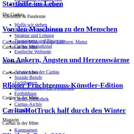
Starthilfe ins Leben
Bundesfreiwilligendienst
Die Caritas
Altenhilfe & Pandemie
Wofür wir stehen
Von den Maschinen zu den Menschen
Deutscher Caritasverband
Struktur und Leitung
Transparenz und Finanzen
Caritas in der Mitte – Fulda, Limburg, Mainz
Caritas international
Caritas in der Mite
Englische Webseite
Von Ankern, Ängsten und Herzenswärme
Für Profis
Arbeiten bei der Caritas
Caritas in der Mitte
Soziale Berufe
Fachthemen
Rhöner Fruchtgenuss-Künstler-Edition
Stellungnahmen und Positionen
Fortbildung
Caritas in der Mitte
Caritas-Bibliothek
Caritas-Archiv
CaritasHotTruck half durch den Winter
Termine
Magazin
Caritas in der Mitte
Kampagnen