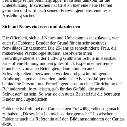
Freiwillige seiner Seminargruppe. Er ist sehr dankbar für die
Unterstützung. Inzwischen hat Cristian hier eine neue Heimat
gefunden und wird nach seinem Freiwilligendienst eine feste
Anstellung suchen.
Sich auf Neues einlassen und dazulernen
Die Offenheit, sich auf Neues und Unbekanntes einzulassen, war
auch für Fabienne Bender der Grund für ein sehr positives
freiwilliges Engagement. Die 25-jährige sehbehinderte Frau, die
mittlerweile Psychologie studiert, absolvierte ihren
Freiwilligendienst an der Ludwig-Guttmann-Schule in Karlsbad.
Eine offene Haltung und ein gutes Stück Experimentierfreude
brauche es von allen Beteiligten, dann könnten auch
Schwierigkeiten überwunden werden und gewinnbringende
Erfahrungen gemacht werden, meint sie. Als selbst körperlich
behinderte Person ihren Freiwilligendienst an einer Einrichtung der
Behindertenhilfe zu leisten, gab ihr das Gefühl „die große
Schwester“ zu sein. So war sie ein gutes Beispiel für die betreuten
Kinder und Jugendlichen.
Fabienne ist froh, bei der Caritas einen Freiwilligendienst gemacht
zu haben: „Dieses Jahr hat mich stärker gemacht.“ Inzwischen ist
Fabienne auch als Referentin auf den Bildungsseminaren der Caritas
aktiv.