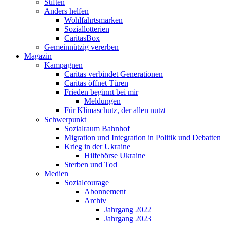
Stiften
Anders helfen
Wohlfahrtsmarken
Soziallotterien
CaritasBox
Gemeinnützig vererben
Magazin
Kampagnen
Caritas verbindet Generationen
Caritas öffnet Türen
Frieden beginnt bei mir
Meldungen
Für Klimaschutz, der allen nutzt
Schwerpunkt
Sozialraum Bahnhof
Migration und Integration in Politik und Debatten
Krieg in der Ukraine
Hilfebörse Ukraine
Sterben und Tod
Medien
Sozialcourage
Abonnement
Archiv
Jahrgang 2022
Jahrgang 2023