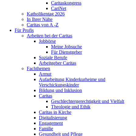
Caritaskongress
CariNet
Katholikentag 2026
In Ihrer Nähe
Caritas von A -Z
Für Profis
Arbeiten bei der Caritas
Jobbörse
Meine Jobsuche
Für Dienstgeber
Soziale Berufe
Arbeitgeber Caritas
Fachthemen
Armut
Aufarbeitung Kinderkurheime und
Verschickungskinder
Bildung und Inklusion
Caritas
Geschlechtergerechtigkeit und Vielfalt
Theologie und Ethik
Caritas in Kirche
Digitalisierung
Engagement
Familie
Gesundheit und Pflege