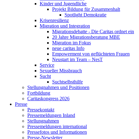
Kinder und Jugendliche
Projekt Bildung für Zusammenhalt
Spotlight Demokratie
Krisenresilienz
Migration und Integration
Migrationsdebatte - Die Caritas ordnet ein
20 Jahre Migrationsberatung MBE
Migration im Fokus
neue caritas Info
Empowerment von geflüchteten Frauen
Neustart im Team – NesT
Service
Sexueller Missbrauch
Sucht
Suchtselbsthilfe
Stellungnahmen und Positionen
Fortbildung
Caritaskongress 2026
Presse
Pressekontakt
Pressemeldungen Inland
Stellungnahmen
Pressemeldungen international
Pressefotos und Informationen
Presse-Newsletter