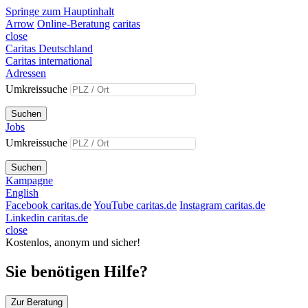
Springe zum Hauptinhalt
Arrow
Online-Beratung
caritas
close
Caritas Deutschland
Caritas international
Adressen
Umkreissuche
Suchen
Jobs
Umkreissuche
Suchen
Kampagne
English
Facebook caritas.de
YouTube caritas.de
Instagram caritas.de
Linkedin caritas.de
close
Kostenlos, anonym und sicher!
Sie benötigen Hilfe?
Zur Beratung