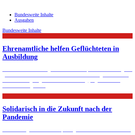
Bundesweite Inhalte
Ausgaben
Bundesweite Inhalte
Ehrenamtliche helfen Geflüchteten in
Ausbildung
Stellvertretend für viele gibt es hier drei Beispiele für den Erfolg von
„Menschen stärken Menschen“. Und für den Beitrag von Patinnen
und Paten zur gelingenden Berufsausbildung junger Leute mit
Fluchterfahrung.
Mehr
Solidarisch in die Zukunft nach der
Pandemie
Corona darf gesellschaftliche Spaltung nicht verstärken. Die Caritas