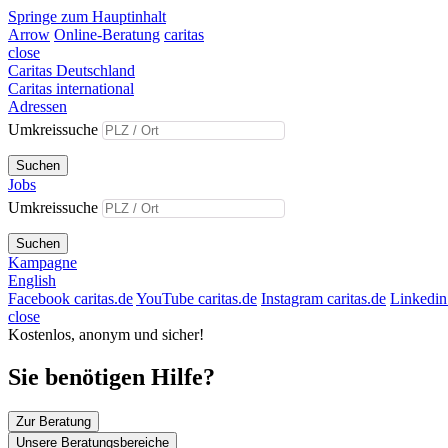
Springe zum Hauptinhalt
Arrow
Online-Beratung
caritas
close
Caritas Deutschland
Caritas international
Adressen
Umkreissuche
Suchen
Jobs
Umkreissuche
Suchen
Kampagne
English
Facebook caritas.de
YouTube caritas.de
Instagram caritas.de
Linkedin 
close
Kostenlos, anonym und sicher!
Sie benötigen Hilfe?
Zur Beratung
Unsere Beratungsbereiche