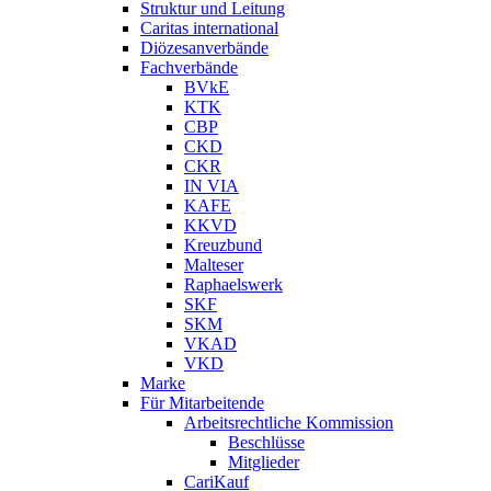
Struktur und Leitung
Caritas international
Diözesanverbände
Fachverbände
BVkE
KTK
CBP
CKD
CKR
IN VIA
KAFE
KKVD
Kreuzbund
Malteser
Raphaelswerk
SKF
SKM
VKAD
VKD
Marke
Für Mitarbeitende
Arbeitsrechtliche Kommission
Beschlüsse
Mitglieder
CariKauf