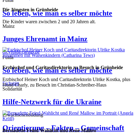
Fulda
Die Jüngsten in Grünheide
So leben, wie man es selber möchte
Die Kinder waren zwischen 2 und 20 Jahren alt.
Mainz
Junges Ehrenamt in Mainz
dicvfulda.caritas.de
Fulda
Erzbischof und Caritasdirektorin zu Besuch in Grünheide
So leben, wie man es selber möchte
Erzbischof Heiner Koch und Caritasdirektorin Ulrike Kostka, plus
Eichstätt
Hund Charly, zu Besuch im Christian-Schreiber-Haus
Solidarität
Hilfe-Netzwerk für die Ukraine
Erwachsenenbildung
Orientierung – Fakten – Gemeinschaft
Bernadette Feind Wahlicht und René Mallow