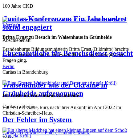
100 Jahre CKD
Caritas-Konferenzen: Ein Jahrhundert
sozial engagiert
Britta Ernst zu Besuch im Waisenhaus in Grünheide
Abschiebehaft
Brandenburgs Bildungsministerin Britta Ernst (Bildmitte) brachte
Ehrenamtliche für Besuchsdienst gesucht
sich unterstützend ein, wenn es um die Klärung bürokratischer
Fragen ging.
Berlin
Caritas in Brandenburg
Waisenkinder aus der Ukraine in
Grünheide aufgenommen
Die Gäste im Waisenhaus Grünheide
Caritas in Berlin
Ein Teil der Gäste, kurz nach ihrer Ankunft im April 2022 im
Christian-Schreiber-Haus.
Der Fehler im System
Caritas in der Mitte – Fulda, Limburg, Mainz