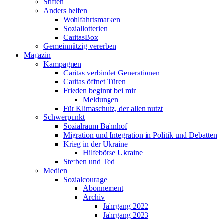
Stiften
Anders helfen
Wohlfahrtsmarken
Soziallotterien
CaritasBox
Gemeinnützig vererben
Magazin
Kampagnen
Caritas verbindet Generationen
Caritas öffnet Türen
Frieden beginnt bei mir
Meldungen
Für Klimaschutz, der allen nutzt
Schwerpunkt
Sozialraum Bahnhof
Migration und Integration in Politik und Debatten
Krieg in der Ukraine
Hilfebörse Ukraine
Sterben und Tod
Medien
Sozialcourage
Abonnement
Archiv
Jahrgang 2022
Jahrgang 2023