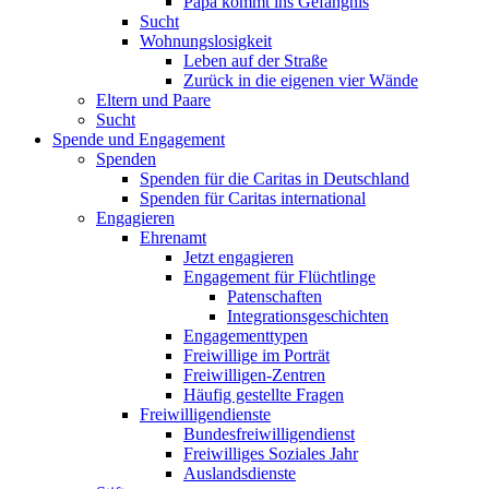
Papa kommt ins Gefängnis
Sucht
Wohnungslosigkeit
Leben auf der Straße
Zurück in die eigenen vier Wände
Eltern und Paare
Sucht
Spende und Engagement
Spenden
Spenden für die Caritas in Deutschland
Spenden für Caritas international
Engagieren
Ehrenamt
Jetzt engagieren
Engagement für Flüchtlinge
Patenschaften
Integrationsgeschichten
Engagementtypen
Freiwillige im Porträt
Freiwilligen-Zentren
Häufig gestellte Fragen
Freiwilligendienste
Bundesfreiwilligendienst
Freiwilliges Soziales Jahr
Auslandsdienste