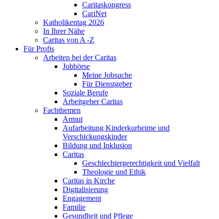
Caritaskongress
CariNet
Katholikentag 2026
In Ihrer Nähe
Caritas von A -Z
Für Profis
Arbeiten bei der Caritas
Jobbörse
Meine Jobsuche
Für Dienstgeber
Soziale Berufe
Arbeitgeber Caritas
Fachthemen
Armut
Aufarbeitung Kinderkurheime und
Verschickungskinder
Bildung und Inklusion
Caritas
Geschlechtergerechtigkeit und Vielfalt
Theologie und Ethik
Caritas in Kirche
Digitalisierung
Engagement
Familie
Gesundheit und Pflege