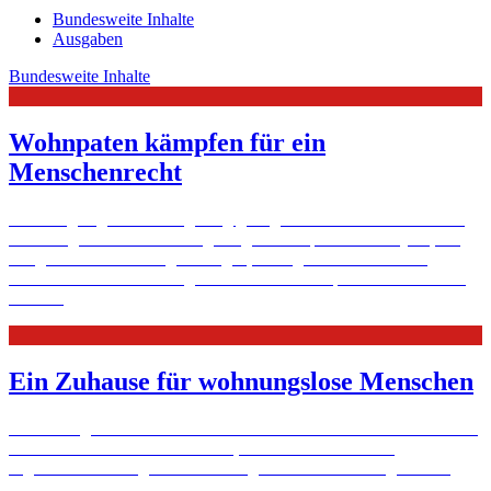
Bundesweite Inhalte
Ausgaben
Bundesweite Inhalte
Wohnpaten kämpfen für ein
Menschenrecht
Wohnungen gibt es in Augsburg genug – nicht aber für Menschen
mit wenig Geld. Bei den Augsburger Wohnpaten landen jene, die
dringend eine Wohnung benötigen, alleingelassen aber keine
Chance auf dem Wohnungsmarkt hätten. Das spricht sich herum –
...
Mehr
Ein Zuhause für wohnungslose Menschen
Frank Flutgraf arbeitet als Sozialarbeiter in einem Obdachlosenheim
des Caritasverbandes Düsseldorf, und er vermietet seine
Eigentumswohnungen an Wohnungslose. Der 48-Jährige erklärt,
welchen Vorbehalten er begegnet und warum die eigenen vier ...