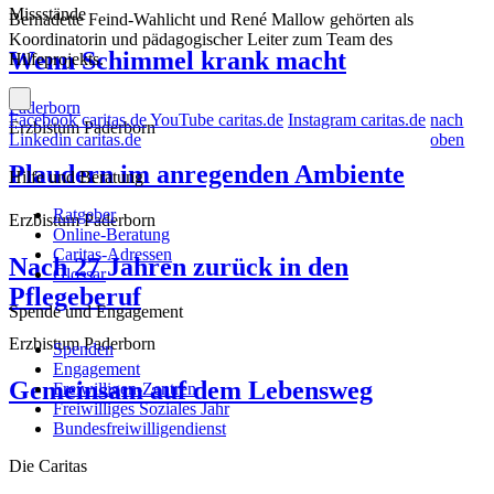
Missstände
Bernadette Feind-Wahlicht und René Mallow gehörten als
Koordinatorin und pädagogischer Leiter zum Team des
Wenn Schimmel krank macht
Hilfeprojekts.
Paderborn
Facebook caritas.de
YouTube caritas.de
Instagram caritas.de
nach
Erzbistum Paderborn
Linkedin caritas.de
oben
Plaudern im anregenden Ambiente
Hilfe und Beratung
Ratgeber
Erzbistum Paderborn
Online-Beratung
Caritas-Adressen
Nach 27 Jahren zurück in den
Glossar
Pflegeberuf
Spende und Engagement
Erzbistum Paderborn
Spenden
Engagement
Gemeinsam auf dem Lebensweg
Freiwilligen-Zentren
Freiwilliges Soziales Jahr
Bundesfreiwilligendienst
Die Caritas