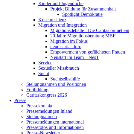
Kinder und Jugendliche
Projekt Bildung für Zusammenhalt
Spotlight Demokratie
Krisenresilienz
Migration und Integration
Migrationsdebatte - Die Caritas ordnet ein
20 Jahre Migrationsberatung MBE
Migration im Fokus
neue caritas Info
Empowerment von geflüchteten Frauen
Neustart im Team – NesT
Service
Sexueller Missbrauch
Sucht
Suchtselbsthilfe
Stellungnahmen und Positionen
Fortbildung
Caritaskongress 2026
Presse
Pressekontakt
Pressemeldungen Inland
Stellungnahmen
Pressemeldungen international
Pressefotos und Informationen
Presse-Newsletter