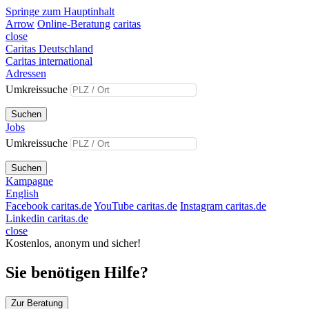
Springe zum Hauptinhalt
Arrow
Online-Beratung
caritas
close
Caritas Deutschland
Caritas international
Adressen
Umkreissuche
Suchen
Jobs
Umkreissuche
Suchen
Kampagne
English
Facebook caritas.de
YouTube caritas.de
Instagram caritas.de
Linkedin caritas.de
close
Kostenlos, anonym und sicher!
Sie benötigen Hilfe?
Zur Beratung