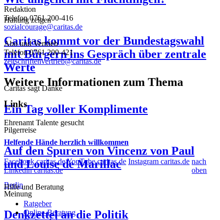
Redaktion
Telefon 0761 200-416
Haltung zeigen
sozialcourage@caritas.de
Caritas kommt vor der Bundestagswahl
Abo und Vertrieb
mit Bürgern ins Gespräch über zentrale
Telefon 0761 200-421
zeitschriftenvertrieb@caritas.de
Werte
Weitere Informationen zum Thema
Caritas sagt Danke
Links
Ein Tag voller Komplimente
Ehrenamt
Talente gesucht
Pilgerreise
Helfende Hände herzlich willkommen
Auf den Spuren von Vincenz von Paul
Facebook caritas.de
YouTube caritas.de
Instagram caritas.de
nach
und Louise de Marillac
Linkedin caritas.de
oben
Berlin
Hilfe und Beratung
Meinung
Ratgeber
Denkzettel an die Politik
Online-Beratung