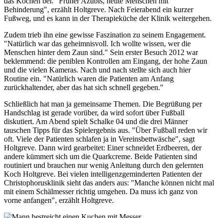
das Kochen bei. "Früher Azubis, heute Menschen mit
Behinderung", erzählt Holtgreve. Nach Feierabend ein kurzer
Fußweg, und es kann in der Therapieküche der Klinik weitergehen.
Zudem trieb ihn eine gewisse Faszination zu seinem Engagement.
"Natürlich war das geheimnisvoll. Ich wollte wissen, wer die
Menschen hinter dem Zaun sind." Sein erster Besuch 2012 war
beklemmend: die peniblen Kontrollen am Eingang, der hohe Zaun
und die vielen Kameras. Nach und nach stellte sich auch hier
Routine ein. "Natürlich waren die Patienten am Anfang
zurückhaltender, aber das hat sich schnell gegeben."
Schließlich hat man ja gemeinsame Themen. Die Begrüßung per
Handschlag ist gerade vorüber, da wird sofort über Fußball
diskutiert. Am Abend spielt Schalke 04 und die drei Männer
tauschen Tipps für das Spielergebnis aus. "Über Fußball reden wir
oft. Viele der Patienten schlafen ja in Vereinsbettwäsche", sagt
Holtgreve. Dann wird gearbeitet: Einer schneidet Erdbeeren, der
andere kümmert sich um die Quarkcreme. Beide Patienten sind
routiniert und brauchen nur wenig Anleitung durch den gelernten
Koch Holtgreve. Bei vielen intelligenzgeminderten Patienten der
Christophorusklinik sieht das anders aus: "Manche können nicht mal
mit einem Schälmesser richtig umgehen. Da muss ich ganz von
vorne anfangen", erzählt Holtgreve.