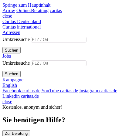
Springe zum Hauptinhalt
Arrow
Online-Beratung
caritas
close
Caritas Deutschland
Caritas international
Adressen
Umkreissuche
Suchen
Jobs
Umkreissuche
Suchen
Kampagne
English
Facebook caritas.de
YouTube caritas.de
Instagram caritas.de
Linkedin caritas.de
close
Kostenlos, anonym und sicher!
Sie benötigen Hilfe?
Zur Beratung