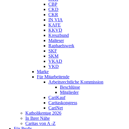
CBP
CKD
CKR
IN VIA
KAFE
KKVD
Kreuzbund
Malteser
Raphaelswerk
SKF
SKM
VKAD
VKD
Marke
Für Mitarbeitende
Arbeitsrechtliche Kommission
Beschlüsse
Mitglieder
CariKauf
Caritaskongress
CariNet
Katholikentag 2026
In Ihrer Nähe
Caritas von A -Z
Für Profis