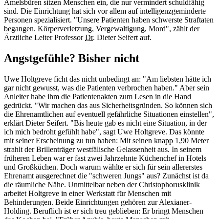
Amelsbüren sitzen Menschen ein, die nur vermindert schuldfähig
sind. Die Einrichtung hat sich vor allem auf intelligenzgeminderte
Personen spezialisiert. "Unsere Patienten haben schwerste Straftaten
begangen. Körperverletzung, Vergewaltigung, Mord", zählt der
Ärztliche Leiter Professor
Dr.
Dieter Seifert auf.
Angstgefühle? Bisher nicht
Uwe Holtgreve ficht das nicht unbedingt an: "Am liebsten hätte ich
gar nicht gewusst, was die Patienten verbrochen haben." Aber sein
Anleiter habe ihm die Patientenakten zum Lesen in die Hand
gedrückt. "Wir machen das aus Sicherheitsgründen. So können sich
die Ehrenamtlichen auf eventuell gefährliche Situationen einstellen",
erklärt Dieter Seifert. "Bis heute gab es nicht eine Situation, in der
ich mich bedroht gefühlt habe", sagt Uwe Holtgreve. Das könnte
mit seiner Erscheinung zu tun haben: Mit seinen knapp 1,90 Meter
strahlt der Brillenträger westfälische Gelassenheit aus. In seinem
früheren Leben war er fast zwei Jahrzehnte Küchenchef in Hotels
und Großküchen. Doch warum wählte er sich für sein allererstes
Ehrenamt ausgerechnet die "schweren Jungs" aus? Zunächst ist da
die räumliche Nähe. Unmittelbar neben der Christophorusklinik
arbeitet Holtgreve in einer Werkstatt für Menschen mit
Behinderungen. Beide Einrichtungen gehören zur Alexianer-
Holding. Beruflich ist er sich treu geblieben: Er bringt Menschen