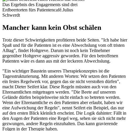
Das Ergebnis des Engagements sind drei
Erdbeertorten fürs Patientencafé.
Julius
Schwerdt
Mancher kann kein Obst schälen
Trotz dieser Schwierigkeiten profitieren beide Seiten. "Ich habe hier
Spaß und für die Patienten ist es eine Abwechslung vom oft tristen
Alltag", findet Holtgreve. Darum ist noch kein Teilnehmer
gegenüber Holtgreve aggressiv geworden. Für den betroffenen
Patienten wäre es dann aus mit der leckeren Abwechslung.
"Ein wichtiger Baustein unseres Therapiekonzeptes ist die
Tagesstrukturierung. Mit anderen Worten: Wir setzen den Patienten
ein festes Regelwerk vor, gegen das sie nicht verstoßen dürfen",
macht Dieter Seifert klar. Diese Regeln müssten auch von den
Ehrenamtlichen mitgetragen werden. "Die Beete auf unserem
Gelände dürfen beispielsweise nicht einfach so betreten werden.
Wenn der Ehrenamtliche es den Patienten aber erlaubt, haben wir
eine Aufweichung der Regeln", nennt Seifert ein Beispiel, das nur
auf den ersten Blick kleinlich erscheint. Die Logik dahinter: Fällt in
den Augen der Patienten eine Regel weg, sehen sie sich nicht mehr
gezwungen, andere Regeln einzuhalten. Das kann gravierende
Folgen in der Therapie haben.