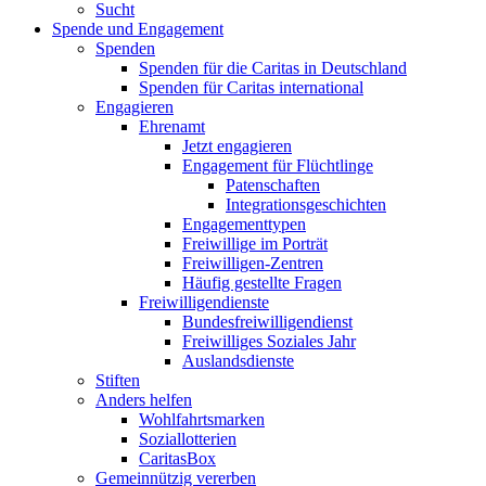
Sucht
Spende und Engagement
Spenden
Spenden für die Caritas in Deutschland
Spenden für Caritas international
Engagieren
Ehrenamt
Jetzt engagieren
Engagement für Flüchtlinge
Patenschaften
Integrationsgeschichten
Engagementtypen
Freiwillige im Porträt
Freiwilligen-Zentren
Häufig gestellte Fragen
Freiwilligendienste
Bundesfreiwilligendienst
Freiwilliges Soziales Jahr
Auslandsdienste
Stiften
Anders helfen
Wohlfahrtsmarken
Soziallotterien
CaritasBox
Gemeinnützig vererben