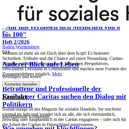
Pflege im Wandel
Caritas in Aacehen
„Auf uns verlassen sich Menschen von 0
bis 100"
Heft 2/2026
Baden-Württemberg
FSJ
Wohnen ist mehr als ein Dach über dem Kopf: Es bedeutet
Sicherheit, Teilhabe und die Chance auf einen Neuanfang. Caritas-
Anderer Blick aufs Leben
Projekte eröffnen wohnungslosen Menschen Perspektiven,
verwandeln Leerstand in Lebensraum und machen neue Formen des
Zusammenlebens möglich.
Mehr
Beteiligen und lernen
Kostenlos bestellen
Betroffene und Professionelle der
Freiburger Caritas suchen den Dialog mit
Kontakt
Politikern
Sozialcourage ist das Magazin für soziales Handeln. Sie erscheint
viermal im Jahr und wendet sich an alle, die sich ehrenamtlich,
Interkulturelle Kompetenz
freiwillig oder hauptamtlich in der Caritas engagieren – oder sich für
die Arbeit der Caritas in Deutschland interessieren.
Wie umgehen mit Flüchtlingen?