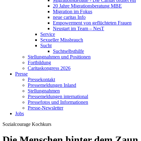
Migrationsdebatte - Die Caritas ordnet ein
20 Jahre Migrationsberatung MBE
Migration im Fokus
neue caritas Info
Empowerment von geflüchteten Frauen
Neustart im Team – NesT
Service
Sexueller Missbrauch
Sucht
Suchtselbsthilfe
Stellungnahmen und Positionen
Fortbildung
Caritaskongress 2026
Presse
Pressekontakt
Pressemeldungen Inland
Stellungnahmen
Pressemeldungen international
Pressefotos und Informationen
Presse-Newsletter
Jobs
Sozialcourage
Kochkurs
Die Menschen hinter dem Zaun