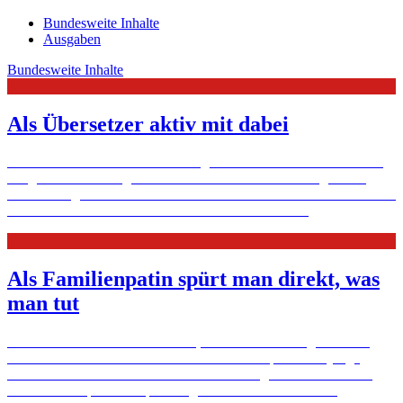
Bundesweite Inhalte
Ausgaben
Bundesweite Inhalte
Als Übersetzer aktiv mit dabei
Die Caritas Nordhessen-Kassel begleitet 2200 Zuwanderer bei der
Integration. Tatkräftig unterstützt wird sie von Flüchtlingen und
anderen Migranten. Sie leisten Übersetzerdienste und helfen anderen
beim Deutsch-Lernen – oder sie machen alte ...
Mehr
Als Familienpatin spürt man direkt, was
man tut
Christa Weiß kann sich vorstellen, was Überforderung bedeutet.
Darum entlastet sie als ehrenamtliche Familienpatin eine junge
Familie auf der Schwäbischen Alb. Und bringt deren Sohn Luca
beim Fußballspielen ein paar Regeln fürs Leben bei.
Mehr