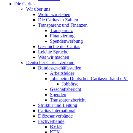
Die Caritas
Wir über uns
Wofür wir stehen
Die Caritas in Zahlen
Transparenz und Finanzen
Transparenz
Finanzierung
Spendenwerbung
Geschichte der Caritas
Leichte Sprache
Was wir machen
Deutscher Caritasverband
Bundesgeschäftsstellen
Arbeitsfelder
Jobs beim Deutschen Caritasverband e.V.
Jobbörse
Geschäftsbericht
Spenden
Transparenzbericht
Struktur und Leitung
Caritas international
Diözesanverbände
Fachverbände
BVkE
KTK