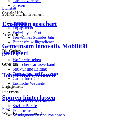
Caritas-Adressen
Glossar
Eichstätt
Soziale Hilfe
Spende und Engagement
Existenzen gesichert
Spenden
Engagement
Freiwilligen-Zentren
Anschaffung
Freiwilliges Soziales Jahr
Bundesfreiwilligendienst
Gemeinsam innovativ Mobilität
Die Caritas
gesteigert
Wofür wir stehen
Gutes tun
Deutscher Caritasverband
Struktur und Leitung
Transparenz und Finanzen
Toben und „relaxen“
Caritas international
Englische Webseite
Engagement
Für Profis
Spuren hinterlassen
Arbeiten bei der Caritas
Soziale Berufe
Essen
Fachthemen
Wenn Rente nicht reicht
Stellungnahmen und Positionen