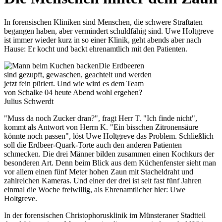
In forensischen Kliniken sind Menschen, die schwere Straftaten
begangen haben, aber vermindert schuldfähig sind. Uwe Holtgreve
ist immer wieder kurz in so einer Klinik, geht abends aber nach
Hause: Er kocht und backt ehrenamtlich mit den Patienten.
Die Erdbeeren
sind gezupft, gewaschen, geachtelt und werden
jetzt fein püriert. Und wie wird es dem Team
von Schalke 04 heute Abend wohl ergehen?
Julius Schwerdt
"Muss da noch Zucker dran?", fragt Herr T. "Ich finde nicht",
kommt als Antwort von Herrn K. "Ein bisschen Zitronensäure
könnte noch passen", löst Uwe Holtgreve das Problem. Schließlich
soll die Erdbeer-Quark-Torte auch den anderen Patienten
schmecken. Die drei Männer bilden zusammen einen Kochkurs der
besonderen Art. Denn beim Blick aus dem Küchenfenster sieht man
vor allem einen fünf Meter hohen Zaun mit Stacheldraht und
zahlreichen Kameras. Und einer der drei ist seit fast fünf Jahren
einmal die Woche freiwillig, als Ehrenamtlicher hier: Uwe
Holtgreve.
In der forensischen Christophorusklinik im Münsteraner Stadtteil