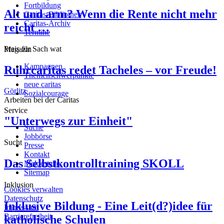
Fortbildung
Alt und arm? Wenn die Rente nicht mehr
Caritas-Bibliothek
Caritas-Archiv
reicht …
Termine
Preis für Sach wat
Magazin
Kampagnen
Ruhrcaritas redet Tacheles – vor Freude!
Themenschwerpunkte
neue caritas
Görlitz
Sozialcourage
Arbeiten bei der Caritas
Service
"Unterwegs zur Einheit"
Suche
Jobbörse
Sucht
Presse
Kontakt
Das Selbstkontrolltraining SKOLL
Meldestelle
Sitemap
Inklusion
Cookies verwalten
Datenschutz
Inklusive Bildung - Eine Leit(d?)idee für
Impressum
Barrierefreiheit
katholische Schulen