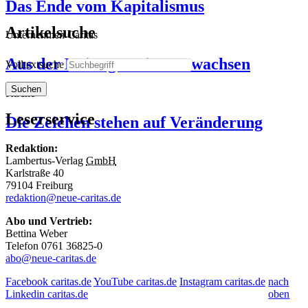
Das Ende vom Kapitalismus
Artikelsuche
Unternehmen Caritas
Aus der Krise gemeinsam wachsen
Volltextsuche
Suchen
Kirche
Leserservice
Die Zeichen stehen auf Veränderung
Redaktion:
Lambertus-Verlag
GmbH
Karlstraße 40
79104 Freiburg
redaktion@neue-caritas.de
Abo und Vertrieb:
Bettina Weber
Telefon 0761 36825-0
abo@neue-caritas.de
Facebook caritas.de
YouTube caritas.de
Instagram caritas.de
nach
Linkedin caritas.de
oben