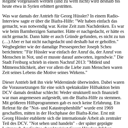
Regime vorgelassen werden (und zu wem nicht) wird deshalb bis
heute etwa in Syrien erbittert gestritten.
Was war damals der Antrieb für Georg Hüssler? In einem Radio-
Interview sagte er über die Biafra-Hilfe: "Wir haben einfach das
gemacht, was notwendig war. Keine Zeit zum Nachdenken. Es war
wie beim Barmherzigen Samariter. Hätte er nachgedacht, er hätte es
nicht gemacht. Dann hätte er auch Gründe gefunden, es nicht zu tun
(…) Aber er hat nicht nachgedacht und deshalb hat er geholfen."
Wegbegleiter wie der damalige Pressesprecher Joseph Scheu
berichteten: "Für Hüssler war einfach der Anruf da, der Anruf von
Menschen in Not, und er musste darauf antworten, irgendwie." Die
Stadt Freiburg schrieb in einem Nachruf 2013: "Mitleid und
Mitmenschlichkeit, aber vor allem die Liebe zum Menschen waren
Zeit seines Lebens die Motive seines Wirkens."
Dieser Antrieb ließ ihn viele Widerstände überwinden. Dabei waren
die Voraussetzungen für eine solch spektakuläre Hilfsaktion beim
DCV damals denkbar schlecht: Weder strukturell noch finanziell
war man angemessen aufgestellt, um die Biafra-Hilfe zu stemmen.
Mit größeren Hilfsprogrammen gab es noch keine Erfahrung. Ein
Referat für die "Not- und Katastrophenhilfe" wurde erst 1969
geschaffen, mitten in der Hochphase der Biafra-Krise. Erst mit
Georg Hüssler etablierte sich die internationale Arbeit als zentraler
Teil des DCV. "Not sehen und handeln" - der später geprägte