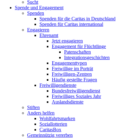
Sucht
Spende und Engagement
Spenden
Spenden für die Caritas in Deutschland
Spenden für Caritas international
Engagieren
Ehrenamt
Jetzt engagieren
Engagement für Flüchtlinge
Patenschaften
Integrationsgeschichten
Engagementtypen
Freiwillige im Porträt
Freiwilligen-Zentren
Häufig gestellte Fragen
Freiwilligendienste
Bundesfreiwilligendienst
Freiwilliges Soziales Jahr
Auslandsdienste
Stiften
Anders helfen
Wohlfahrtsmarken
Soziallotterien
CaritasBox
Gemeinnützig vererben