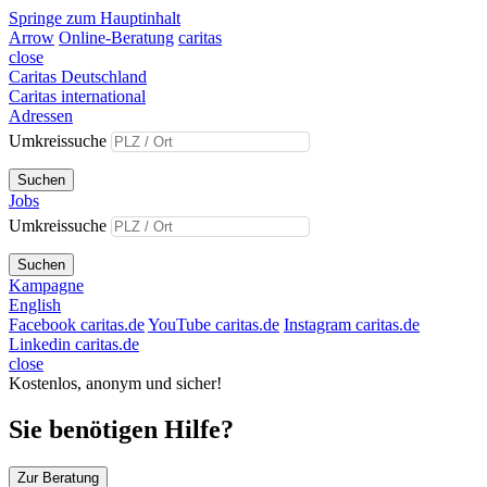
Springe zum Hauptinhalt
Arrow
Online-Beratung
caritas
close
Caritas Deutschland
Caritas international
Adressen
Umkreissuche
Suchen
Jobs
Umkreissuche
Suchen
Kampagne
English
Facebook caritas.de
YouTube caritas.de
Instagram caritas.de
Linkedin caritas.de
close
Kostenlos, anonym und sicher!
Sie benötigen Hilfe?
Zur Beratung