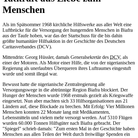
Menschen
Als im Spätsommer 1968 kirchliche Hilfswerke aus aller Welt eine
Luftbrücke für die Versorgung der hungernden Menschen in Biafra
aus der Taufe hoben, war das der Startschuss für die bis dahin
größte humanitäre Hilfsaktion in der Geschichte des Deutschen
Caritasverbandes (DCV).
Mittendrin: Georg Hüssler, damals Generalsekretär des
DCV
, als
einer der Motoren. Als Motor einer Hilfe, die von der nigerianischen
Regierung als unerlaubtes Überqueren ihres Luftraumes eingestuft
wurde und somit illegal war.
Bewusst hatte die nigerianische Zentralregierung alle
Versorgungswege in die abtrünnige Region Biafra blockiert. Der
Hunger der Menschen wurde 1968 erstmals gezielt als Kriegswaffe
eingesetzt. Nun aber machten sich 33 Hilfsorganisationen aus 21
Ländern auf, diese Blockade zu brechen. Mit Erfolg: Vier Millionen
Menschen konnten 22 Monate lang mit Medikamenten,
Lebensmitteln und vielem mehr versorgt werden. Auf 5310 Flügen
wurden 60.000 Tonnen Hilfsgüter nach Biafra gebracht. Der
"Spiegel" schrieb damals: "Zum ersten Mal in der Geschichte haben
Menschen aus allen Teilen der Welt durch freiwillige Spenden ein