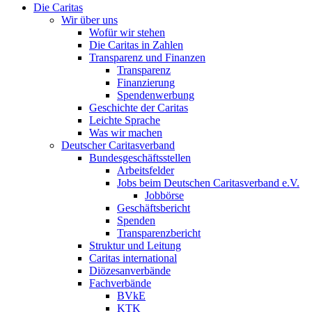
Die Caritas
Wir über uns
Wofür wir stehen
Die Caritas in Zahlen
Transparenz und Finanzen
Transparenz
Finanzierung
Spendenwerbung
Geschichte der Caritas
Leichte Sprache
Was wir machen
Deutscher Caritasverband
Bundesgeschäftsstellen
Arbeitsfelder
Jobs beim Deutschen Caritasverband e.V.
Jobbörse
Geschäftsbericht
Spenden
Transparenzbericht
Struktur und Leitung
Caritas international
Diözesanverbände
Fachverbände
BVkE
KTK