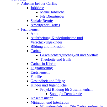
Arbeiten bei der Caritas
Jobbörse
Meine Jobsuche
Für Dienstgeber
Soziale Berufe
Arbeitgeber Caritas
Fachthemen
Armut
Aufarbeitung Kinderkurheime und
Verschickungskinder
Bildung und Inklusion
Caritas
Geschlechtergerechtigkeit und Vielfalt
Theologie und Ethik
Caritas in Kirche
Digitalisierung
Engagement
Familie
Gesundheit und Pflege
Kinder und Jugendliche
Projekt Bildung für Zusammenhalt
Spotlight Demokratie
Krisenresilienz
Migration und Integration
Migrationsdebatte - Die Caritas ordnet ein