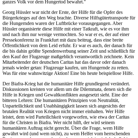
ganzes Volk vor dem Hungertod bewahrt."
Georg Hüssler war nicht der Erste, der Hilfe für die Opfer des
Bürgerkrieges auf den Weg brachte. Diverse Hilfsgütertransporte für
die Hungernden waren der Luftbrücke vorausgegangen. Aber
Hüssler organisierte diese Hilfe mit einer Tatkraft, wie es vor ihm
und nach ihm nur wenige vermochten. So war er es, der auf einer
Pressekonferenz in Frankfurt mit dazu beitrug, dass eine breite
Öffentlichkeit von dem Leid erfuhr. Er war es auch, der danach für
die bis dahin größte Spendenwerbung seiner Zeit und schließlich für
den Kauf der Flugzeuge maßgeblich verantwortlich zeichnete. Kein
Mitarbeitender der deutschen Caritas hat das davor oder danach
jemals wieder getan: Flugzeuge kaufen, um Hungernde zu retten.
Was für eine wahnwitzige Aktion! Eine bis heute beispiellose Hilfe.
Der Biafra-Krieg hat die humanitäre Hilfe grundlegend verändert.
Diskussionen kreisten vor allem um die Dilemmata, denen sich die
Hilfe in Kriegen und Gewaltkonflikten ausgesetzt sieht. Eine der
bitteren Lehren: Die humanitären Prinzipien von Neutralität,
Unparteilichkeit und Unabhängigkeit lassen sich angesichts der
brutalen Realität von Kriegen nicht immer einhalten. Wer Hilfe
leistet, dem wird Parteilichkeit vorgeworfen, wie etwa der Caritas
für die Christen in Biafra. Wer nicht hilft, der wird seinem
humanitären Auftrag nicht gerecht. Über die Frage, wem Hilfe
gewährt wird (und wem nicht), zu wem Helfer vom herrschenden