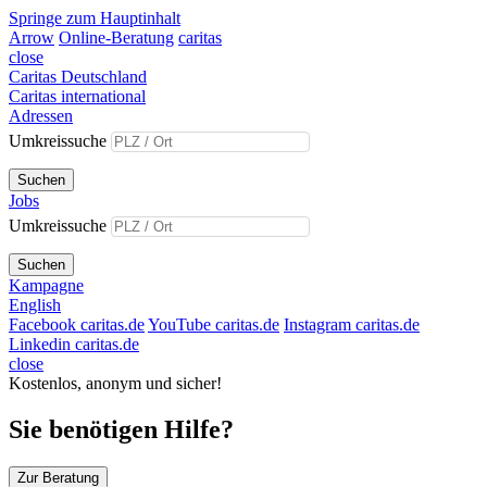
Springe zum Hauptinhalt
Arrow
Online-Beratung
caritas
close
Caritas Deutschland
Caritas international
Adressen
Umkreissuche
Suchen
Jobs
Umkreissuche
Suchen
Kampagne
English
Facebook caritas.de
YouTube caritas.de
Instagram caritas.de
Linkedin caritas.de
close
Kostenlos, anonym und sicher!
Sie benötigen Hilfe?
Zur Beratung