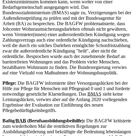
Existenzminimums kommen kann, wenn weiter von einer
Bedarfsgemeinschaft ausgegangen wird. Das
Bundessozialministerium (BMAS) sagte zu, Verzögerungen bei der
Außendienstprüfung zu prüfen und mit der Bundesagentur für
Arbeit (BA) zu besprechen. Die BAGFW problematisierte, dass
Jobcenter Wohnraumsicherungsdarlehen oftmals nicht gewähren,
wenn Vermieter(innen) einer außerordentlichen Kündigung wegen
Zahlungsverzugs auch eine ordentliche Kündigung nachschieben,
weil die durch ein solches Darlehen ermöglichte Schonfristzahlung
zwar die außerordentliche Kündigung "heilt", aber nicht die
ordentliche. Besprochen wurde auch der zunehmende Bedarf an
barrierefreien Wohnungen und das Problem vieler Menschen,
bezahlbaren Wohnraum zu finden. Die Bundesregierung verwies
auf eine Vielzahl von Maßnahmen der Wohnungsbaupolitik.
Pflege:
Die BAGFW informierte über Versorgungslücken bei der
Hilfe zur Pflege für Menschen mit Pflegegrad 0 und 1 und forderte
notwendige gesetzliche Klarstellungen. Das
BMAS
sieht keine
Leistungslücken, verwies aber auf die Anfang 2020 vorliegenden
Ergebnisse der Evaluation zur Einführung des neuen
Pflegebedürftigkeitsbegriffs.
Bafög/
BAB
(Berufsausbildungsbeihilfe):
Die BAGFW kritisierte
zum wiederholten Mal die restriktiven Regelungen zur
Ausbildungsförderung und bekräftigte die Bedeutung lebenslangen