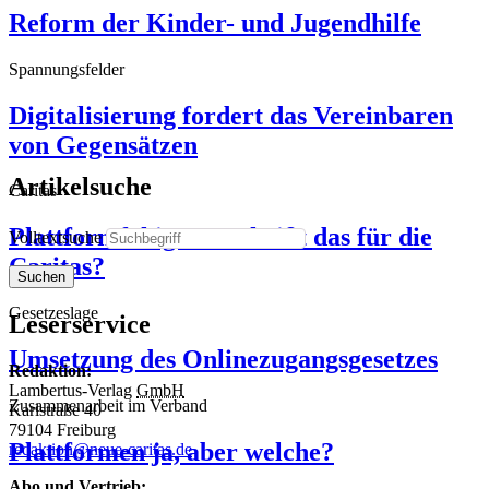
Reform der Kinder- und Jugendhilfe
Spannungsfelder
Digitalisierung fordert das Vereinbaren
von Gegensätzen
Artikelsuche
Caritas
Plattformfähig – was heißt das für die
Volltextsuche
Caritas?
Suchen
Gesetzeslage
Leserservice
Umsetzung des Onlinezugangsgesetzes
Redaktion:
Lambertus-Verlag
GmbH
Zusammenarbeit im Verband
Karlstraße 40
79104 Freiburg
Plattformen ja, aber welche?
redaktion@neue-caritas.de
Abo und Vertrieb: