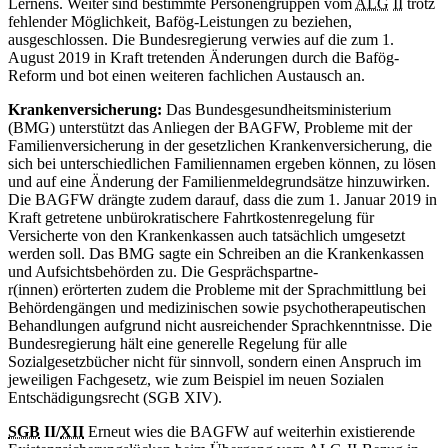
Lernens. Weiter sind bestimmte Personengruppen vom
ALG
II
trotz
fehlender Möglichkeit, Bafög-Leistungen zu beziehen,
ausgeschlossen. Die Bundesregierung verwies auf die zum 1.
August 2019 in Kraft tretenden Änderungen durch die Bafög-
Reform und bot einen weiteren fachlichen Austausch an.
Krankenversicherung:
Das Bundesgesundheitsministerium
(BMG) unterstützt das Anliegen der BAGFW, Probleme mit der
Familienversicherung in der gesetzlichen Krankenversicherung, die
sich bei unterschiedlichen Familiennamen ergeben können, zu lösen
und auf eine Änderung der Familienmeldegrundsätze hinzuwirken.
Die BAGFW drängte zudem darauf, dass die zum 1. Januar 2019 in
Kraft getretene unbürokratischere Fahrtkosten­regelung für
Versicherte von den Krankenkassen auch tatsächlich umgesetzt
werden soll. Das BMG sagte ein Schreiben an die Krankenkassen
und Aufsichtsbehörden zu. Die Gesprächspartne-
­r(innen) erörterten zudem die Probleme mit der Sprachmittlung bei
Behördengängen und medizinischen sowie psychotherapeutischen
Behandlungen aufgrund nicht ausreichender Sprachkenntnisse. Die
Bundesregierung hält eine generelle Regelung für alle
Sozialgesetzbücher nicht für sinnvoll, sondern einen Anspruch im
jeweiligen Fachgesetz, wie zum Beispiel im neuen Sozialen
Entschädigungsrecht (SGB XIV).
SGB
II/
XII
Erneut wies die BAGFW auf weiterhin existierende