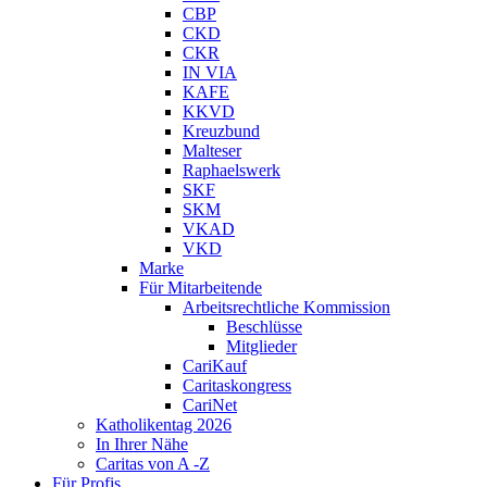
CBP
CKD
CKR
IN VIA
KAFE
KKVD
Kreuzbund
Malteser
Raphaelswerk
SKF
SKM
VKAD
VKD
Marke
Für Mitarbeitende
Arbeitsrechtliche Kommission
Beschlüsse
Mitglieder
CariKauf
Caritaskongress
CariNet
Katholikentag 2026
In Ihrer Nähe
Caritas von A -Z
Für Profis