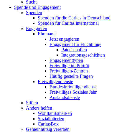
Sucht
Spende und Engagement
Spenden
Spenden für die Caritas in Deutschland
Spenden für Caritas international
Engagieren
Ehrenamt
Jetzt engagieren
Engagement für Flüchtlinge
Patenschaften
Integrationsgeschichten
Engagementtypen
Freiwillige im Porträt
Freiwilligen-Zentren
Häufig gestellte Fragen
Freiwilligendienste
Bundesfreiwilligendienst
Freiwilliges Soziales Jahr
Auslandsdienste
Stiften
Anders helfen
Wohlfahrtsmarken
Soziallotterien
CaritasBox
Gemeinnützig vererben