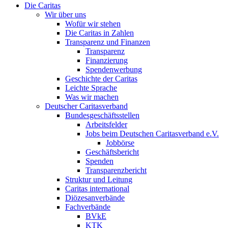
Die Caritas
Wir über uns
Wofür wir stehen
Die Caritas in Zahlen
Transparenz und Finanzen
Transparenz
Finanzierung
Spendenwerbung
Geschichte der Caritas
Leichte Sprache
Was wir machen
Deutscher Caritasverband
Bundesgeschäftsstellen
Arbeitsfelder
Jobs beim Deutschen Caritasverband e.V.
Jobbörse
Geschäftsbericht
Spenden
Transparenzbericht
Struktur und Leitung
Caritas international
Diözesanverbände
Fachverbände
BVkE
KTK