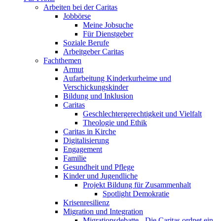
Arbeiten bei der Caritas
Jobbörse
Meine Jobsuche
Für Dienstgeber
Soziale Berufe
Arbeitgeber Caritas
Fachthemen
Armut
Aufarbeitung Kinderkurheime und
Verschickungskinder
Bildung und Inklusion
Caritas
Geschlechtergerechtigkeit und Vielfalt
Theologie und Ethik
Caritas in Kirche
Digitalisierung
Engagement
Familie
Gesundheit und Pflege
Kinder und Jugendliche
Projekt Bildung für Zusammenhalt
Spotlight Demokratie
Krisenresilienz
Migration und Integration
Migrationsdebatte - Die Caritas ordnet ein