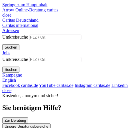
Springe zum Hauptinhalt
Arrow
Online-Beratung
caritas
close
Caritas Deutschland
Caritas international
Adressen
Umkreissuche
Suchen
Jobs
Umkreissuche
Suchen
Kampagne
English
Facebook caritas.de
YouTube caritas.de
Instagram caritas.de
Linkedin 
close
Kostenlos, anonym und sicher!
Sie benötigen Hilfe?
Zur Beratung
Unsere Beratungsbereiche