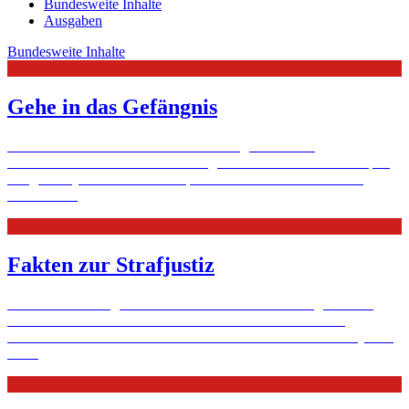
Bundesweite Inhalte
Ausgaben
Bundesweite Inhalte
Gehe in das Gefängnis
Die meisten Mitarbeitenden der Straffälligenhilfe sind
Ehrenamtliche. In der Justiz-Vollzugsanstalt Bochum zum Beispiel
bringen sie jede Woche für ein paar Stunden Normalität hinter
Gitter.
Mehr
Fakten zur Strafjustiz
Die Welt der Strafgerichtsbarkeit und des Justizvollzugs kennen
viele nur bruchstückhaft aus Film und Fernsehen – hier ein
Überblick über die wesentlichsten Fakten zur deutschen Strafjustiz.
Mehr