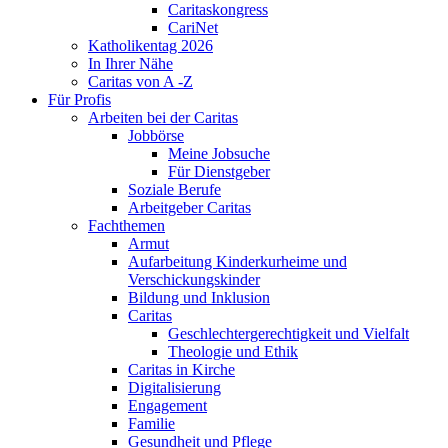
Caritaskongress
CariNet
Katholikentag 2026
In Ihrer Nähe
Caritas von A -Z
Für Profis
Arbeiten bei der Caritas
Jobbörse
Meine Jobsuche
Für Dienstgeber
Soziale Berufe
Arbeitgeber Caritas
Fachthemen
Armut
Aufarbeitung Kinderkurheime und
Verschickungskinder
Bildung und Inklusion
Caritas
Geschlechtergerechtigkeit und Vielfalt
Theologie und Ethik
Caritas in Kirche
Digitalisierung
Engagement
Familie
Gesundheit und Pflege