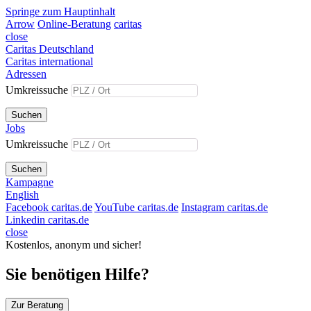
Springe zum Hauptinhalt
Arrow
Online-Beratung
caritas
close
Caritas Deutschland
Caritas international
Adressen
Umkreissuche
Suchen
Jobs
Umkreissuche
Suchen
Kampagne
English
Facebook caritas.de
YouTube caritas.de
Instagram caritas.de
Linkedin caritas.de
close
Kostenlos, anonym und sicher!
Sie benötigen Hilfe?
Zur Beratung