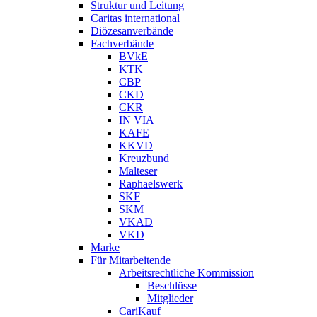
Struktur und Leitung
Caritas international
Diözesanverbände
Fachverbände
BVkE
KTK
CBP
CKD
CKR
IN VIA
KAFE
KKVD
Kreuzbund
Malteser
Raphaelswerk
SKF
SKM
VKAD
VKD
Marke
Für Mitarbeitende
Arbeitsrechtliche Kommission
Beschlüsse
Mitglieder
CariKauf