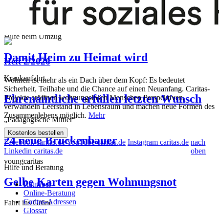
ermöglichen
Baden-Württemberg
Hilfe beim Umzug
Damit Heim zu Heimat wird
Heft 2/2026
Krankenfahrt
Wohnen ist mehr als ein Dach über dem Kopf: Es bedeutet
Sicherheit, Teilhabe und die Chance auf einen Neuanfang. Caritas-
Ehrenamtliche erfüllen letzten Wunsch
Projekte eröffnen wohnungslosen Menschen Perspektiven,
verwandeln Leerstand in Lebensraum und machen neue Formen des
Zusammenlebens möglich.
Mehr
„Pädagogische Mittler“
Kostenlos bestellen
24 neue Brückenbauer
Facebook caritas.de
YouTube caritas.de
Instagram caritas.de
nach
Linkedin caritas.de
oben
youngcaritas
Hilfe und Beratung
Gelbe Karten gegen Wohnungsnot
Ratgeber
Online-Beratung
Caritas-Adressen
Fahrt ins Grüne
Glossar