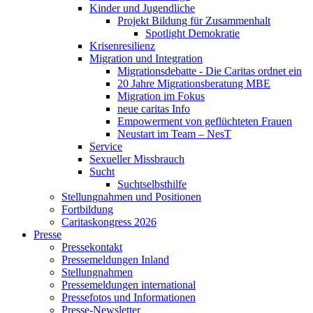
Kinder und Jugendliche
Projekt Bildung für Zusammenhalt
Spotlight Demokratie
Krisenresilienz
Migration und Integration
Migrationsdebatte - Die Caritas ordnet ein
20 Jahre Migrationsberatung MBE
Migration im Fokus
neue caritas Info
Empowerment von geflüchteten Frauen
Neustart im Team – NesT
Service
Sexueller Missbrauch
Sucht
Suchtselbsthilfe
Stellungnahmen und Positionen
Fortbildung
Caritaskongress 2026
Presse
Pressekontakt
Pressemeldungen Inland
Stellungnahmen
Pressemeldungen international
Pressefotos und Informationen
Presse-Newsletter