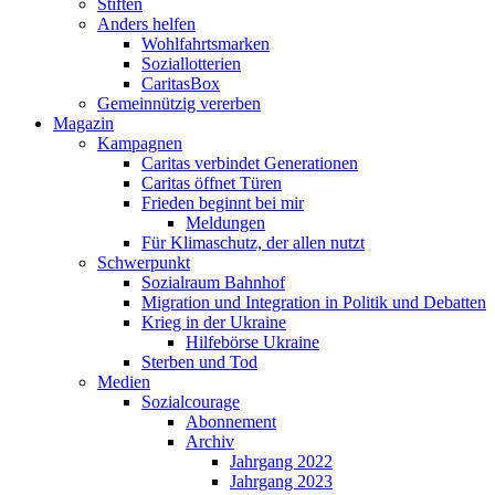
Stiften
Anders helfen
Wohlfahrtsmarken
Soziallotterien
CaritasBox
Gemeinnützig vererben
Magazin
Kampagnen
Caritas verbindet Generationen
Caritas öffnet Türen
Frieden beginnt bei mir
Meldungen
Für Klimaschutz, der allen nutzt
Schwerpunkt
Sozialraum Bahnhof
Migration und Integration in Politik und Debatten
Krieg in der Ukraine
Hilfebörse Ukraine
Sterben und Tod
Medien
Sozialcourage
Abonnement
Archiv
Jahrgang 2022
Jahrgang 2023