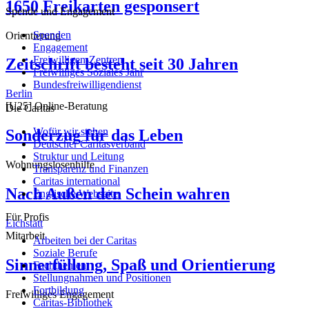
1650 Freikarten gesponsert
Spende und Engagement
Spenden
Orientierung
Engagement
Freiwilligen-Zentren
Zeitschrift besteht seit 30 Jahren
Freiwilliges Soziales Jahr
Bundesfreiwilligendienst
Berlin
[U25] Online-Beratung
Die Caritas
Wofür wir stehen
Sonderzug für das Leben
Deutscher Caritasverband
Struktur und Leitung
Wohnungslosenhilfe
Transparenz und Finanzen
Caritas international
Nach Außen den Schein wahren
Englische Webseite
Für Profis
Eichstätt
Mitarbeit
Arbeiten bei der Caritas
Soziale Berufe
Sinnerfüllung, Spaß und Orientierung
Fachthemen
Stellungnahmen und Positionen
Fortbildung
Freiwilliges Engagement
Caritas-Bibliothek