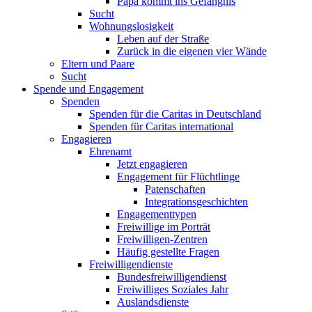
Papa kommt ins Gefängnis
Sucht
Wohnungslosigkeit
Leben auf der Straße
Zurück in die eigenen vier Wände
Eltern und Paare
Sucht
Spende und Engagement
Spenden
Spenden für die Caritas in Deutschland
Spenden für Caritas international
Engagieren
Ehrenamt
Jetzt engagieren
Engagement für Flüchtlinge
Patenschaften
Integrationsgeschichten
Engagementtypen
Freiwillige im Porträt
Freiwilligen-Zentren
Häufig gestellte Fragen
Freiwilligendienste
Bundesfreiwilligendienst
Freiwilliges Soziales Jahr
Auslandsdienste