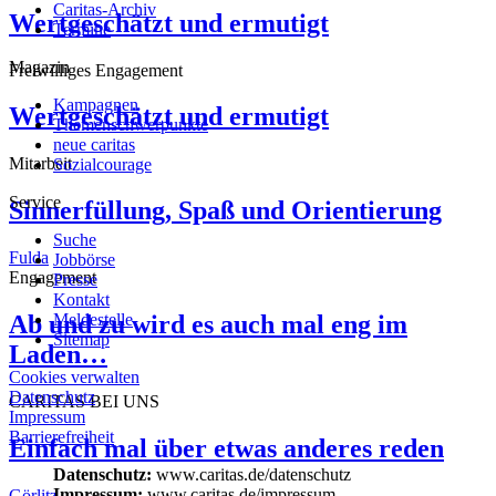
Caritas-Archiv
Wertgeschätzt und ermutigt
Termine
Magazin
Freiwilliges Engagement
Kampagnen
Wertgeschätzt und ermutigt
Themenschwerpunkte
neue caritas
Mitarbeit
Sozialcourage
Service
Sinnerfüllung, Spaß und Orientierung
Suche
Fulda
Jobbörse
Engagement
Presse
Kontakt
Ab und zu wird es auch mal eng im
Meldestelle
Sitemap
Laden…
Cookies verwalten
Datenschutz
CARITAS BEI UNS
Impressum
Barrierefreiheit
Einfach mal über etwas anderes reden
Datenschutz:
www.caritas.de/datenschutz
Impressum:
www.caritas.de/impressum
Görlitz