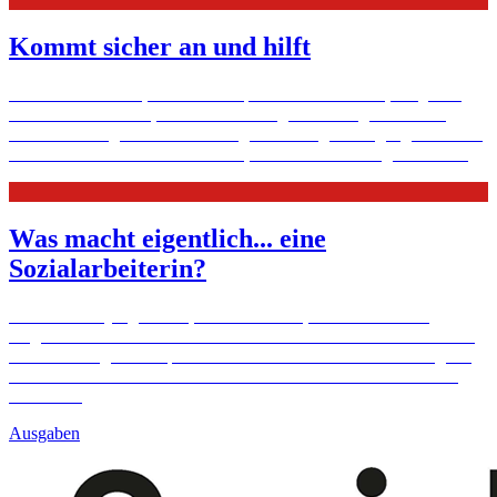
Kommt sicher an und hilft
Die einen sammeln, die anderen spenden: für Soziales, für „nicht
refinanzierte“ Hilfen, die für manchen ganz wichtig sind. Über
niederschwellige Arbeit und den glaubwürdigen Umgang mit Ihrem
Geld. Über Zahlen und das Recht, Antworten auf Fragen ...
Mehr
Was macht eigentlich... eine
Sozialarbeiterin?
Ein Beruf für junge Leute, die ausdauernd, aufmerksam und
aufgeschlossen sind für andere Menschen. Aber er macht Sinn und
manchmal sogar viel Spaß. Lena Schroeter hat die Ausbildung zur
Kinderkrankenschwester mit einem Studium der Sozialen Arbeit
kom
Mehr
Ausgaben
Baden-Württemberg
Vereine präsentieren sich