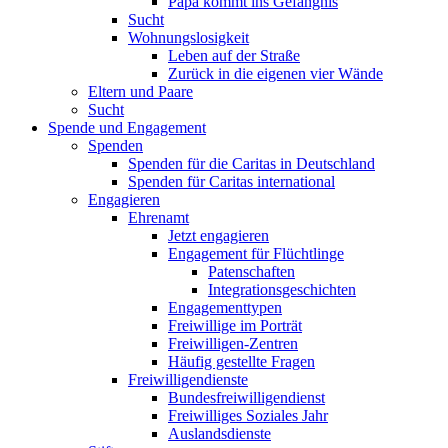
Papa kommt ins Gefängnis
Sucht
Wohnungslosigkeit
Leben auf der Straße
Zurück in die eigenen vier Wände
Eltern und Paare
Sucht
Spende und Engagement
Spenden
Spenden für die Caritas in Deutschland
Spenden für Caritas international
Engagieren
Ehrenamt
Jetzt engagieren
Engagement für Flüchtlinge
Patenschaften
Integrationsgeschichten
Engagementtypen
Freiwillige im Porträt
Freiwilligen-Zentren
Häufig gestellte Fragen
Freiwilligendienste
Bundesfreiwilligendienst
Freiwilliges Soziales Jahr
Auslandsdienste