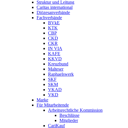
Struktur und Leitung
Caritas international
Diözesanverbände
Fachverbände
BVkE
KTK
CBP
CKD
CKR
IN VIA
KAFE
KKVD
Kreuzbund
Malteser
Raphaelswerk
SKF
SKM
VKAD
VKD
Marke
Für Mitarbeitende
Arbeitsrechtliche Kommission
Beschlüsse
Mitglieder
CariKauf