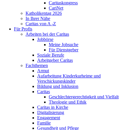
Caritaskongress
CariNet
Katholikentag 2026
In Ihrer Nähe
Caritas von A -Z
Für Profis
Arbeiten bei der Caritas
Jobbörse
Meine Jobsuche
Für Dienstgeber
Soziale Berufe
Arbeitgeber Caritas
Fachthemen
Armut
Aufarbeitung Kinderkurheime und
Verschickungskinder
Bildung und Inklusion
Caritas
Geschlechtergerechtigkeit und Vielfalt
Theologie und Ethik
Caritas in Kirche
Digitalisierung
Engagement
Familie
Gesundheit und Pflege