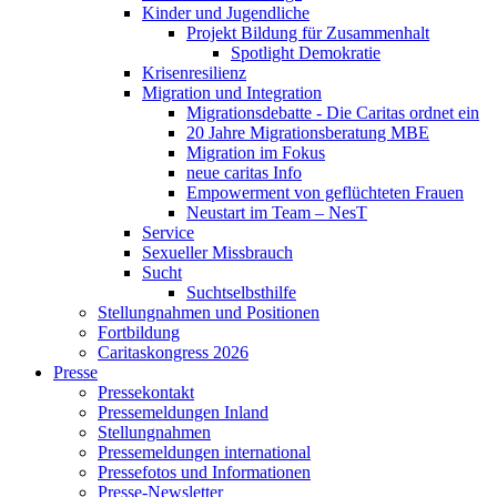
Kinder und Jugendliche
Projekt Bildung für Zusammenhalt
Spotlight Demokratie
Krisenresilienz
Migration und Integration
Migrationsdebatte - Die Caritas ordnet ein
20 Jahre Migrationsberatung MBE
Migration im Fokus
neue caritas Info
Empowerment von geflüchteten Frauen
Neustart im Team – NesT
Service
Sexueller Missbrauch
Sucht
Suchtselbsthilfe
Stellungnahmen und Positionen
Fortbildung
Caritaskongress 2026
Presse
Pressekontakt
Pressemeldungen Inland
Stellungnahmen
Pressemeldungen international
Pressefotos und Informationen
Presse-Newsletter