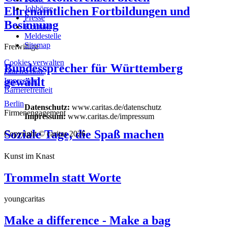
Jobbörse
Ehrenamtlichen Fortbildungen und
Presse
Besinnung
Kontakt
Meldestelle
Sitemap
Freiwillige
Cookies verwalten
Bundessprecher für Württemberg
Datenschutz
gewählt
Impressum
Barrierefreiheit
Berlin
Datenschutz:
www.caritas.de/datenschutz
Firmenengagement
Impressum:
www.caritas.de/impressum
Soziale Tage, die Spaß machen
Copyright © caritas 2026
Kunst im Knast
Trommeln statt Worte
youngcaritas
Make a difference - Make a bag