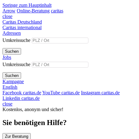
Springe zum Hauptinhalt
Arrow
Online-Beratung
caritas
close
Caritas Deutschland
Caritas international
Adressen
Umkreissuche
Suchen
Jobs
Umkreissuche
Suchen
Kampagne
English
Facebook caritas.de
YouTube caritas.de
Instagram caritas.de
Linkedin caritas.de
close
Kostenlos, anonym und sicher!
Sie benötigen Hilfe?
Zur Beratung