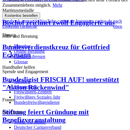
Zusammenlebens möglich.
Mehr
Martinusmedaille
Kostenlos bestellen
Facebook caritas.de
YouTube caritas.de
Instagram caritas.de
nach
Bischof zeichnet zwölf Engagierte aus
Linkedin caritas.de
oben
Ehrung
Hilfe und Beratung
Bundesverdienstkreuz für Gottfried
Ratgeber
Online-Beratung
Eckmann
Caritas-Adressen
Glossar
Handballer helfen
Spende und Engagement
Bundesligist FRISCH AUF! unterstützt
Spenden
"Aktion Rückenwind"
Engagement
Freiwilligen-Zentren
Freiwilliges Soziales Jahr
Frauen
Bundesfreiwilligendienst
Stiftung feiert Gründung mit
Die Caritas
Benefizveranstaltung
Wofür wir stehen
Deutscher Caritasverband