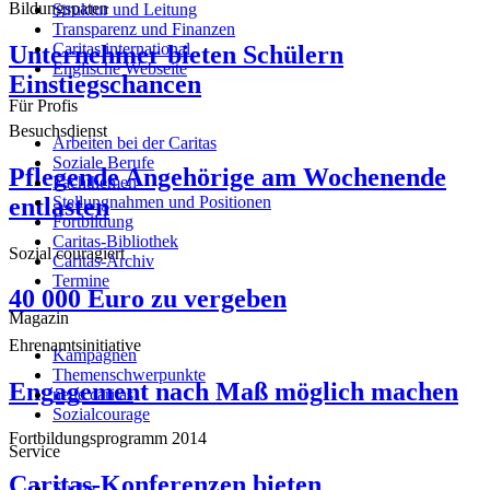
Bildungspaten
Struktur und Leitung
Transparenz und Finanzen
Caritas international
Unternehmer bieten Schülern
Englische Webseite
Einstiegschancen
Für Profis
Besuchsdienst
Arbeiten bei der Caritas
Soziale Berufe
Pflegende Angehörige am Wochenende
Fachthemen
entlasten
Stellungnahmen und Positionen
Fortbildung
Caritas-Bibliothek
Sozial couragiert
Caritas-Archiv
Termine
40 000 Euro zu vergeben
Magazin
Ehrenamtsinitiative
Kampagnen
Themenschwerpunkte
Engagement nach Maß möglich machen
neue caritas
Sozialcourage
Fortbildungsprogramm 2014
Service
Caritas-Konferenzen bieten
Suche