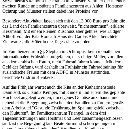
Sozialdienstes katholischer Frauen in Münster. Vertreter der in einer
zweiten Runde unterstützten Familienzentren aus Ahlen, Horstmar,
Ochtrup und Münster stellten dabei ihre Projekte vor.
Besondere Aktivitäten lassen sich mit den 13.000 Euro pro Jahr, die
das Land den Familienzentren überweist, "nicht stemmen", erklärte
Kessmann. Mit einem kleinen Zuschuss aber geht es, wie Ludger
Althoff von der Kita Roncalli-Haus der Caritas Ahlen berichtete.
Ziel war es, die Väter in die Tagesstätte zu holen.
Im Familienzentrum
St.
Stephan in Ochtrup ist beim monatlichen
Internationalen Frühstück aufgefallen, dass einige Mütter, vor allem
aus dem arabischen Raum, nicht Fahrrad fahren können. Mit dem
Geld der Stiftung wird deshalb im Frühjahr ein Fahrradtraining für
ausländische Frauen mit dem ADFC in Münster stattfinden,
berichtete Gudrun Bienbeck.
Auf das Frühjahr wartet auch die Kita an der Katharinenstraße.
Dann soll, so Claudia Kemper, mit Kindern und Eltern das geplante
Hochbeet angelegt werden, um eigenes Gemüse anzubauen und
nebenbei die Begegnung zwischen den Familien zu fördern gemäß
dem Arbeitstitel "Gesunde Ernährung im Spannungsfeld zwischen
den Kulturen". Im Familienzentrum Triangel, in dem drei
Tageseinrichtungen aus Horstmar und Leer zusammengeschlossen
sind, ist die Begegnung laut Beate Surmund schon gelungen mit
einem "grenzüberschreitenden" Familienfest. Familien mit