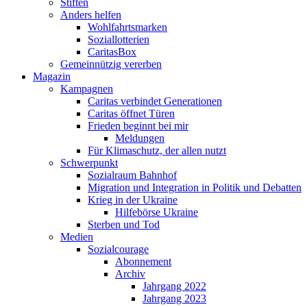
Stiften
Anders helfen
Wohlfahrtsmarken
Soziallotterien
CaritasBox
Gemeinnützig vererben
Magazin
Kampagnen
Caritas verbindet Generationen
Caritas öffnet Türen
Frieden beginnt bei mir
Meldungen
Für Klimaschutz, der allen nutzt
Schwerpunkt
Sozialraum Bahnhof
Migration und Integration in Politik und Debatten
Krieg in der Ukraine
Hilfebörse Ukraine
Sterben und Tod
Medien
Sozialcourage
Abonnement
Archiv
Jahrgang 2022
Jahrgang 2023