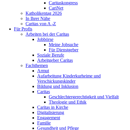
Caritaskongress
CariNet
Katholikentag 2026
In Ihrer Nähe
Caritas von A -Z
Für Profis
Arbeiten bei der Caritas
Jobbörse
Meine Jobsuche
Für Dienstgeber
Soziale Berufe
Arbeitgeber Caritas
Fachthemen
Armut
Aufarbeitung Kinderkurheime und
Verschickungskinder
Bildung und Inklusion
Caritas
Geschlechtergerechtigkeit und Vielfalt
Theologie und Ethik
Caritas in Kirche
Digitalisierung
Engagement
Familie
Gesundheit und Pflege