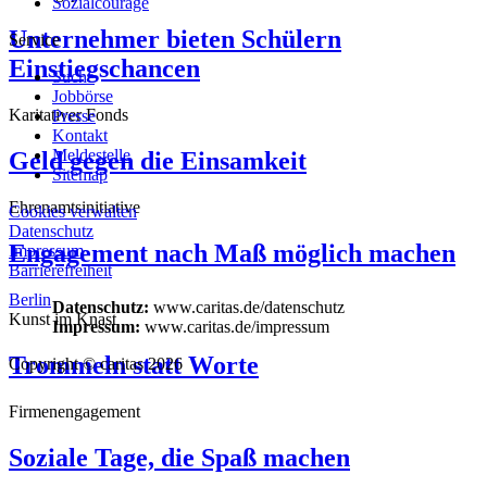
Sozialcourage
Unternehmer bieten Schülern
Service
Einstiegschancen
Suche
Jobbörse
Karitativer Fonds
Presse
Kontakt
Meldestelle
Geld gegen die Einsamkeit
Sitemap
Ehrenamtsinitiative
Cookies verwalten
Datenschutz
Engagement nach Maß möglich machen
Impressum
Barrierefreiheit
Berlin
Datenschutz:
www.caritas.de/datenschutz
Kunst im Knast
Impressum:
www.caritas.de/impressum
Trommeln statt Worte
Copyright © caritas 2026
Firmenengagement
Soziale Tage, die Spaß machen