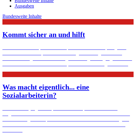
Bundesweite Inhalte
Ausgaben
Bundesweite Inhalte
Kommt sicher an und hilft
Die einen sammeln, die anderen spenden: für Soziales, für „nicht
refinanzierte“ Hilfen, die für manchen ganz wichtig sind. Über
niederschwellige Arbeit und den glaubwürdigen Umgang mit Ihrem
Geld. Über Zahlen und das Recht, Antworten auf Fragen ...
Mehr
Was macht eigentlich... eine
Sozialarbeiterin?
Ein Beruf für junge Leute, die ausdauernd, aufmerksam und
aufgeschlossen sind für andere Menschen. Aber er macht Sinn und
manchmal sogar viel Spaß. Lena Schroeter hat die Ausbildung zur
Kinderkrankenschwester mit einem Studium der Sozialen Arbeit
kom
Mehr