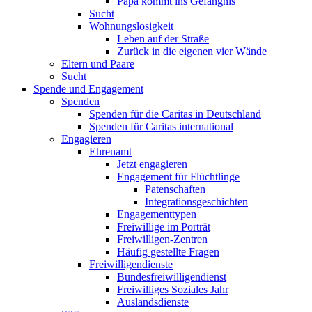
Papa kommt ins Gefängnis
Sucht
Wohnungslosigkeit
Leben auf der Straße
Zurück in die eigenen vier Wände
Eltern und Paare
Sucht
Spende und Engagement
Spenden
Spenden für die Caritas in Deutschland
Spenden für Caritas international
Engagieren
Ehrenamt
Jetzt engagieren
Engagement für Flüchtlinge
Patenschaften
Integrationsgeschichten
Engagementtypen
Freiwillige im Porträt
Freiwilligen-Zentren
Häufig gestellte Fragen
Freiwilligendienste
Bundesfreiwilligendienst
Freiwilliges Soziales Jahr
Auslandsdienste