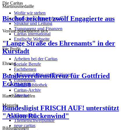
Die Caritas
Martinusmedaille
Wofür wir stehen
Bischof zeichnet zwölf Engagierte aus
Deutscher Caritasverband
Struktur und Leitung
Transparenz und Finanzen
Vereine präsentieren sich
Caritas international
Englische Webseite
"Lange Straße des Ehrenamts" in der
Für Profis
Kurstadt
Arbeiten bei der Caritas
Ehrung
Soziale Berufe
Fachthemen
Bundesverdienstkreuz für Gottfried
Stellungnahmen und Positionen
Fortbildung
Eckmann
Caritas-Bibliothek
Caritas-Archiv
Termine
Handballer helfen
Magazin
Bundesligist FRISCH AUF! unterstützt
"Aktion Rückenwind"
Kampagnen
Themenschwerpunkte
neue caritas
Bildungspaten