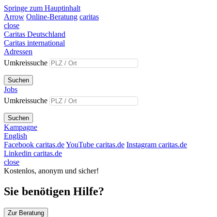
Springe zum Hauptinhalt
Arrow
Online-Beratung
caritas
close
Caritas Deutschland
Caritas international
Adressen
Umkreissuche
Suchen
Jobs
Umkreissuche
Suchen
Kampagne
English
Facebook caritas.de
YouTube caritas.de
Instagram caritas.de
Linkedin caritas.de
close
Kostenlos, anonym und sicher!
Sie benötigen Hilfe?
Zur Beratung