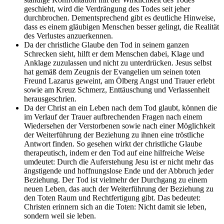
geschieht, wird die Verdrängung des Todes seit jeher
durchbrochen. Dementsprechend gibt es deutliche Hinweise,
dass es einem gläubigen Menschen besser gelingt, die Realität
des Verlustes anzuerkennen.
Da der christliche Glaube den Tod in seinem ganzen
Schrecken sieht, hilft er dem Menschen dabei, Klage und
Anklage zuzulassen und nicht zu unterdrücken. Jesus selbst
hat gemäß dem Zeugnis der Evangelien um seinen toten
Freund Lazarus geweint, am Ölberg Angst und Trauer erlebt
sowie am Kreuz Schmerz, Enttäuschung und Verlassenheit
herausgeschrien.
Da der Christ an ein Leben nach dem Tod glaubt, können die
im Verlauf der Trauer aufbrechenden Fragen nach einem
Wiedersehen der Verstorbenen sowie nach einer Möglichkeit
der Weiterführung der Beziehung zu ihnen eine tröstliche
Antwort finden. So gesehen wirkt der christliche Glaube
therapeutisch, indem er den Tod auf eine hilfreiche Weise
umdeutet: Durch die Auferstehung Jesu ist er nicht mehr das
ängstigende und hoffnungslose Ende und der Abbruch jeder
Beziehung. Der Tod ist vielmehr der Durchgang zu einem
neuen Leben, das auch der Weiterführung der Beziehung zu
den Toten Raum und Rechtfertigung gibt. Das bedeutet:
Christen erinnern sich an die Toten: Nicht damit sie leben,
sondern weil sie leben.