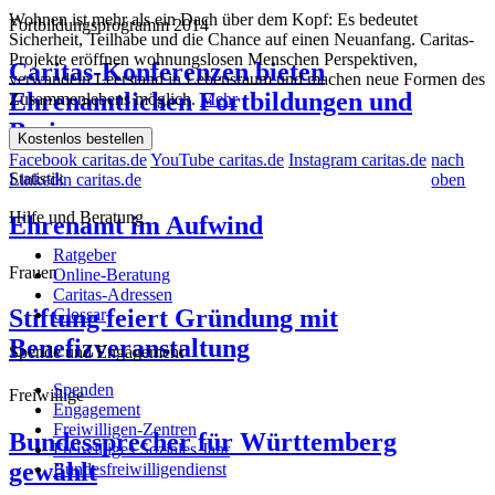
Wohnen ist mehr als ein Dach über dem Kopf: Es bedeutet
Fortbildungsprogramm 2014
Sicherheit, Teilhabe und die Chance auf einen Neuanfang. Caritas-
Projekte eröffnen wohnungslosen Menschen Perspektiven,
Caritas-Konferenzen bieten
verwandeln Leerstand in Lebensraum und machen neue Formen des
Ehrenamtlichen Fortbildungen und
Zusammenlebens möglich.
Mehr
Besinnung
Kostenlos bestellen
Facebook caritas.de
YouTube caritas.de
Instagram caritas.de
nach
Statistik
Linkedin caritas.de
oben
Hilfe und Beratung
Ehrenamt im Aufwind
Ratgeber
Frauen
Online-Beratung
Caritas-Adressen
Stiftung feiert Gründung mit
Glossar
Benefizveranstaltung
Spende und Engagement
Spenden
Freiwillige
Engagement
Freiwilligen-Zentren
Bundessprecher für Württemberg
Freiwilliges Soziales Jahr
gewählt
Bundesfreiwilligendienst