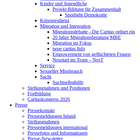
Kinder und Jugendliche
Projekt Bildung für Zusammenhalt
Spotlight Demokratie
Krisenresilienz
Migration und Integration
Migrationsdebatte - Die Caritas ordnet ein
20 Jahre Migrationsberatung MBE
Migration im Fokus
neue caritas Info
Empowerment von geflüchteten Frauen
Neustart im Team – NesT
Service
Sexueller Missbrauch
Sucht
Suchtselbsthilfe
Stellungnahmen und Positionen
Fortbildung
Caritaskongress 2026
Presse
Pressekontakt
Pressemeldungen Inland
Stellungnahmen
Pressemeldungen international
Pressefotos und Informationen
Presse-Newsletter