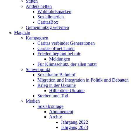
Stiften
Anders helfen
Wohlfahrtsmarken
Soziallotterien
CaritasBox
Gemeinnützig vererben
Magazin
Kampagnen
Caritas verbindet Generationen
Caritas öffnet Türen
Frieden beginnt bei mir
Meldungen
Für Klimaschutz, der allen nutzt
Schwerpunkt
Sozialraum Bahnhof
Migration und Integration in Politik und Debatten
Krieg in der Ukraine
Hilfebörse Ukraine
Sterben und Tod
Medien
Sozialcourage
Abonnement
Archiv
Jahrgang 2022
Jahrgang 2023