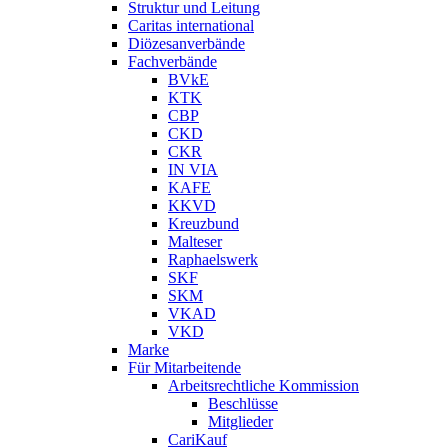
Struktur und Leitung
Caritas international
Diözesanverbände
Fachverbände
BVkE
KTK
CBP
CKD
CKR
IN VIA
KAFE
KKVD
Kreuzbund
Malteser
Raphaelswerk
SKF
SKM
VKAD
VKD
Marke
Für Mitarbeitende
Arbeitsrechtliche Kommission
Beschlüsse
Mitglieder
CariKauf