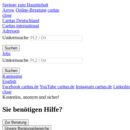
Springe zum Hauptinhalt
Arrow
Online-Beratung
caritas
close
Caritas Deutschland
Caritas international
Adressen
Umkreissuche
Suchen
Jobs
Umkreissuche
Suchen
Kampagne
English
Facebook caritas.de
YouTube caritas.de
Instagram caritas.de
Linkedin 
close
Kostenlos, anonym und sicher!
Sie benötigen Hilfe?
Zur Beratung
Unsere Beratungsbereiche