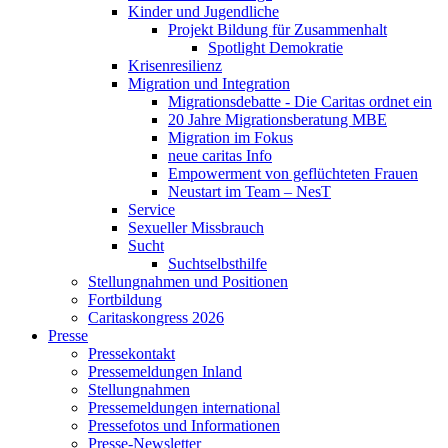
Kinder und Jugendliche
Projekt Bildung für Zusammenhalt
Spotlight Demokratie
Krisenresilienz
Migration und Integration
Migrationsdebatte - Die Caritas ordnet ein
20 Jahre Migrationsberatung MBE
Migration im Fokus
neue caritas Info
Empowerment von geflüchteten Frauen
Neustart im Team – NesT
Service
Sexueller Missbrauch
Sucht
Suchtselbsthilfe
Stellungnahmen und Positionen
Fortbildung
Caritaskongress 2026
Presse
Pressekontakt
Pressemeldungen Inland
Stellungnahmen
Pressemeldungen international
Pressefotos und Informationen
Presse-Newsletter