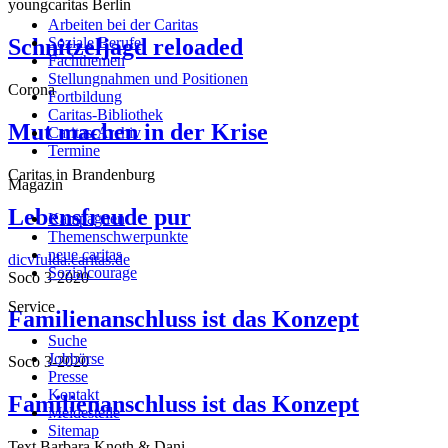
youngcaritas Berlin
Arbeiten bei der Caritas
Schnitzeljagd reloaded
Soziale Berufe
Fachthemen
Stellungnahmen und Positionen
Corona
Fortbildung
Caritas-Bibliothek
Mut machen in der Krise
Caritas-Archiv
Termine
Caritas in Brandenburg
Magazin
Lebensfreude pur
Kampagnen
Themenschwerpunkte
neue caritas
dicvfulda.caritas.de
Sozialcourage
Soco 3-2020
Service
Familienanschluss ist das Konzept
Suche
Jobbörse
Soco 3-2020
Presse
Kontakt
Familienanschluss ist das Konzept
Meldestelle
Sitemap
Text Barbara Knoth & Dani