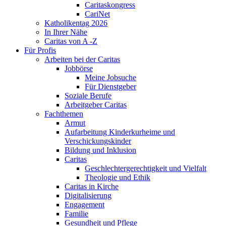
Caritaskongress
CariNet
Katholikentag 2026
In Ihrer Nähe
Caritas von A -Z
Für Profis
Arbeiten bei der Caritas
Jobbörse
Meine Jobsuche
Für Dienstgeber
Soziale Berufe
Arbeitgeber Caritas
Fachthemen
Armut
Aufarbeitung Kinderkurheime und
Verschickungskinder
Bildung und Inklusion
Caritas
Geschlechtergerechtigkeit und Vielfalt
Theologie und Ethik
Caritas in Kirche
Digitalisierung
Engagement
Familie
Gesundheit und Pflege