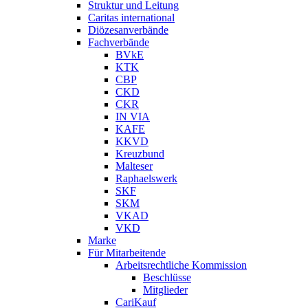
Struktur und Leitung
Caritas international
Diözesanverbände
Fachverbände
BVkE
KTK
CBP
CKD
CKR
IN VIA
KAFE
KKVD
Kreuzbund
Malteser
Raphaelswerk
SKF
SKM
VKAD
VKD
Marke
Für Mitarbeitende
Arbeitsrechtliche Kommission
Beschlüsse
Mitglieder
CariKauf