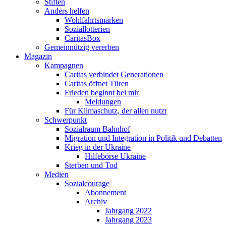
Stiften
Anders helfen
Wohlfahrtsmarken
Soziallotterien
CaritasBox
Gemeinnützig vererben
Magazin
Kampagnen
Caritas verbindet Generationen
Caritas öffnet Türen
Frieden beginnt bei mir
Meldungen
Für Klimaschutz, der allen nutzt
Schwerpunkt
Sozialraum Bahnhof
Migration und Integration in Politik und Debatten
Krieg in der Ukraine
Hilfebörse Ukraine
Sterben und Tod
Medien
Sozialcourage
Abonnement
Archiv
Jahrgang 2022
Jahrgang 2023