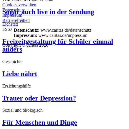
Cookies verwalten
Datenschutz
Sogar auch live in der Sendung
Impressum
Barrierefreiheit
Eichstätt
FSSJ
Datenschutz:
www.caritas.de/datenschutz
Impressum:
www.caritas.de/impressum
Freizeitgestaltung für Schüler einmal
Copyright © caritas 2026
anders
Geschichte
Liebe nährt
Erziehungshilfe
Trauer oder Depression?
Sozial und ökologisch
Für Menschen und Dinge