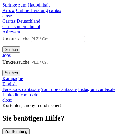
Springe zum Hauptinhalt
Arrow
Online-Beratung
caritas
close
Caritas Deutschland
Caritas international
Adressen
Umkreissuche
Suchen
Jobs
Umkreissuche
Suchen
Kampagne
English
Facebook caritas.de
YouTube caritas.de
Instagram caritas.de
Linkedin caritas.de
close
Kostenlos, anonym und sicher!
Sie benötigen Hilfe?
Zur Beratung