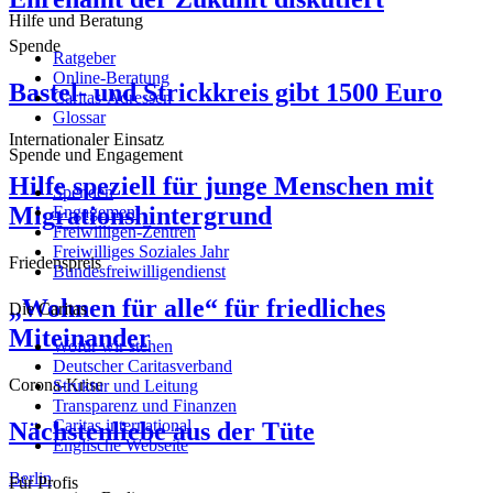
Hilfe und Beratung
Spende
Ratgeber
Online-Beratung
Bastel- und Strickkreis gibt 1500 Euro
Caritas-Adressen
Glossar
Internationaler Einsatz
Spende und Engagement
Hilfe speziell für junge Menschen mit
Spenden
Migrationshintergrund
Engagement
Freiwilligen-Zentren
Freiwilliges Soziales Jahr
Friedenspreis
Bundesfreiwilligendienst
„Wohnen für alle“ für friedliches
Die Caritas
Miteinander
Wofür wir stehen
Deutscher Caritasverband
Corona-Krise
Struktur und Leitung
Transparenz und Finanzen
Caritas international
Nächstenliebe aus der Tüte
Englische Webseite
Berlin
Für Profis