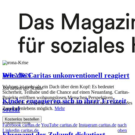
Mehr einkaufen und spenden
Mittel gegen Langeweile
Unterstützung für Familien: Caritas
Baden-Baden verteilt Spielzeug für
Kinder
Corona-Krise
Wie die Caritas unkonventionell reagiert
Heft 2/2026
Wohnen ist mehr als ein Dach über dem Kopf: Es bedeutet
Job neben der Schule
Sicherheit, Teilhabe und die Chance auf einen Neuanfang. Caritas-
Projekte eröffnen wohnungslosen Menschen Perspektiven,
Kinder engagieren sich in ihrer Freizeit
verwandeln Leerstand in Lebensraum und machen neue Formen des
sozial
Zusammenlebens möglich.
Mehr
Kostenlos bestellen
Digitalisierung
Facebook caritas.de
YouTube caritas.de
Instagram caritas.de
nach
Linkedin caritas.de
oben
Ehrenamt der Zukunft diskutiert