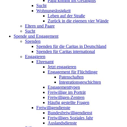
Papa kommt ins Gefängnis
Sucht
Wohnungslosigkeit
Leben auf der Straße
Zurück in die eigenen vier Wände
Eltern und Paare
Sucht
Spende und Engagement
Spenden
Spenden für die Caritas in Deutschland
Spenden für Caritas international
Engagieren
Ehrenamt
Jetzt engagieren
Engagement für Flüchtlinge
Patenschaften
Integrationsgeschichten
Engagementtypen
Freiwillige im Porträt
Freiwilligen-Zentren
Häufig gestellte Fragen
Freiwilligendienste
Bundesfreiwilligendienst
Freiwilliges Soziales Jahr
Auslandsdienste