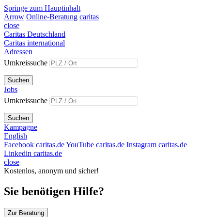
Springe zum Hauptinhalt
Arrow
Online-Beratung
caritas
close
Caritas Deutschland
Caritas international
Adressen
Umkreissuche
Suchen
Jobs
Umkreissuche
Suchen
Kampagne
English
Facebook caritas.de
YouTube caritas.de
Instagram caritas.de
Linkedin caritas.de
close
Kostenlos, anonym und sicher!
Sie benötigen Hilfe?
Zur Beratung