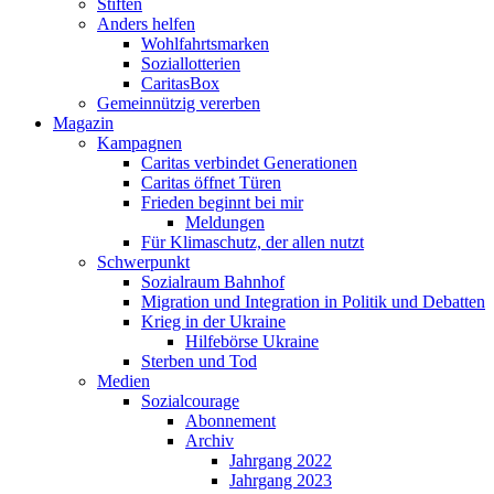
Stiften
Anders helfen
Wohlfahrtsmarken
Soziallotterien
CaritasBox
Gemeinnützig vererben
Magazin
Kampagnen
Caritas verbindet Generationen
Caritas öffnet Türen
Frieden beginnt bei mir
Meldungen
Für Klimaschutz, der allen nutzt
Schwerpunkt
Sozialraum Bahnhof
Migration und Integration in Politik und Debatten
Krieg in der Ukraine
Hilfebörse Ukraine
Sterben und Tod
Medien
Sozialcourage
Abonnement
Archiv
Jahrgang 2022
Jahrgang 2023