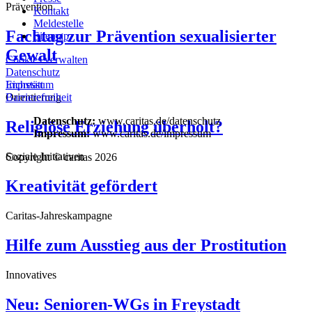
Prävention
Kontakt
Meldestelle
Fachtag zur Prävention sexualisierter
Sitemap
Gewalt
Cookies verwalten
Datenschutz
Eichstätt
Impressum
Orientierung
Barrierefreiheit
Datenschutz:
www.caritas.de/datenschutz
Religiöse Erziehung überholt?
Impressum:
www.caritas.de/impressum
Soziale Initiativen
Copyright © caritas 2026
Kreativität gefördert
Caritas-Jahreskampagne
Hilfe zum Ausstieg aus der Prostitution
Innovatives
Neu: Senioren-WGs in Freystadt