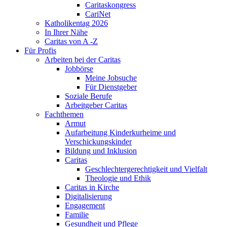
Caritaskongress
CariNet
Katholikentag 2026
In Ihrer Nähe
Caritas von A -Z
Für Profis
Arbeiten bei der Caritas
Jobbörse
Meine Jobsuche
Für Dienstgeber
Soziale Berufe
Arbeitgeber Caritas
Fachthemen
Armut
Aufarbeitung Kinderkurheime und
Verschickungskinder
Bildung und Inklusion
Caritas
Geschlechtergerechtigkeit und Vielfalt
Theologie und Ethik
Caritas in Kirche
Digitalisierung
Engagement
Familie
Gesundheit und Pflege