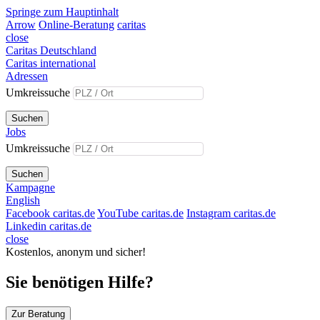
Springe zum Hauptinhalt
Arrow
Online-Beratung
caritas
close
Caritas Deutschland
Caritas international
Adressen
Umkreissuche
Suchen
Jobs
Umkreissuche
Suchen
Kampagne
English
Facebook caritas.de
YouTube caritas.de
Instagram caritas.de
Linkedin caritas.de
close
Kostenlos, anonym und sicher!
Sie benötigen Hilfe?
Zur Beratung