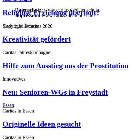
Datenschutz:
www.caritas.de/datenschutz
Religiöse Erziehung überholt?
Impressum:
www.caritas.de/impressum
Soziale Initiativen
Copyright © caritas 2026
Kreativität gefördert
Caritas-Jahreskampagne
Hilfe zum Ausstieg aus der Prostitution
Innovatives
Neu: Senioren-WGs in Freystadt
Essen
Caritas in Essen
Originelle Ideen gesucht
Caritas in Essen