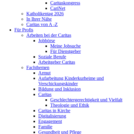
Caritaskongress
CariNet
Katholikentag 2026
In Ihrer Nähe
Caritas von A -Z
Für Profis
Arbeiten bei der Caritas
Jobbörse
Meine Jobsuche
Für Dienstgeber
Soziale Berufe
Arbeitgeber Caritas
Fachthemen
Armut
Aufarbeitung Kinderkurheime und
Verschickungskinder
Bildung und Inklusion
Caritas
Geschlechtergerechtigkeit und Vielfalt
Theologie und Ethik
Caritas in Kirche
Digitalisierung
Engagement
Familie
Gesundheit und Pflege