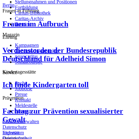
Stellungnahmen und Positionen
Berlin
Fortbildung
Frauen in Führung
Caritas-Bibliothek
Caritas-Archiv
Frauen im Aufbruch
Termine
Magazin
Ehrung
Kampagnen
Verdienstorden der Bundesrepublik
Themenschwerpunkte
neue caritas
Deutschland für Adelheid Simon
Sozialcourage
Kindertagesstätte
Service
Suche
Ich finde Kindergarten toll
Jobbörse
Presse
Prävention
Kontakt
Meldestelle
Fachtag zur Prävention sexualisierter
Sitemap
Gewalt
Cookies verwalten
Datenschutz
Eichstätt
Impressum
Orientierung
Barrierefreiheit