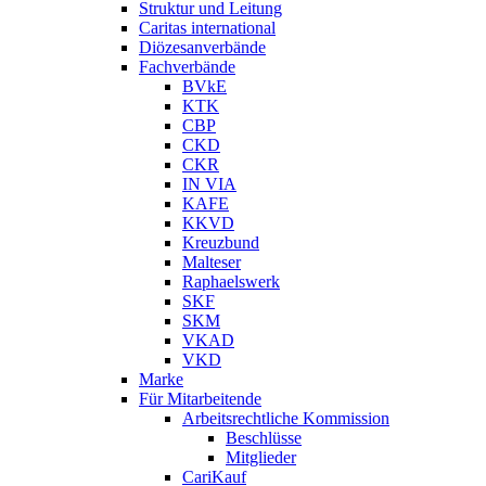
Struktur und Leitung
Caritas international
Diözesanverbände
Fachverbände
BVkE
KTK
CBP
CKD
CKR
IN VIA
KAFE
KKVD
Kreuzbund
Malteser
Raphaelswerk
SKF
SKM
VKAD
VKD
Marke
Für Mitarbeitende
Arbeitsrechtliche Kommission
Beschlüsse
Mitglieder
CariKauf