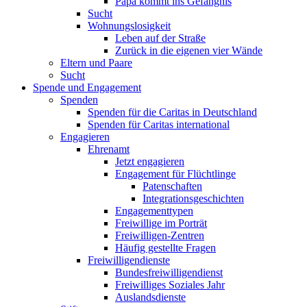
Papa kommt ins Gefängnis
Sucht
Wohnungslosigkeit
Leben auf der Straße
Zurück in die eigenen vier Wände
Eltern und Paare
Sucht
Spende und Engagement
Spenden
Spenden für die Caritas in Deutschland
Spenden für Caritas international
Engagieren
Ehrenamt
Jetzt engagieren
Engagement für Flüchtlinge
Patenschaften
Integrationsgeschichten
Engagementtypen
Freiwillige im Porträt
Freiwilligen-Zentren
Häufig gestellte Fragen
Freiwilligendienste
Bundesfreiwilligendienst
Freiwilliges Soziales Jahr
Auslandsdienste