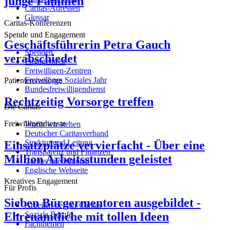
junge Familien
Caritas-Adressen
Glossar
Caritas-Konferenzen
Spende und Engagement
Geschäftsführerin Petra Gauch
Spenden
verabschiedet
Engagement
Freiwilligen-Zentren
Freiwilliges Soziales Jahr
Patientenvorsorge
Bundesfreiwilligendienst
Rechtzeitig Vorsorge treffen
Die Caritas
Freiwilligendienste
Wofür wir stehen
Deutscher Caritasverband
Struktur und Leitung
Einsatzplätze vervierfacht - Über eine
Transparenz und Finanzen
Million Arbeitsstunden geleistet
Caritas international
Englische Webseite
Kreatives Engagement
Für Profis
Sieben Bürgermentoren ausgebildet -
Arbeiten bei der Caritas
Ehrenamtliche mit tollen Ideen
Soziale Berufe
Fachthemen