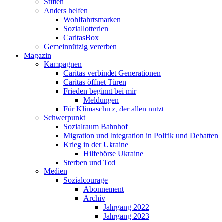
Stiften
Anders helfen
Wohlfahrtsmarken
Soziallotterien
CaritasBox
Gemeinnützig vererben
Magazin
Kampagnen
Caritas verbindet Generationen
Caritas öffnet Türen
Frieden beginnt bei mir
Meldungen
Für Klimaschutz, der allen nutzt
Schwerpunkt
Sozialraum Bahnhof
Migration und Integration in Politik und Debatten
Krieg in der Ukraine
Hilfebörse Ukraine
Sterben und Tod
Medien
Sozialcourage
Abonnement
Archiv
Jahrgang 2022
Jahrgang 2023