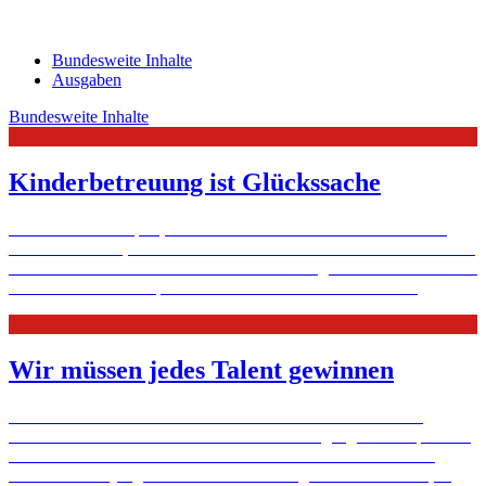
Bundesweite Inhalte
Ausgaben
Bundesweite Inhalte
Kinderbetreuung ist Glückssache
Sie heißen Grashüpfer, Junikäfer oder Kleine Bären und sind im
Taka-Tuka-Land, der Arche Noah oder bei der Wilden 13 zu Hause:
schöne heile Kleinkinderwelt. Seit dem 1. August 2013 haben Eltern
auch einen Rechtsanspruch auf einen Kita-Platz für ...
Mehr
Wir müssen jedes Talent gewinnen
Der Sozialwissenschaftler und Talentscout der Westfälischen
Hochschule Gelsenkirchen berät über Studiengänge und Stipendien
und hilft auch bei finanziellen oder emotionalen Problemen. In
seinem Fokus: junge Menschen aus bildungsfernen Schichten, ...