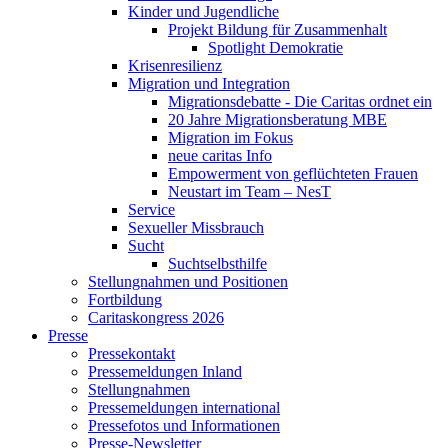
Kinder und Jugendliche
Projekt Bildung für Zusammenhalt
Spotlight Demokratie
Krisenresilienz
Migration und Integration
Migrationsdebatte - Die Caritas ordnet ein
20 Jahre Migrationsberatung MBE
Migration im Fokus
neue caritas Info
Empowerment von geflüchteten Frauen
Neustart im Team – NesT
Service
Sexueller Missbrauch
Sucht
Suchtselbsthilfe
Stellungnahmen und Positionen
Fortbildung
Caritaskongress 2026
Presse
Pressekontakt
Pressemeldungen Inland
Stellungnahmen
Pressemeldungen international
Pressefotos und Informationen
Presse-Newsletter