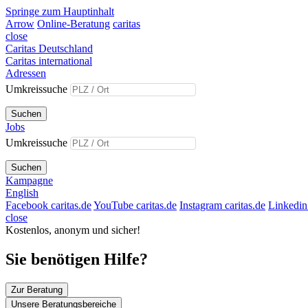
Springe zum Hauptinhalt
Arrow
Online-Beratung
caritas
close
Caritas Deutschland
Caritas international
Adressen
Umkreissuche
Suchen
Jobs
Umkreissuche
Suchen
Kampagne
English
Facebook caritas.de
YouTube caritas.de
Instagram caritas.de
Linkedin 
close
Kostenlos, anonym und sicher!
Sie benötigen Hilfe?
Zur Beratung
Unsere Beratungsbereiche