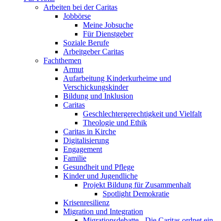
Arbeiten bei der Caritas
Jobbörse
Meine Jobsuche
Für Dienstgeber
Soziale Berufe
Arbeitgeber Caritas
Fachthemen
Armut
Aufarbeitung Kinderkurheime und
Verschickungskinder
Bildung und Inklusion
Caritas
Geschlechtergerechtigkeit und Vielfalt
Theologie und Ethik
Caritas in Kirche
Digitalisierung
Engagement
Familie
Gesundheit und Pflege
Kinder und Jugendliche
Projekt Bildung für Zusammenhalt
Spotlight Demokratie
Krisenresilienz
Migration und Integration
Migrationsdebatte - Die Caritas ordnet ein