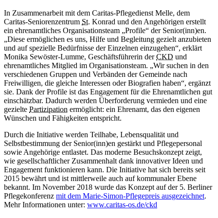
In Zusammenarbeit mit dem Caritas-Pflegedienst Melle, dem
Caritas-Seniorenzentrum
St.
Konrad und den Angehörigen erstellt
ein ehrenamtliches Organisationsteam „Profile“ der Senior(inn)en.
„Diese ermöglichen es uns, Hilfe und Begleitung gezielt anzubieten
und auf spezielle Bedürfnisse der Einzelnen einzugehen“, erklärt
Monika Sewöster-Lumme, Geschäftsführerin der
CKD
und
ehrenamtliches Mitglied im Organisationsteam. „Wir suchen in den
verschiedenen Gruppen und Verbänden der Gemeinde nach
Freiwilligen, die gleiche Interessen oder Biografien haben“, ergänzt
sie. Dank der Profile ist das Engagement für die Ehrenamtlichen gut
einschätzbar. Dadurch werden Überforderung vermieden und eine
gezielte
Partizipation
ermöglicht: ein Ehrenamt, das den eigenen
Wünschen und Fähigkeiten entspricht.
Durch die Initiative werden Teilhabe, Lebensqualität und
Selbstbestimmung der Senior(inn)en gestärkt und Pflegepersonal
sowie Angehörige entlastet. Das moderne Besuchskonzept zeigt,
wie gesellschaftlicher Zusammenhalt dank innovativer Ideen und
Engagement funktionieren kann. Die Initiative hat sich bereits seit
2015 bewährt und ist mittlerweile auch auf kommunaler Ebene
bekannt. Im November 2018 wurde das Konzept auf der 5. Berliner
Pflegekonferenz
mit dem Marie-Simon-Pflegepreis ausgezeichnet
.
Mehr Informationen unter:
www.caritas-os.de/ckd