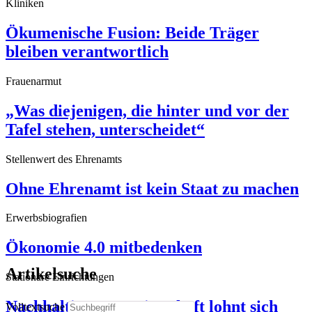
Kliniken
Ökumenische Fusion: Beide Träger
bleiben verantwortlich
Frauenarmut
„Was diejenigen, die hinter und vor der
Tafel stehen, unterscheidet“
Stellenwert des Ehrenamts
Ohne Ehrenamt ist kein Staat zu machen
Erwerbsbiografien
Ökonomie 4.0 mitbedenken
Artikelsuche
Stationäre Einrichtungen
Nachhaltige Hauswirtschaft lohnt sich
Volltextsuche