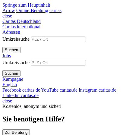
Springe zum Hauptinhalt
Arrow
Online-Beratung
caritas
close
Caritas Deutschland
Caritas international
Adressen
Umkreissuche
Suchen
Jobs
Umkreissuche
Suchen
Kampagne
English
Facebook caritas.de
YouTube caritas.de
Instagram caritas.de
Linkedin caritas.de
close
Kostenlos, anonym und sicher!
Sie benötigen Hilfe?
Zur Beratung