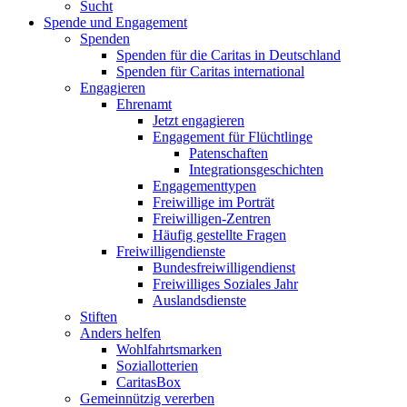
Sucht
Spende und Engagement
Spenden
Spenden für die Caritas in Deutschland
Spenden für Caritas international
Engagieren
Ehrenamt
Jetzt engagieren
Engagement für Flüchtlinge
Patenschaften
Integrationsgeschichten
Engagementtypen
Freiwillige im Porträt
Freiwilligen-Zentren
Häufig gestellte Fragen
Freiwilligendienste
Bundesfreiwilligendienst
Freiwilliges Soziales Jahr
Auslandsdienste
Stiften
Anders helfen
Wohlfahrtsmarken
Soziallotterien
CaritasBox
Gemeinnützig vererben