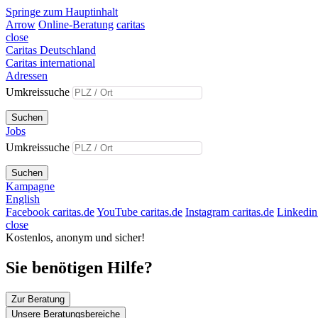
Springe zum Hauptinhalt
Arrow
Online-Beratung
caritas
close
Caritas Deutschland
Caritas international
Adressen
Umkreissuche
Suchen
Jobs
Umkreissuche
Suchen
Kampagne
English
Facebook caritas.de
YouTube caritas.de
Instagram caritas.de
Linkedin 
close
Kostenlos, anonym und sicher!
Sie benötigen Hilfe?
Zur Beratung
Unsere Beratungsbereiche