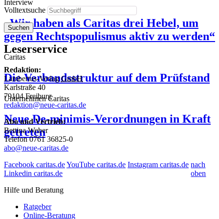
Interview
Volltextsuche
„Wir haben als Caritas drei Hebel, um
Suchen
gegen Rechtspopulismus aktiv zu werden“
Leserservice
Caritas
Redaktion:
Die Verbandsstruktur auf dem Prüfstand
Lambertus-Verlag
GmbH
Karlstraße 40
79104 Freiburg
Unternehmen Caritas
redaktion@neue-caritas.de
Neue De-minimis-Verordnungen in Kraft
Abo und Vertrieb:
getreten
Bettina Weber
Telefon 0761 36825-0
abo@neue-caritas.de
Facebook caritas.de
YouTube caritas.de
Instagram caritas.de
nach
Linkedin caritas.de
oben
Hilfe und Beratung
Ratgeber
Online-Beratung