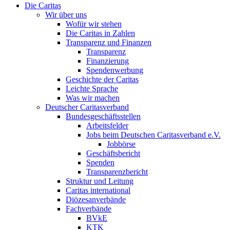
Die Caritas
Wir über uns
Wofür wir stehen
Die Caritas in Zahlen
Transparenz und Finanzen
Transparenz
Finanzierung
Spendenwerbung
Geschichte der Caritas
Leichte Sprache
Was wir machen
Deutscher Caritasverband
Bundesgeschäftsstellen
Arbeitsfelder
Jobs beim Deutschen Caritasverband e.V.
Jobbörse
Geschäftsbericht
Spenden
Transparenzbericht
Struktur und Leitung
Caritas international
Diözesanverbände
Fachverbände
BVkE
KTK