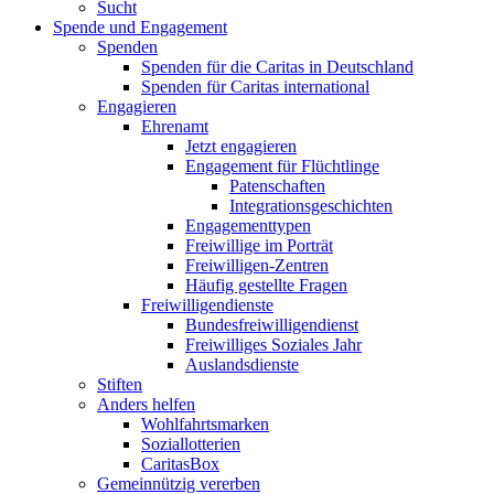
Sucht
Spende und Engagement
Spenden
Spenden für die Caritas in Deutschland
Spenden für Caritas international
Engagieren
Ehrenamt
Jetzt engagieren
Engagement für Flüchtlinge
Patenschaften
Integrationsgeschichten
Engagementtypen
Freiwillige im Porträt
Freiwilligen-Zentren
Häufig gestellte Fragen
Freiwilligendienste
Bundesfreiwilligendienst
Freiwilliges Soziales Jahr
Auslandsdienste
Stiften
Anders helfen
Wohlfahrtsmarken
Soziallotterien
CaritasBox
Gemeinnützig vererben