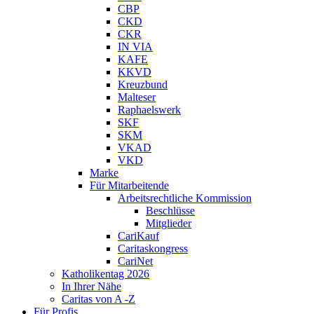
CBP
CKD
CKR
IN VIA
KAFE
KKVD
Kreuzbund
Malteser
Raphaelswerk
SKF
SKM
VKAD
VKD
Marke
Für Mitarbeitende
Arbeitsrechtliche Kommission
Beschlüsse
Mitglieder
CariKauf
Caritaskongress
CariNet
Katholikentag 2026
In Ihrer Nähe
Caritas von A -Z
Für Profis