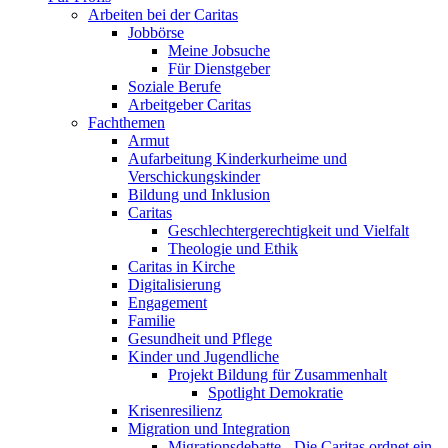
Arbeiten bei der Caritas
Jobbörse
Meine Jobsuche
Für Dienstgeber
Soziale Berufe
Arbeitgeber Caritas
Fachthemen
Armut
Aufarbeitung Kinderkurheime und
Verschickungskinder
Bildung und Inklusion
Caritas
Geschlechtergerechtigkeit und Vielfalt
Theologie und Ethik
Caritas in Kirche
Digitalisierung
Engagement
Familie
Gesundheit und Pflege
Kinder und Jugendliche
Projekt Bildung für Zusammenhalt
Spotlight Demokratie
Krisenresilienz
Migration und Integration
Migrationsdebatte - Die Caritas ordnet ein