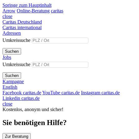
Springe zum Hauptinhalt
Arrow
Online-Beratung
caritas
close
Caritas Deutschland
Caritas international
Adressen
Umkreissuche
Suchen
Jobs
Umkreissuche
Suchen
Kampagne
English
Facebook caritas.de
YouTube caritas.de
Instagram caritas.de
Linkedin caritas.de
close
Kostenlos, anonym und sicher!
Sie benötigen Hilfe?
Zur Beratung