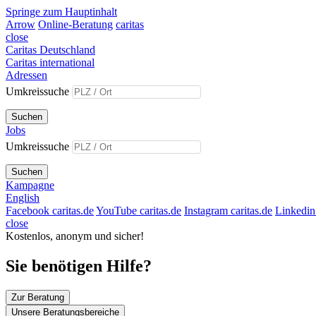
Springe zum Hauptinhalt
Arrow
Online-Beratung
caritas
close
Caritas Deutschland
Caritas international
Adressen
Umkreissuche
Suchen
Jobs
Umkreissuche
Suchen
Kampagne
English
Facebook caritas.de
YouTube caritas.de
Instagram caritas.de
Linkedin 
close
Kostenlos, anonym und sicher!
Sie benötigen Hilfe?
Zur Beratung
Unsere Beratungsbereiche