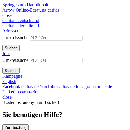
Springe zum Hauptinhalt
Arrow
Online-Beratung
caritas
close
Caritas Deutschland
Caritas international
Adressen
Umkreissuche
Suchen
Jobs
Umkreissuche
Suchen
Kampagne
English
Facebook caritas.de
YouTube caritas.de
Instagram caritas.de
Linkedin caritas.de
close
Kostenlos, anonym und sicher!
Sie benötigen Hilfe?
Zur Beratung