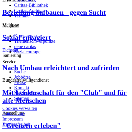
Caritas-Bibliothek
Caritas-Archiv
Beziehung aufbauen - gegen Sucht
Termine
Meldung
Magazin
Kampagnen
Sozial engagiert
Themenschwerpunkte
neue caritas
Eichstätt
Sozialcourage
Sanierung
Service
Nach Umbau erleichtert und zufrieden
Suche
Jobbörse
Bundesfreiwilligendienst
Presse
Kontakt
Mit Leidenschaft für den "Club" und für
Meldestelle
Sitemap
alte Menschen
Cookies verwalten
Ausstellung
Datenschutz
Impressum
Barrierefreiheit
"Grenzen erleben"