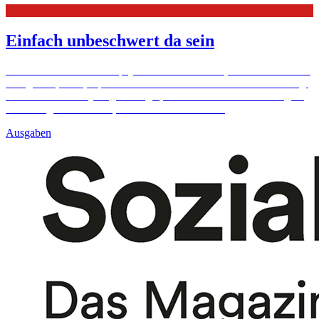
Einfach unbeschwert da sein
Seine Mutter leidet unter psychischen Problemen, die Eltern trennen
sich gerade, Oma, Opa und Onkel wohnen hundert Kilometer weg:
da tut es dem neunjährigen Uli gut, dass er bei seiner Patin Brigitte
Schuster ganz normalen, unbeschwerten ...
Mehr
Ausgaben
Baden-Württemberg
Menschen in Not
Wie man "Orte des Wohlfühlens" schafft
Ehrung
Martinusmedaille für 16 Engagierte
Nachhilfe
Wenn Schüler Schülern helfen