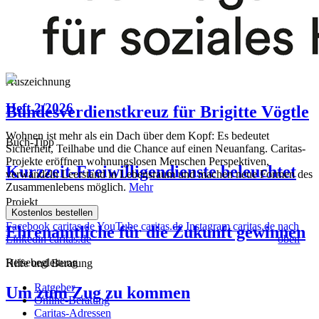
Fit fürs Ehrenamt
Qualifizierung Ehrenamtlicher gefördert
Auszeichnung
Heft 2/2026
Bundesverdienstkreuz für Brigitte Vögtle
Wohnen ist mehr als ein Dach über dem Kopf: Es bedeutet
Buch-Tipp
Sicherheit, Teilhabe und die Chance auf einen Neuanfang. Caritas-
Projekte eröffnen wohnungslosen Menschen Perspektiven,
Kurzzeit-Freiwilligendienste beleuchtet
verwandeln Leerstand in Lebensraum und machen neue Formen des
Zusammenlebens möglich.
Mehr
Projekt
Kostenlos bestellen
Facebook caritas.de
YouTube caritas.de
Instagram caritas.de
nach
Ehrenamtliche für die Zukunft gewinnen
Linkedin caritas.de
oben
Reisebegleitung
Hilfe und Beratung
Ratgeber
Um zum Zug zu kommen
Online-Beratung
Caritas-Adressen