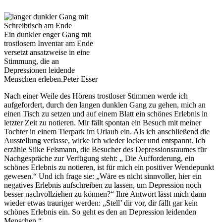
Ein dunkler enger Gang mit
trostlosem Inventar am Ende
versetzt ansatzweise in eine
Stimmung, die an
Depressionen leidende
Menschen erleben.
Peter Esser
Nach einer Weile des Hörens trostloser Stimmen werde ich
aufgefordert, durch den langen dunklen Gang zu gehen, mich an
einen Tisch zu setzen und auf einem Blatt ein schönes Erlebnis in
letzter Zeit zu notieren. Mir fällt spontan ein Besuch mit meiner
Tochter in einem Tierpark im Urlaub ein. Als ich anschließend die
Ausstellung verlasse, wirke ich wieder locker und entspannt. Ich
erzähle Silke Felsmann, die Besucher des Depressionsraumes für
Nachgespräche zur Verfügung steht: „ Die Aufforderung, ein
schönes Erlebnis zu notieren, ist für mich ein positiver Wendepunkt
gewesen.“ Und ich frage sie: „Wäre es nicht sinnvoller, hier ein
negatives Erlebnis aufschreiben zu lassen, um Depression noch
besser nachvollziehen zu können?“ Ihre Antwort lässt mich dann
wieder etwas trauriger werden: „Stell’ dir vor, dir fällt gar kein
schönes Erlebnis ein. So geht es den an Depression leidenden
Menschen.“