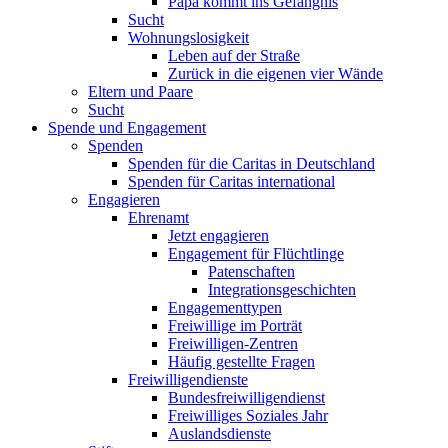
Papa kommt ins Gefängnis
Sucht
Wohnungslosigkeit
Leben auf der Straße
Zurück in die eigenen vier Wände
Eltern und Paare
Sucht
Spende und Engagement
Spenden
Spenden für die Caritas in Deutschland
Spenden für Caritas international
Engagieren
Ehrenamt
Jetzt engagieren
Engagement für Flüchtlinge
Patenschaften
Integrationsgeschichten
Engagementtypen
Freiwillige im Porträt
Freiwilligen-Zentren
Häufig gestellte Fragen
Freiwilligendienste
Bundesfreiwilligendienst
Freiwilliges Soziales Jahr
Auslandsdienste