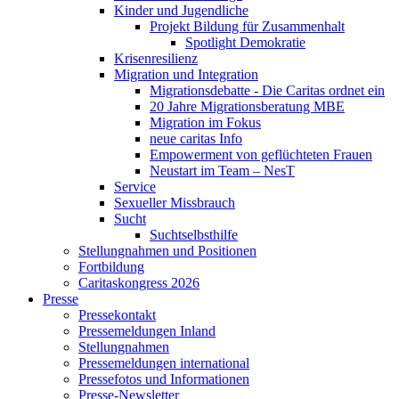
Kinder und Jugendliche
Projekt Bildung für Zusammenhalt
Spotlight Demokratie
Krisenresilienz
Migration und Integration
Migrationsdebatte - Die Caritas ordnet ein
20 Jahre Migrationsberatung MBE
Migration im Fokus
neue caritas Info
Empowerment von geflüchteten Frauen
Neustart im Team – NesT
Service
Sexueller Missbrauch
Sucht
Suchtselbsthilfe
Stellungnahmen und Positionen
Fortbildung
Caritaskongress 2026
Presse
Pressekontakt
Pressemeldungen Inland
Stellungnahmen
Pressemeldungen international
Pressefotos und Informationen
Presse-Newsletter