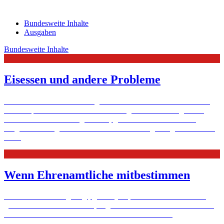
Bundesweite Inhalte
Ausgaben
Bundesweite Inhalte
Eisessen und andere Probleme
In sozial belasteten Familien geht es auch mal drunter und drüber.
Familienpaten bekommen unbeabsichtigt Einblick in ungeahnte
Probleme. Sollen sie wegschauen, gute Miene dazu machen?
Eingreifen oder gar etwas "melden"? Schwierige Fragen. Wohin ...
Mehr
Wenn Ehrenamtliche mitbestimmen
Ehrenamtliche sind gefragt, gerade jetzt, wo es keine Zivis mehr
gibt. Mancher möchte helfen, zögert aber noch: Was kommt da auf
mich zu? Und: Darf man ich da auch mitreden?
Mehr