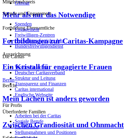
Mittelstandspreis
Glossar
Mehr als nur das Notwendige
Spende und Engagement
Spenden
Fortbildung Ehrenamtliche
Engagement
Freiwilligen-Zentren
Fortbildungen zur Caritas-Kampagne
Freiwilliges Soziales Jahr
Bundesfreiwilligendienst
Auszeichnung
Die Caritas
Ein Kristall für engagierte Frauen
Wofür wir stehen
Deutscher Caritasverband
Struktur und Leitung
Berlin
Transparenz und Finanzen
Bericht
Caritas international
Englische Webseite
Mein Lachen ist anders geworden
Für Profis
Überforderte Familien
Arbeiten bei der Caritas
Soziale Berufe
Zwischen Grandiosität und Ohnmacht
Fachthemen
Stellungnahmen und Positionen
Fortbildung
Erfahrungsbericht