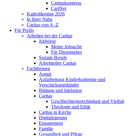
Caritaskongress
CariNet
Katholikentag 2026
In Ihrer Nähe
Caritas von A -Z
Für Profis
Arbeiten bei der Caritas
Jobbörse
Meine Jobsuche
Für Dienstgeber
Soziale Berufe
Arbeitgeber Caritas
Fachthemen
Armut
Aufarbeitung Kinderkurheime und
Verschickungskinder
Bildung und Inklusion
Caritas
Geschlechtergerechtigkeit und Vielfalt
Theologie und Ethik
Caritas in Kirche
Digitalisierung
Engagement
Familie
Gesundheit und Pflege