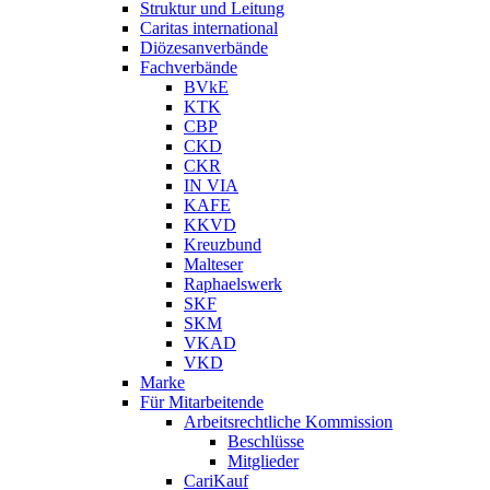
Struktur und Leitung
Caritas international
Diözesanverbände
Fachverbände
BVkE
KTK
CBP
CKD
CKR
IN VIA
KAFE
KKVD
Kreuzbund
Malteser
Raphaelswerk
SKF
SKM
VKAD
VKD
Marke
Für Mitarbeitende
Arbeitsrechtliche Kommission
Beschlüsse
Mitglieder
CariKauf