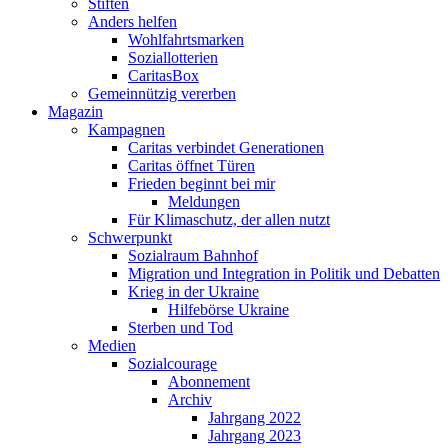
Stiften
Anders helfen
Wohlfahrtsmarken
Soziallotterien
CaritasBox
Gemeinnützig vererben
Magazin
Kampagnen
Caritas verbindet Generationen
Caritas öffnet Türen
Frieden beginnt bei mir
Meldungen
Für Klimaschutz, der allen nutzt
Schwerpunkt
Sozialraum Bahnhof
Migration und Integration in Politik und Debatten
Krieg in der Ukraine
Hilfebörse Ukraine
Sterben und Tod
Medien
Sozialcourage
Abonnement
Archiv
Jahrgang 2022
Jahrgang 2023