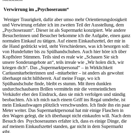
Verwirrung im „Psychoseraum“
Weniger Traurigkeit, dafür aber umso mehr Orientierungslosigkeit
und Verwirrung erfahre ich im zweiten Teil der Ausstellung, dem
„Psychoseraum“. Dieser ist als Supermarkt konzipiert. Wie andere
Besucherinnen und Besucher bekomme ich die Aufgabe, einen ganz
normalen Einkauf zu tätigen. Auf einem Einkaufszettel, der mir in
die Hand gedrückt wird, steht Verschiedenes, was ich besorgen soll:
von Hundefutter bis zu Spülhandschuhen. Auch hier höre ich über
Kopfhörer Stimmen. Teils sind es reale wie „Schauen Sie sich
unsere Sonderangebote an“, teils irreale wie „Wir holen dich, wir
kriegen dich“. Das „Supermarktpersonal“ – in Wirklichkeit
Caritasmitarbeiterinnen und –mitarbeiter – ist anders als gewohnt
überhaupt nicht hilfsbereit. Auf meine Frage, wo ich
Spülhandschuhe finde, bleibt es stumm. Mit ihren dunklen
undurchschaubaren Brillen vermitteln mir die vermeintlichen
Verkäufer eher den Eindruck, dass sie mich verfolgen und ständig
beobachten. Als ich mich nach einem Griff ins Regal umdrehe, ist
mein Einkaufswagen plötzlich verschwunden. Ich finde ihn ein paar
Meter weiter. Das Supermarktpersonal hat mir einige Flaschen in
den Wagen gelegt, die ich überhaupt nicht einkaufen will. Nach dem
Besuch des Psychoseraumes erfahre ich, dass es einige Dinge, die
auf meinem Einkaufszettel standen, gar nicht in dem Supermarkt
gibt.