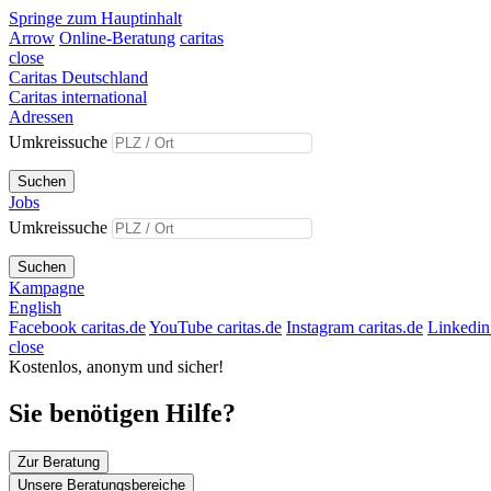
Springe zum Hauptinhalt
Arrow
Online-Beratung
caritas
close
Caritas Deutschland
Caritas international
Adressen
Umkreissuche
Suchen
Jobs
Umkreissuche
Suchen
Kampagne
English
Facebook caritas.de
YouTube caritas.de
Instagram caritas.de
Linkedin 
close
Kostenlos, anonym und sicher!
Sie benötigen Hilfe?
Zur Beratung
Unsere Beratungsbereiche