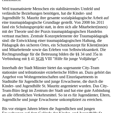
Weil traumatisierte Menschen ein stabilisierendes Umfeld und
verlässliche Beziehungen benötigen, hat die Kinder- und
Jugendhilfe St. Mauritz ihre gesamte sozialpädagogische Arbeit auf
eine traumapädagogische Grundlage gestellt. Von 2008 bis 2011
fand ein Schulungsprojekt statt, in dem sich alle Mitarbeiter(innen)
mit der Theorie und der Praxis traumapädagogischen Handelns
vertraut machten. Zentrale Konzeptelemente der Trauma­pädagogik
sind: die Entwicklung einer traumapädagogischen Haltung, die
Pädagogik des sicheren Ortes, ein Schutzkonzept für Klient(inn)en
und Mitarbeitende sowie das Erleben von Selbstwirksamkeit. Die
Rechtsgrundlage für die Betreuung bilden die §§ 34 und 35a in
Verbindung mit § 41
SGB
VIII "Hilfe für junge Volljährige".
Innerhalb der Stadt Münster bietet das sogenannte City-Team
stationäre und teilstationäre erzieherische Hilfen an. Da­zu gehört das
Angebot von Wohngemeinschaften und Einzelapartments in
Stadtnähe für Jugendliche und junge Erwachsene, die durch die
Kinder- und Jugendhilfe St.
Mauritz angemietet wurden. Das City-
Team-Büro liegt im Zentrum der Stadt und hat eine gute Anbindung
an alle öffentlichen Verkehrsmittel. So ist es für Jugendämter, Eltern,
Jugendliche und junge Erwachsene unkompliziert zu erreichen.
Bis vor einigen Jahren lebten die Jugendlichen und jungen