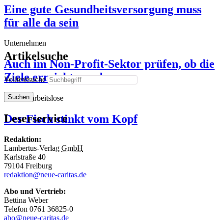
Eine gute Gesundheitsversorgung muss
für alle da sein
Unternehmen
Artikelsuche
Auch im Non-Profit-Sektor prüfen, ob die
Ziele erreicht wurden
Volltextsuche
Suchen
Langzeitarbeitslose
Leserservice
Der Fisch stinkt vom Kopf
Redaktion:
Lambertus-Verlag
GmbH
Karlstraße 40
79104 Freiburg
redaktion@neue-caritas.de
Abo und Vertrieb:
Bettina Weber
Telefon 0761 36825-0
abo@neue-caritas.de