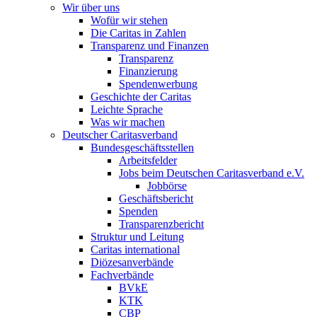
Wir über uns
Wofür wir stehen
Die Caritas in Zahlen
Transparenz und Finanzen
Transparenz
Finanzierung
Spendenwerbung
Geschichte der Caritas
Leichte Sprache
Was wir machen
Deutscher Caritasverband
Bundesgeschäftsstellen
Arbeitsfelder
Jobs beim Deutschen Caritasverband e.V.
Jobbörse
Geschäftsbericht
Spenden
Transparenzbericht
Struktur und Leitung
Caritas international
Diözesanverbände
Fachverbände
BVkE
KTK
CBP