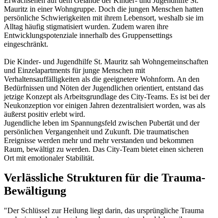
Erwachsenen auf dem Gelände der Kinder- und Jugendhilfe St.
Mauritz in einer Wohngruppe. Doch die jungen Menschen hatten
persönliche Schwierigkeiten mit ihrem Lebensort, weshalb sie im
Alltag häufig stigmatisiert wurden. Zudem waren ihre
Entwicklungspotenziale innerhalb des Gruppensettings
eingeschränkt.
Die Kinder- und Jugendhilfe St. Mauritz sah Wohngemeinschaften
und Einzelapartments für junge Menschen mit
Verhaltensauffälligkeiten als die geeignetere Wohnform. An den
Bedürfnissen und Nöten der Jugendlichen orientiert, entstand das
jetzige Konzept als Arbeitsgrundlage des City-Teams. Es ist bei der
Neukonzeption vor einigen Jahren dezentralisiert worden, was als
äußerst positiv erlebt wird.
Jugendliche leben im Spannungsfeld zwischen Pubertät und der
persönlichen Vergangenheit und Zukunft. Die traumatischen
Ereignisse werden mehr und mehr verstanden und bekommen
Raum, bewältigt zu werden. Das City-Team bietet einen sicheren
Ort mit emotionaler Stabilität.
Verlässliche Strukturen für die Trauma-
Bewältigung
"Der Schlüssel zur Heilung liegt darin, das ursprüngliche Trauma