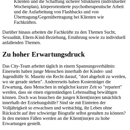
Klienten und die Schaffung sicherer Strukturen (individueller
Wochenplan), körperorientierte psychotherapeutische Arbeit
und die Aufarbeitung von Flashbacks und von
Übertragung/Gegenübertragung bei Klienten wie
Fachkräften.
Darüber hinaus arbeiten die Fachkräfte zu den Themen Sucht,
Sexualität, Eltern-Kind-Beziehung, Ernährung sowie zu individuell
anfallenden Themen.
Zu hoher Erwartungsdruck
Das City-Team arbeitet täglich in einem Spannungsverhältnis:
Einerseits haben junge Menschen innerhalb der Kinder- und
Jugendhilfe St. Mauritz ein Recht darauf, "dort abgeholt zu werden,
wo sie gerade stehen". Andererseits haben Kostenträger die
Erwartung, dass Menschen in möglichst kurzer Zeit so "repariert"
werden, dass sie einen eigenständigen Lebensalltag bewältigen
können. Doch was brauchen die jungen Klien­t(inn)en tatsächlich
innerhalb der Erziehungshilfe? Sind sie mit Eintreten der
Volljährigkeit so erwachsen und weitsichtig, ihr Leben ohne
Rücksicht auf ihre schwierige Biografie selbst gestalten zu können?
In den meisten Fällen werden an die Klien­t(inn)en zu hohe
Erwartungen ge­stellt.