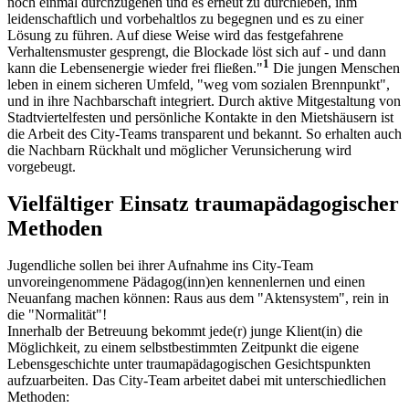
noch einmal durchzugehen und es erneut zu durch­leben, ihm
leidenschaftlich und vorbehaltlos zu begegnen und es zu einer
Lösung zu führen. Auf diese Weise wird das festgefahrene
Verhaltensmuster gesprengt, die Blockade löst sich auf - und dann
1
kann die Lebensenergie wieder frei fließen."
Die jungen Menschen
leben in einem sicheren Umfeld, "weg vom sozialen Brennpunkt",
und in ihre Nachbarschaft integriert. Durch aktive Mitgestaltung von
Stadtviertelfesten und persönliche Kontakte in den Mietshäusern ist
die Arbeit des City-Teams transparent und bekannt. So erhalten auch
die Nachbarn Rückhalt und möglicher Verunsicherung wird
vorgebeugt.
Vielfältiger Einsatz traumapädagogischer
Methoden
Jugendliche sollen bei ihrer Aufnahme ins City-Team
unvoreingenommene Pädago­g(in­n)en kennenlernen und einen
Neuanfang machen können: Raus aus dem "Aktensystem", rein in
die "Normalität"!
Innerhalb der Betreuung bekommt jede(r) junge Klient(in) die
Möglichkeit, zu einem selbstbestimmten Zeitpunkt die eigene
Lebensgeschichte unter traumapädagogischen Gesichtspunkten
aufzuarbeiten. Das City-Team arbeitet dabei mit unterschiedlichen
Methoden: