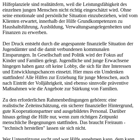
Hilfeplanziele sind realitätsfern, weil die Leistungsfähigkeit des
einzelnen jungen Menschen nicht richtig eingeschätzt wird. Ohne
seine emotionale und persönliche Situation einzubeziehen, wird vom
Klien­ten erwartet, innerhalb der Hilfe Grund­kompetenzen zu
Haushaltsführung, Ausbildung, Verwaltungsangelegenheiten und
Finanzen zu erwerben.
Der Druck entsteht durch die an­ge­spannte finanzielle Situation der
Jugendämter und die damit verbundenen kommunalen
Einsparungen. In Gesellschaft und Politik wird der Fokus auf
Kinder und Familien gelegt. Jugendliche und junge Erwachsene
hingegen haben ganz oft keine Lobby, die sich für ihre Interessen
und Entwicklungschancen einsetzt. Hier muss ein Umdenken
stattfinden! Alle Hilfen zur Erziehung für junge Menschen, auch
nach Eintritt der Volljährigkeit, sind ebenso sinnvolle präventive
Maßnahmen wie die Angebote zur Stärkung von Familien.
Zu den erforderlichen Rahmenbedingungen gehören: eine
realistische Zeiteinschätzung, ein sicherer finanzieller Hintergrund,
gute Kooperationspartner und ausgebildetes Personal. Darüber
hinaus ge­­lingt die Hilfe nur, wenn zum richtigen Zeitpunkt
menschliche Begegnungen stattfinden. Das braucht Freiraum -
"technisch herstellen" lassen sie sich nicht.
Wer Unterstützung sucht und wer Hilfe annehmen kann, dem kann