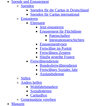
Spende und Engagement
Spenden
Spenden für die Caritas in Deutschland
Spenden für Caritas international
Engagieren
Ehrenamt
Jetzt engagieren
Engagement für Flüchtlinge
Patenschaften
Integrationsgeschichten
Engagementtypen
Freiwillige im Porträt
Freiwilligen-Zentren
Häufig gestellte Fragen
Freiwilligendienste
Bundesfreiwilligendienst
Freiwilliges Soziales Jahr
Auslandsdienste
Stiften
Anders helfen
Wohlfahrtsmarken
Soziallotterien
CaritasBox
Gemeinnützig vererben
Magazin