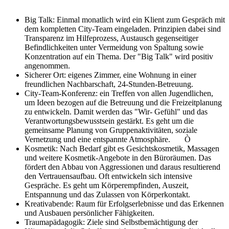
Big Talk: Einmal monatlich wird ein Klient zum Gespräch mit
dem kompletten City-Team eingeladen. Prinzipien dabei sind
Transparenz im Hilfeprozess, Austausch gegenseitiger
Befindlichkeiten unter Vermeidung von Spaltung sowie
Konzentration auf ein Thema. Der "Big Talk" wird positiv
angenommen.
Sicherer Ort: eigenes Zimmer, eine Wohnung in einer
freundlichen Nachbarschaft, 24-Stunden-Betreuung.
City-Team-Konferenz: ein Treffen von allen Jugendlichen,
um Ideen bezogen auf die Betreuung und die Freizeitplanung
zu entwickeln. Damit werden das "Wir- Gefühl" und das
Verantwortungsbewusstsein gestärkt. Es geht um die
gemeinsame Planung von Gruppenaktivitäten, so­ziale
Vernetzung und eine entspannte Atmosphäre.
Ò
Kosmetik: Nach Bedarf gibt es Ge­sichtskosmetik, Massagen
und weitere Kosmetik-Angebote in den Büroräumen. Das
fördert den Abbau von Ag­gres­sionen und daraus resultierend
den Vertrauensaufbau. Oft entwickeln sich intensive
Gespräche. Es geht um Körperempfinden, Auszeit,
Entspannung und das Zulassen von Körperkontakt.
Kreativabende: Raum für Erfolgserlebnisse und das Erkennen
und Ausbauen persönlicher Fähigkeiten.
Traumapädagogik: Ziele sind Selbstbemächtigung der