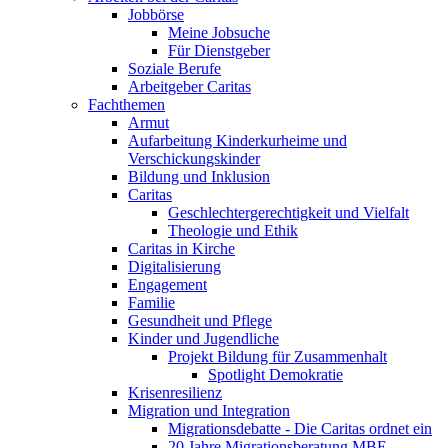
Jobbörse
Meine Jobsuche
Für Dienstgeber
Soziale Berufe
Arbeitgeber Caritas
Fachthemen
Armut
Aufarbeitung Kinderkurheime und
Verschickungskinder
Bildung und Inklusion
Caritas
Geschlechtergerechtigkeit und Vielfalt
Theologie und Ethik
Caritas in Kirche
Digitalisierung
Engagement
Familie
Gesundheit und Pflege
Kinder und Jugendliche
Projekt Bildung für Zusammenhalt
Spotlight Demokratie
Krisenresilienz
Migration und Integration
Migrationsdebatte - Die Caritas ordnet ein
20 Jahre Migrationsberatung MBE