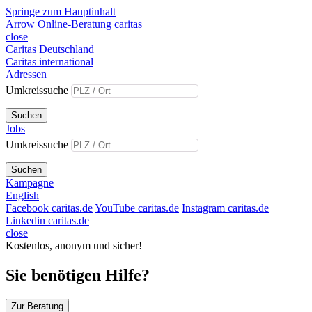
Springe zum Hauptinhalt
Arrow
Online-Beratung
caritas
close
Caritas Deutschland
Caritas international
Adressen
Umkreissuche
Suchen
Jobs
Umkreissuche
Suchen
Kampagne
English
Facebook caritas.de
YouTube caritas.de
Instagram caritas.de
Linkedin caritas.de
close
Kostenlos, anonym und sicher!
Sie benötigen Hilfe?
Zur Beratung