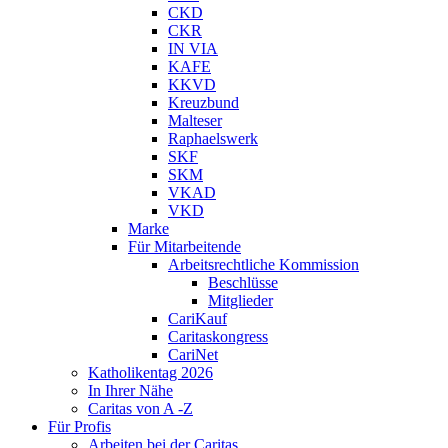
CKD
CKR
IN VIA
KAFE
KKVD
Kreuzbund
Malteser
Raphaelswerk
SKF
SKM
VKAD
VKD
Marke
Für Mitarbeitende
Arbeitsrechtliche Kommission
Beschlüsse
Mitglieder
CariKauf
Caritaskongress
CariNet
Katholikentag 2026
In Ihrer Nähe
Caritas von A -Z
Für Profis
Arbeiten bei der Caritas