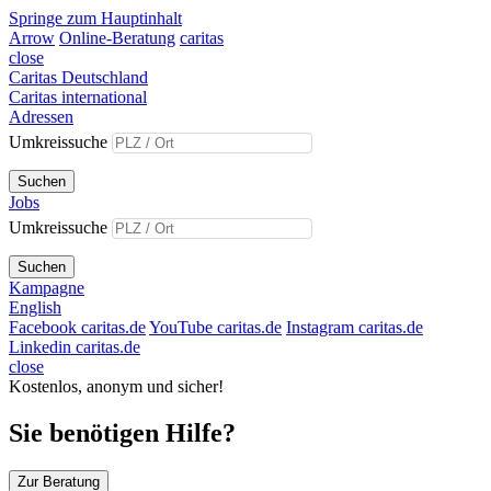
Springe zum Hauptinhalt
Arrow
Online-Beratung
caritas
close
Caritas Deutschland
Caritas international
Adressen
Umkreissuche
Suchen
Jobs
Umkreissuche
Suchen
Kampagne
English
Facebook caritas.de
YouTube caritas.de
Instagram caritas.de
Linkedin caritas.de
close
Kostenlos, anonym und sicher!
Sie benötigen Hilfe?
Zur Beratung