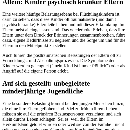
Allein: Kinder psychisch kranker Eltern
Eine weitere häufige Belastungsebene bei Flüchtlingskindern ist
darin zu sehen, dass diese Kinder oft traumatisierte (und damit
psychisch kranke) Elternteile haben und mit dieser Erkrankung ihrer
Eltern meist alleingelassen sind. Das wiederholte Erleben, dass ihre
Eltern unter dem Druck der Erinnerungen zusammenbrechen, führt
dazu, eigene Bedürfnisse zu negieren und die Sorge um und für die
Eltern in den Mittelpunkt zu stellen.
Auch führen die posttraumatischen Belastungen der Eltern oft zu
Vermeidungs- und Abspaltungsprozessen: Die Symptome der
Kinder werden geleugnet ("mein Kind ist immer fröhlich") oder als
Angriff auf die eigene Person erlebt.
Auf sich gestellt: unbegleitete
minderjährige Jugendliche
Eine besondere Belastung kommt bei den jungen Menschen hinzu,
die ohne ihre Eltern geflohen sind. Viel zu früh in ihrem Leben
müssen sie auf die primären Bezugspersonen verzichten und sich
allein durchs Leben schlagen. Sei es, weil die Eltern im
Herkunftsland getötet wurden oder weil sie von der Familie - nicht
selten gegen den eigenen Wunsch - zur Flucht gedrängt wurden.