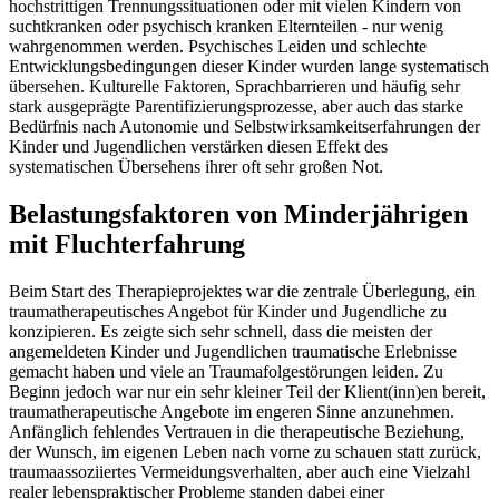
hochstrittigen Trennungssituationen oder mit vielen Kindern von
suchtkranken oder psychisch kranken Elternteilen - nur wenig
wahrgenommen werden. Psychisches Leiden und schlechte
Entwicklungsbedingungen dieser Kinder wurden lange systematisch
übersehen. Kulturelle Faktoren, Sprachbarrieren und häufig sehr
stark ausgeprägte Parentifizierungsprozesse, aber auch das starke
Bedürfnis nach Autonomie und Selbstwirksamkeitserfahrungen der
Kinder und Jugendlichen verstärken diesen Effekt des
systematischen Übersehens ihrer oft sehr großen Not.
Belastungsfaktoren von Minderjährigen
mit Fluchterfahrung
Beim Start des Therapieprojektes war die zentrale Überlegung, ein
traumatherapeutisches Angebot für Kinder und Jugendliche zu
konzipieren. Es zeigte sich sehr schnell, dass die meisten der
angemeldeten Kinder und Jugendlichen traumatische Erlebnisse
gemacht haben und viele an Traumafolgestörungen leiden. Zu
Beginn jedoch war nur ein sehr kleiner Teil der Klient(inn)en bereit,
traumatherapeutische Angebote im engeren Sinne anzunehmen.
Anfänglich fehlendes Vertrauen in die therapeutische Beziehung,
der Wunsch, im eigenen Leben nach vorne zu schauen statt zurück,
traumaassoziiertes Vermeidungsverhalten, aber auch eine Vielzahl
realer lebenspraktischer Probleme standen dabei einer