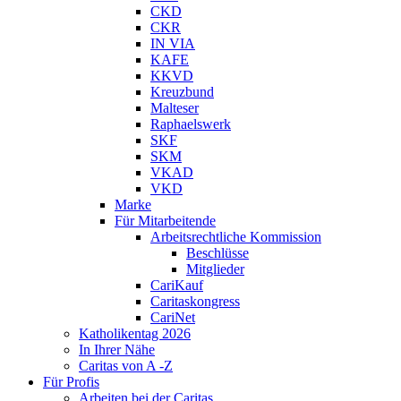
CKD
CKR
IN VIA
KAFE
KKVD
Kreuzbund
Malteser
Raphaelswerk
SKF
SKM
VKAD
VKD
Marke
Für Mitarbeitende
Arbeitsrechtliche Kommission
Beschlüsse
Mitglieder
CariKauf
Caritaskongress
CariNet
Katholikentag 2026
In Ihrer Nähe
Caritas von A -Z
Für Profis
Arbeiten bei der Caritas