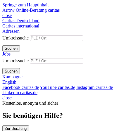
Springe zum Hauptinhalt
Arrow
Online-Beratung
caritas
close
Caritas Deutschland
Caritas international
Adressen
Umkreissuche
Suchen
Jobs
Umkreissuche
Suchen
Kampagne
English
Facebook caritas.de
YouTube caritas.de
Instagram caritas.de
Linkedin caritas.de
close
Kostenlos, anonym und sicher!
Sie benötigen Hilfe?
Zur Beratung