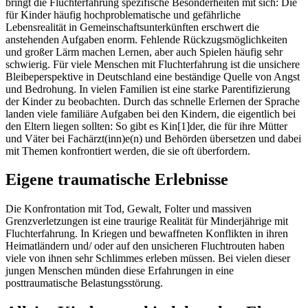
bringt die Fluchterfahrung spezifische Besonderheiten mit sich: Die
für Kinder häufig hochproblematische und gefährliche
Lebensrealität in Gemeinschaftsunterkünften erschwert die
anstehenden Aufgaben enorm. Fehlende Rückzugsmöglichkeiten
und großer Lärm machen Lernen, aber auch Spielen häufig sehr
schwierig. Für viele Menschen mit Fluchterfahrung ist die unsichere
Bleibeperspektive in Deutschland eine beständige Quelle von Angst
und Bedrohung. In vielen Familien ist eine starke Parentifizierung
der Kinder zu beobachten. Durch das schnelle Erlernen der Sprache
landen viele familiäre Aufgaben bei den Kindern, die eigentlich bei
den Eltern liegen sollten: So gibt es Kin[1]der, die für ihre Mütter
und Väter bei Fachärzt(inn)e(n) und Behörden übersetzen und dabei
mit Themen konfrontiert werden, die sie oft überfordern.
Eigene traumatische Erlebnisse
Die Konfrontation mit Tod, Gewalt, Folter und massiven
Grenzverletzungen ist eine traurige Realität für Minderjährige mit
Fluchterfahrung. In Kriegen und bewaffneten Konflikten in ihren
Heimatländern und/ oder auf den unsicheren Fluchtrouten haben
viele von ihnen sehr Schlimmes erleben müssen. Bei vielen dieser
jungen Menschen münden diese Erfahrungen in eine
posttraumatische Belastungsstörung.