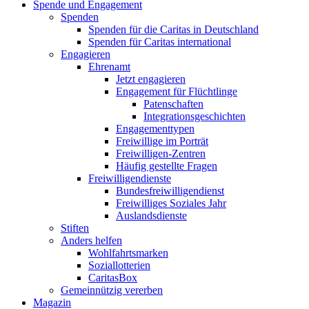
Spende und Engagement
Spenden
Spenden für die Caritas in Deutschland
Spenden für Caritas international
Engagieren
Ehrenamt
Jetzt engagieren
Engagement für Flüchtlinge
Patenschaften
Integrationsgeschichten
Engagementtypen
Freiwillige im Porträt
Freiwilligen-Zentren
Häufig gestellte Fragen
Freiwilligendienste
Bundesfreiwilligendienst
Freiwilliges Soziales Jahr
Auslandsdienste
Stiften
Anders helfen
Wohlfahrtsmarken
Soziallotterien
CaritasBox
Gemeinnützig vererben
Magazin