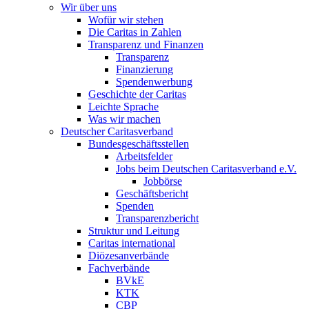
Wir über uns
Wofür wir stehen
Die Caritas in Zahlen
Transparenz und Finanzen
Transparenz
Finanzierung
Spendenwerbung
Geschichte der Caritas
Leichte Sprache
Was wir machen
Deutscher Caritasverband
Bundesgeschäftsstellen
Arbeitsfelder
Jobs beim Deutschen Caritasverband e.V.
Jobbörse
Geschäftsbericht
Spenden
Transparenzbericht
Struktur und Leitung
Caritas international
Diözesanverbände
Fachverbände
BVkE
KTK
CBP