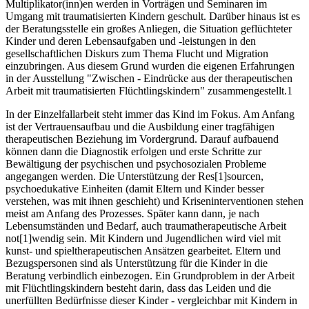
Multiplikator(inn)en werden in Vorträgen und Seminaren im
Umgang mit traumatisierten Kindern geschult. Darüber hinaus ist es
der Beratungsstelle ein großes Anliegen, die Situation geflüchteter
Kinder und deren Lebensaufgaben und -leistungen in den
gesellschaftlichen Diskurs zum Thema Flucht und Migration
einzubringen. Aus diesem Grund wurden die eigenen Erfahrungen
in der Ausstellung "Zwischen - Eindrücke aus der therapeutischen
Arbeit mit traumatisierten Flüchtlingskindern" zusammengestellt.1
In der Einzelfallarbeit steht immer das Kind im Fokus. Am Anfang
ist der Vertrauensaufbau und die Ausbildung einer tragfähigen
therapeutischen Beziehung im Vordergrund. Darauf aufbauend
können dann die Diagnostik erfolgen und erste Schritte zur
Bewältigung der psychischen und psychosozialen Probleme
angegangen werden. Die Unterstützung der Res[1]sourcen,
psychoedukative Einheiten (damit Eltern und Kinder besser
verstehen, was mit ihnen geschieht) und Kriseninterventionen stehen
meist am Anfang des Prozesses. Später kann dann, je nach
Lebensumständen und Bedarf, auch traumatherapeutische Arbeit
not[1]wendig sein. Mit Kindern und Jugendlichen wird viel mit
kunst- und spieltherapeutischen Ansätzen gearbeitet. Eltern und
Bezugspersonen sind als Unterstützung für die Kinder in die
Beratung verbindlich einbezogen. Ein Grundproblem in der Arbeit
mit Flüchtlingskindern besteht darin, dass das Leiden und die
unerfüllten Bedürfnisse dieser Kinder - vergleichbar mit Kindern in