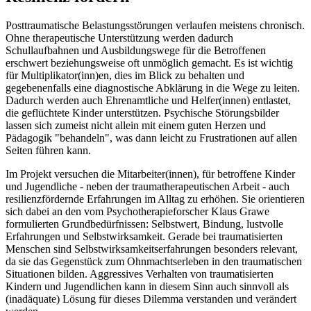
Posttraumatische Belastungsstörungen verlaufen meistens chronisch.
Ohne therapeutische Unterstützung werden dadurch
Schullaufbahnen und Ausbildungswege für die Betroffenen
erschwert beziehungsweise oft unmöglich gemacht. Es ist wichtig
für Multiplikator(inn)en, dies im Blick zu behalten und
gegebenenfalls eine diagnostische Abklärung in die Wege zu leiten.
Dadurch werden auch Ehrenamtliche und Helfer(innen) entlastet,
die geflüchtete Kinder unterstützen. Psychische Störungsbilder
lassen sich zumeist nicht allein mit einem guten Herzen und
Pädagogik "behandeln", was dann leicht zu Frustrationen auf allen
Seiten führen kann.
Im Projekt versuchen die Mitarbeiter(innen), für betroffene Kinder
und Jugendliche - neben der traumatherapeutischen Arbeit - auch
resilienzfördernde Erfahrungen im Alltag zu erhöhen. Sie orientieren
sich dabei an den vom Psychotherapieforscher Klaus Grawe
formulierten Grundbedürfnissen: Selbstwert, Bindung, lustvolle
Erfahrungen und Selbstwirksamkeit. Gerade bei traumatisierten
Menschen sind Selbstwirksamkeitserfahrungen besonders relevant,
da sie das Gegenstück zum Ohnmachtserleben in den traumatischen
Situationen bilden. Aggressives Verhalten von traumatisierten
Kindern und Jugendlichen kann in diesem Sinn auch sinnvoll als
(inadäquate) Lösung für dieses Dilemma verstanden und verändert