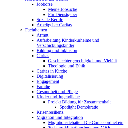
Jobbörse
Meine Jobsuche
Für Dienstgeber
Soziale Berufe
Arbeitgeber Caritas
Fachthemen
Armut
Aufarbeitung Kinderkurheime und
Verschickungskinder
Bildung und Inklusion
Caritas
Geschlechtergerechtigkeit und Vielfalt
Theologie und Ethik
Caritas in Kirche
Digitalisierung
Engagement
Familie
Gesundheit und Pflege
Kinder und Jugendliche
Projekt Bildung für Zusammenhalt
Spotlight Demokratie
Krisenresilienz
Migration und Integration
Migrationsdebatte - Die Caritas ordnet ein
20 Jahre Migrationsberatung MBE