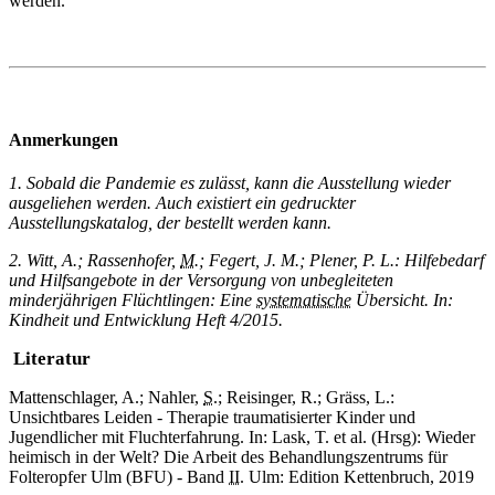
werden.
Anmerkungen
1. Sobald die Pandemie es zulässt, kann die Ausstellung wieder
ausgeliehen werden. Auch existiert ein gedruckter
Ausstellungskatalog, der bestellt werden kann.
2. Witt, A.; Rassenhofer,
M.
; Fegert, J. M.; Plener, P. L.: Hilfebedarf
und Hilfsangebote in der Versorgung von unbegleiteten
minderjährigen Flüchtlingen: Eine
systematische
Übersicht. In:
Kindheit und Entwicklung Heft 4/2015.
Literatur
Mattenschlager, A.; Nahler,
S.
; Reisinger, R.; Gräss, L.:
Unsichtbares Leiden - Therapie traumatisierter Kinder und
Jugendlicher mit Fluchterfahrung. In: Lask, T. et al. (Hrsg): Wieder
heimisch in der Welt? Die Arbeit des Behandlungszentrums für
Folteropfer Ulm (BFU) - Band
II.
Ulm: Edition Kettenbruch, 2019