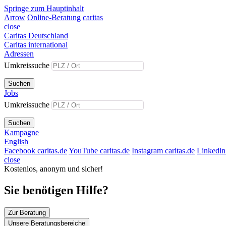
Springe zum Hauptinhalt
Arrow
Online-Beratung
caritas
close
Caritas Deutschland
Caritas international
Adressen
Umkreissuche
Suchen
Jobs
Umkreissuche
Suchen
Kampagne
English
Facebook caritas.de
YouTube caritas.de
Instagram caritas.de
Linkedin 
close
Kostenlos, anonym und sicher!
Sie benötigen Hilfe?
Zur Beratung
Unsere Beratungsbereiche