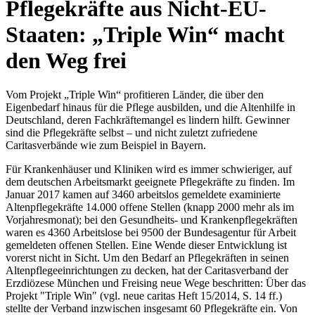
Pflegekräfte aus Nicht-EU-
Staaten: „Triple Win“ macht
den Weg frei
Vom Projekt „Triple Win“ profitieren Länder, die über den
Eigenbedarf hinaus für die Pflege ausbilden, und die Altenhilfe in
Deutschland, deren Fachkräftemangel es lindern hilft. Gewinner
sind die Pflegekräfte selbst – und nicht zuletzt zufriedene
Caritasverbände wie zum Beispiel in Bayern.
Für Krankenhäuser und Kliniken wird es immer schwieriger, auf
dem deutschen Arbeitsmarkt geeignete Pflegekräfte zu finden. Im
Januar 2017 kamen auf 3460 arbeitslos gemeldete examinierte
Altenpflegekräfte 14.000 offene Stellen (knapp 2000 mehr als im
Vorjahresmonat); bei den Gesundheits- und Krankenpflegekräften
waren es 4360 Arbeitslose bei 9500 der Bundesagentur für Arbeit
gemeldeten offenen Stellen. Eine Wende dieser Entwicklung ist
vorerst nicht in Sicht. Um den Bedarf an Pflegekräften in seinen
Altenpflegeeinrichtungen zu decken, hat der Caritasverband der
Erzdiözese München und Freising neue Wege be­schritten: Über das
Projekt "Triple Win" (vgl. neue caritas Heft 15/2014, S. 14 ff.)
stellte der Verband inzwischen insgesamt 60 Pflegekräfte ein. Von