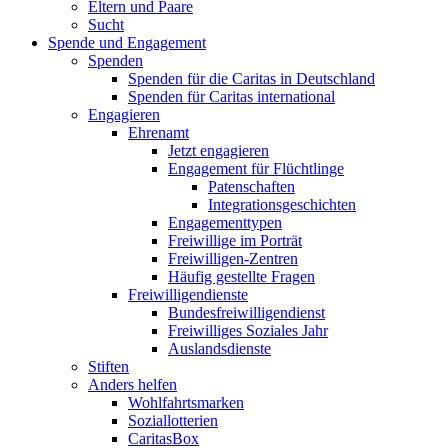
Eltern und Paare
Sucht
Spende und Engagement
Spenden
Spenden für die Caritas in Deutschland
Spenden für Caritas international
Engagieren
Ehrenamt
Jetzt engagieren
Engagement für Flüchtlinge
Patenschaften
Integrationsgeschichten
Engagementtypen
Freiwillige im Porträt
Freiwilligen-Zentren
Häufig gestellte Fragen
Freiwilligendienste
Bundesfreiwilligendienst
Freiwilliges Soziales Jahr
Auslandsdienste
Stiften
Anders helfen
Wohlfahrtsmarken
Soziallotterien
CaritasBox