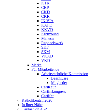
KTK
CBP
CKD
CKR
IN VIA
KAFE
KKVD
Kreuzbund
Malteser
Raphaelswerk
SKF
SKM
VKAD
VKD
Marke
Für Mitarbeitende
Arbeitsrechtliche Kommission
Beschlüsse
Mitglieder
CariKauf
Caritaskongress
CariNet
Katholikentag 2026
In Ihrer Nähe
Caritas von A -Z