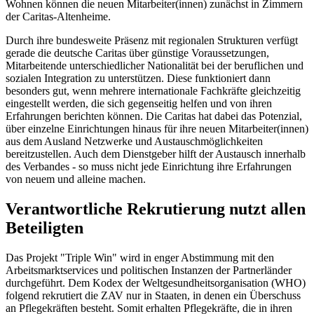
Wohnen können die neuen Mitarbeiter(innen) zunächst in Zimmern
der Caritas-Altenheime.
Durch ihre bundesweite Präsenz mit ­regionalen Strukturen verfügt
gerade die deutsche Caritas über günstige Voraussetzungen,
Mitarbeitende unterschiedlicher Nationalität bei der beruflichen und
sozialen Integra­tion zu unter­stützen. Diese funktioniert dann
besonders gut, wenn mehrere internationale Fachkräfte gleichzeitig
eingestellt werden, die sich gegenseitig helfen und von ihren
Erfahrungen berichten können. Die Caritas hat dabei das Potenzial,
über einzelne Einrichtungen hinaus für ihre neuen Mitarbeiter(innen)
aus dem Ausland Netzwerke und Austauschmöglichkeiten
bereitzustellen. Auch dem Dienstgeber hilft der Austausch innerhalb
des Verbandes - so muss nicht jede Einrichtung ihre Erfahrungen
von neuem und alleine machen.
Verantwortliche Rekrutierung nutzt allen
Beteiligten
Das Projekt "Triple Win" wird in enger Abstimmung mit den
Arbeitsmarktservices und politischen Instanzen der Partnerländer
durchgeführt. Dem Kodex der Weltgesundheitsorganisation (WHO)
folgend rekrutiert die ZAV nur in Staaten, in denen ein Überschuss
an Pflegekräften besteht. Somit erhalten Pflegekräfte, die in ihren