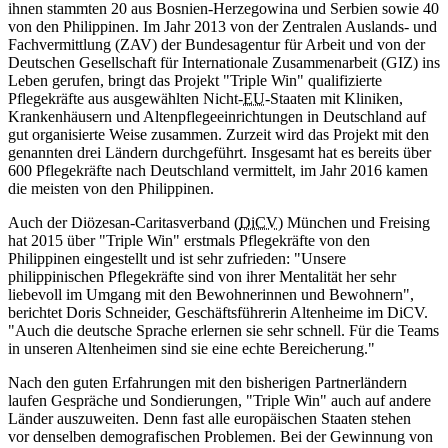
ihnen stammten 20 aus Bosnien-Herzegowina und Serbien sowie 40
von den Philippinen. Im Jahr 2013 von der Zentralen Auslands- und
Fachvermittlung (ZAV) der Bundesagentur für Arbeit und von der
Deutschen Gesellschaft für Internationale Zusammenarbeit (GIZ) ins
Leben gerufen, bringt das Projekt "Triple Win" qualifizierte
Pflegekräfte aus ausgewählten Nicht-
EU
-Staaten mit Kliniken,
Krankenhäusern und Altenpflege­einrichtungen in Deutschland auf
gut organisierte Weise zusammen. Zurzeit wird das Projekt mit den
genannten drei Ländern durchgeführt. Insgesamt hat es bereits über
600 Pflegekräfte nach Deutschland vermittelt, im Jahr 2016 kamen
die meisten von den Philippinen.
Auch der Diözesan-Caritasverband (
DiCV
) München und Freising
hat 2015 über "Triple Win" erstmals Pflegekräfte von den
Philippinen eingestellt und ist sehr zufrieden: "Unsere
philippinischen Pflegekräfte sind von ihrer Mentalität her sehr
liebevoll im Umgang mit den Bewohnerinnen und Bewohnern",
berichtet Doris Schneider, Geschäftsführerin Altenheime im DiCV.
"Auch die deutsche Sprache erlernen sie sehr schnell. Für die Teams
in unseren Altenheimen sind sie eine echte Bereicherung."
Nach den guten Erfahrungen mit den bisherigen Partnerländern
laufen Gespräche und Sondierungen, "Triple Win" auch auf andere
Länder auszuweiten. Denn fast alle europäischen Staaten stehen
vor ­denselben demografischen Problemen. Bei der Gewinnung von