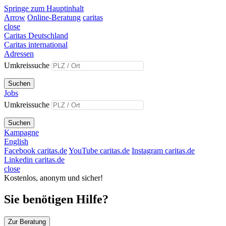
Springe zum Hauptinhalt
Arrow
Online-Beratung
caritas
close
Caritas Deutschland
Caritas international
Adressen
Umkreissuche
Suchen
Jobs
Umkreissuche
Suchen
Kampagne
English
Facebook caritas.de
YouTube caritas.de
Instagram caritas.de
Linkedin caritas.de
close
Kostenlos, anonym und sicher!
Sie benötigen Hilfe?
Zur Beratung