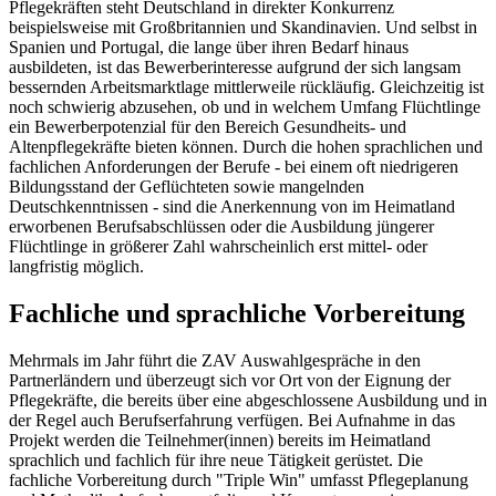
Pflegekräften steht Deutschland in direkter Konkurrenz
beispielsweise mit Großbritannien und Skandinavien. Und selbst in
Spanien und Portugal, die lange über ihren Bedarf hinaus
ausbildeten, ist das Bewer­berinteresse aufgrund der sich langsam
bessernden Arbeitsmarktlage mittlerweile rückläufig. Gleichzeitig ist
noch schwierig abzusehen, ob und in welchem Umfang Flüchtlinge
ein Bewerberpotenzial für den Bereich Gesundheits- und
Altenpflegekräfte bieten können. Durch die hohen sprachlichen und
fachlichen Anforderungen der Berufe - bei einem oft niedrigeren
Bildungsstand der Geflüchteten sowie mangelnden
Deutschkenntnissen - sind die Anerkennung von im Heimatland
erworbenen Berufsabschlüssen oder die Ausbildung jüngerer
Flüchtlinge in größerer Zahl wahrscheinlich erst mittel- oder
langfristig möglich.
Fachliche und sprachliche Vorbereitung
Mehrmals im Jahr führt die ZAV Auswahlgespräche in den
Partnerländern und überzeugt sich vor Ort von der Eignung der
Pflegekräfte, die bereits über eine abgeschlossene Ausbildung und in
der Regel auch Berufserfahrung verfügen. Bei Aufnahme in das
Projekt werden die Teilnehmer(innen) bereits im Heimatland
sprachlich und fachlich für ihre neue Tätigkeit gerüstet. Die
fachliche Vorbereitung durch "Triple Win" umfasst Pflegeplanung