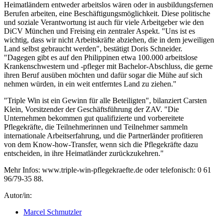
Heimatländern entweder arbeitslos wären oder in ausbildungsfernen
Berufen arbeiten, eine Beschäftigungsmöglichkeit. Diese politische
und soziale Verantwortung ist auch für viele Arbeitgeber wie den
DiCV München und Freising ein zentraler Aspekt. "Uns ist es
wichtig, dass wir nicht Arbeitskräfte abziehen, die in dem jeweiligen
Land selbst gebraucht werden", bestätigt Doris Schneider.
"Dagegen gibt es auf den Philippinen etwa 100.000 arbeitslose
Krankenschwestern und -pfleger mit Bachelor-Abschluss, die gerne
ihren Beruf ausüben möchten und dafür sogar die Mühe auf sich
nehmen würden, in ein weit entferntes Land zu ziehen."
"Triple Win ist ein Gewinn für alle Beteiligten", bilanziert Carsten
Klein, Vorsitzender der Geschäftsführung der ZAV. "Die
Unternehmen bekommen gut qualifizierte und vorbereitete
Pflegekräfte, die Teilnehmerinnen und Teilnehmer sammeln
internationale Arbeitserfahrung, und die Partnerländer profitieren
von dem Know-how-Transfer, wenn sich die Pflegekräfte dazu
entscheiden, in ihre Heimatländer zurückzukehren."
Mehr Infos: www.triple-win-pflegekraefte.de oder telefonisch: 0 61
96/79-35 88.
Autor/in:
Marcel Schmutzler