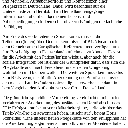
und Methodik, Aufgabenportfolio und Kompetenzen einer
Pflegekraft in Deutschland. Dabei wird besonders auf die
Unterschiede zum Berufsbild im Heimatland eingegangen.
Informationen über die allgemeinen Lebens- und
Arbeitsbedingungen in Deutschland vervollständigen die fachliche
Befähigung.
Am Ende des vorbereitenden Sprachkurses müssen die
Teilnehmer(innen) über Deutschkenntnisse auf B1-Niveau nach
dem Gemeinsamen Europäischen Referenzrahmen verfügen, um
ihre Beschäftigung in Deutschland aufnehmen zu können. Das ist
für die Arbeit mit den Patient(inn)en wichtig, aber auch für die
soziale Integra­tion: Sie ist einer der Grundpfeiler dafür, dass sich die
Pflegekräfte auch nach Feierabend in der neuen Umgebung
wohlfühlen und bleiben wollen. Die weiteren Sprachkenntnisse bis
zum B2-Niveau, das für die Anerkennung des Berufsabschlusses in
den meisten Bundesländern notwendig ist, erwerben sie dann in
berufsbegleitenden Aufbaukursen vor Ort in Deutschland.
Die gründliche sprachliche Vorbereitung vereinfacht damit auch das
Verfahren zur Anerkennung des ausländischen Be­rufs­abschlusses.
"Die Erfolgsquote bei unseren Mitarbeiter(inne)n, die wir über das
Trip­le-Win-Projekt gewonnen haben, ist sehr gut", betont Doris
Schneider. "Eine unserer neuen Pflegekräfte von den Philippinen hat
die Anerkennung sogar bereits innerhalb von drei Monaten erhalten,