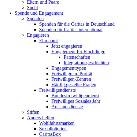
Eltern und Paare
Sucht
Spende und Engagement
Spenden
Spenden für die Caritas in Deutschland
Spenden für Caritas international
Engagieren
Ehrenamt
Jetzt engagieren
Engagement für Flüchtlinge
Patenschaften
Integrationsgeschichten
Engagementtypen
Freiwillige im Porträt
Freiwilligen-Zentren
Häufig gestellte Fragen
Freiwilligendienste
Bundesfreiwilligendienst
Freiwilliges Soziales Jahr
Auslandsdienste
Stiften
Anders helfen
Wohlfahrtsmarken
Soziallotterien
CaritasBox