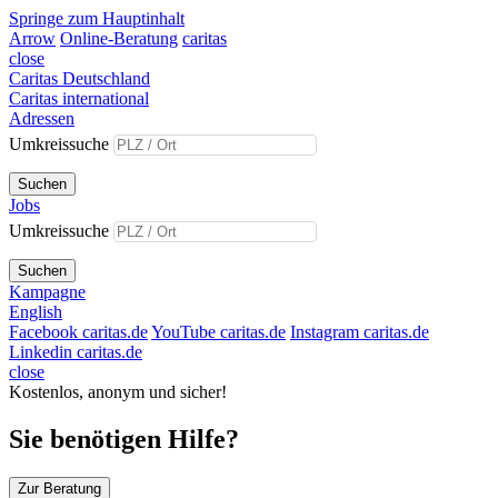
Springe zum Hauptinhalt
Arrow
Online-Beratung
caritas
close
Caritas Deutschland
Caritas international
Adressen
Umkreissuche
Suchen
Jobs
Umkreissuche
Suchen
Kampagne
English
Facebook caritas.de
YouTube caritas.de
Instagram caritas.de
Linkedin caritas.de
close
Kostenlos, anonym und sicher!
Sie benötigen Hilfe?
Zur Beratung