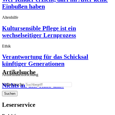
Einbußen haben
Altenhilfe
Kultursensible Pflege ist ein
wechselseitiger Lernprozess
Ethik
Verantwortung für das Schicksal
künftiger Generationen
Artikelsuche
Arzneimittelforschung
Volltextsuche
Nichts an uns ohne uns!
Suchen
Leserservice