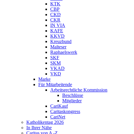
KTK
CBP
CKD
CKR
IN VIA
KAFE
KKVD
Kreuzbund
Malteser
Raphaelswerk
SKF
SKM
VKAD
VKD
Marke
Für Mitarbeitende
Arbeitsrechtliche Kommission
Beschlüsse
Mitglieder
CariKauf
Caritaskongress
CariNet
Katholikentag 2026
In Ihrer Nähe
Caritas von A -Z