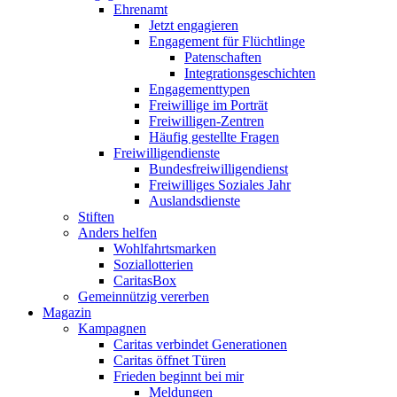
Ehrenamt
Jetzt engagieren
Engagement für Flüchtlinge
Patenschaften
Integrationsgeschichten
Engagementtypen
Freiwillige im Porträt
Freiwilligen-Zentren
Häufig gestellte Fragen
Freiwilligendienste
Bundesfreiwilligendienst
Freiwilliges Soziales Jahr
Auslandsdienste
Stiften
Anders helfen
Wohlfahrtsmarken
Soziallotterien
CaritasBox
Gemeinnützig vererben
Magazin
Kampagnen
Caritas verbindet Generationen
Caritas öffnet Türen
Frieden beginnt bei mir
Meldungen