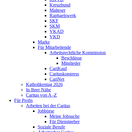
Kreuzbund
Malteser
Raphaelswerk
SKF
SKM
VKAD
VKD
Marke
Für Mitarbeitende
Arbeitsrechtliche Kommission
Beschlüsse
Mitglieder
CariKauf
Caritaskongress
CariNet
Katholikentag 2026
In Ihrer Nähe
Caritas von A -Z
Für Profis
Arbeiten bei der Caritas
Jobbörse
Meine Jobsuche
Für Dienstgeber
Soziale Berufe