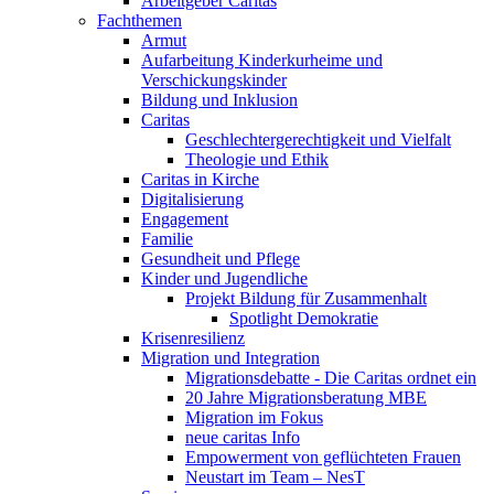
Arbeitgeber Caritas
Fachthemen
Armut
Aufarbeitung Kinderkurheime und
Verschickungskinder
Bildung und Inklusion
Caritas
Geschlechtergerechtigkeit und Vielfalt
Theologie und Ethik
Caritas in Kirche
Digitalisierung
Engagement
Familie
Gesundheit und Pflege
Kinder und Jugendliche
Projekt Bildung für Zusammenhalt
Spotlight Demokratie
Krisenresilienz
Migration und Integration
Migrationsdebatte - Die Caritas ordnet ein
20 Jahre Migrationsberatung MBE
Migration im Fokus
neue caritas Info
Empowerment von geflüchteten Frauen
Neustart im Team – NesT