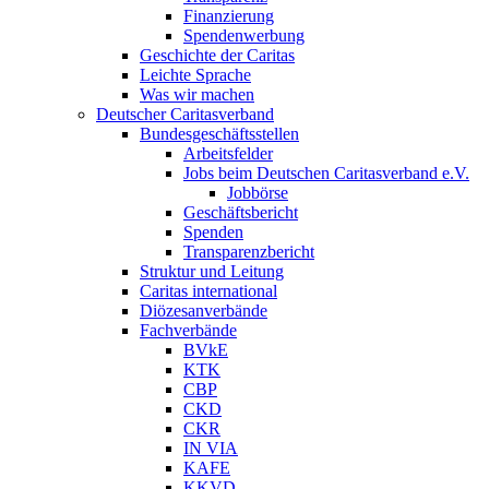
Finanzierung
Spendenwerbung
Geschichte der Caritas
Leichte Sprache
Was wir machen
Deutscher Caritasverband
Bundesgeschäftsstellen
Arbeitsfelder
Jobs beim Deutschen Caritasverband e.V.
Jobbörse
Geschäftsbericht
Spenden
Transparenzbericht
Struktur und Leitung
Caritas international
Diözesanverbände
Fachverbände
BVkE
KTK
CBP
CKD
CKR
IN VIA
KAFE
KKVD