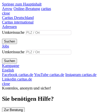
Springe zum Hauptinhalt
Arrow
Online-Beratung
caritas
close
Caritas Deutschland
Caritas international
Adressen
Umkreissuche
Suchen
Jobs
Umkreissuche
Suchen
Kampagne
English
Facebook caritas.de
YouTube caritas.de
Instagram caritas.de
Linkedin caritas.de
close
Kostenlos, anonym und sicher!
Sie benötigen Hilfe?
Zur Beratung