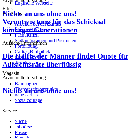
Arzneimittelforschung
Englische Webseite
Ethik
Nichts an uns ohne uns!
Für Profis
Verantwortung für das Schicksal
Arbeiten bei der Caritas
künftiger Generationen
Soziale Berufe
Fachthemen
Stellungnahmen und Positionen
Aufsicht/Unternehmen
Fortbildung
Caritas-Bibliothek
Die Hälfte der Männer findet Quote für
Caritas-Archiv
Termine
Aufsichtsräte überflüssig
Magazin
Arzneimittelforschung
Kampagnen
Nichts an uns ohne uns!
Themenschwerpunkte
neue caritas
Sozialcourage
Service
Suche
Jobbörse
Presse
Kontakt