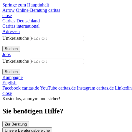
Springe zum Hauptinhalt
Arrow
Online-Beratung
caritas
close
Caritas Deutschland
Caritas international
Adressen
Umkreissuche
Suchen
Jobs
Umkreissuche
Suchen
Kampagne
English
Facebook caritas.de
YouTube caritas.de
Instagram caritas.de
Linkedin 
close
Kostenlos, anonym und sicher!
Sie benötigen Hilfe?
Zur Beratung
Unsere Beratungsbereiche